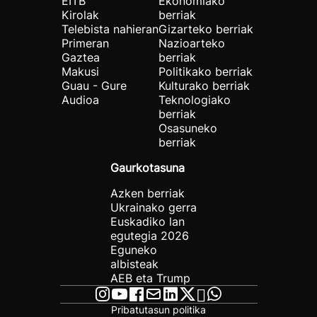
EITB
Ekonomiako
Kirolak
berriak
Telebista nahieran
Gizarteko berriak
Primeran
Nazioarteko
Gaztea
berriak
Makusi
Politikako berriak
Guau - Gure
Kulturako berriak
Audioa
Teknologiako
berriak
Osasuneko
berriak
Gaurkotasuna
Azken berriak
Ukrainako gerra
Euskadiko lan
egutegia 2026
Eguneko
albisteak
AEB eta Trump
Pribatutasun politika