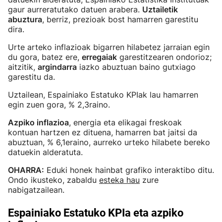
gaur aurreratutako datuen arabera.
Uztailetik
abuztura
, berriz, prezioak bost hamarren garestitu
dira.
Urte arteko inflazioak bigarren hilabetez jarraian egin
du gora, batez ere,
erregaiak
garestitzearen ondorioz;
aitzitik,
argindarra
iazko abuztuan baino gutxiago
garestitu da.
Uztailean, Espainiako Estatuko KPIak lau hamarren
egin zuen gora, % 2,3raino.
Azpiko inflazioa
, energia eta elikagai freskoak
kontuan hartzen ez dituena, hamarren bat jaitsi da
abuztuan, % 6,1eraino, aurreko urteko hilabete bereko
datuekin alderatuta.
OHARRA:
Eduki honek hainbat grafiko interaktibo ditu.
Ondo ikusteko, zabaldu
esteka hau
zure
nabigatzailean.