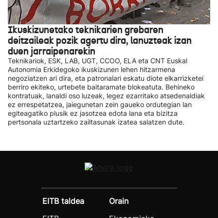
Ikuskizunetako teknikarien grebaren
deitzaileak pozik agertu dira, lanuzteak izan
duen jarraipenarekin
Teknikariok, ESK, LAB, UGT, CCOO, ELA eta CNT Euskal
Autonomia Erkidegoko ikuskizunen lehen hitzarmena
negoziatzen ari dira, eta patronalari eskatu diote elkarrizketei
berriro ekiteko, urtebete baitaramate blokeatuta. Behineko
kontratuak, lanaldi oso luzeak, legez ezarritako atsedenaldiak
ez errespetatzea, jaiegunetan zein gaueko ordutegian lan
egiteagatiko plusik ez jasotzea edota lana eta bizitza
pertsonala uztartzeko zailtasunak izatea salatzen dute.
EITB taldea
Orain