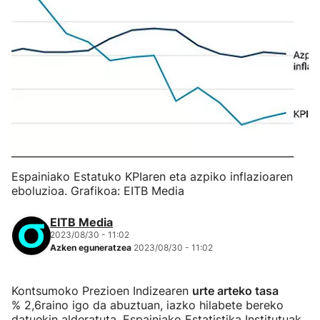
Espainiako Estatuko KPIaren eta azpiko inflazioaren
eboluzioa. Grafikoa: EITB Media
EITB Media
2023/08/30 - 11:02
Azken eguneratzea
2023/08/30 - 11:02
Kontsumoko Prezioen Indizearen
urte arteko tasa
% 2,6raino igo da abuztuan, iazko hilabete bereko
datuekin alderatuta, Espainiako Estatistika Institutuak