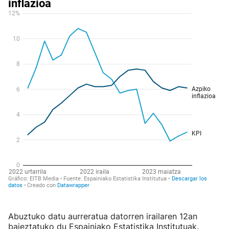
Abuztuko datu aurreratua datorren irailaren 12an
baieztatuko du Espainiako Estatistika Institutuak.