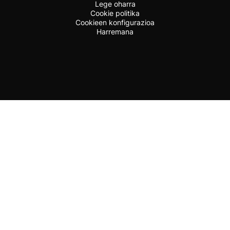
Lege oharra
Cookie politika
Cookieen konfigurazioa
Harremana