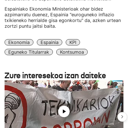
Espainiako Ekonomia Ministerioak ohar bidez
azpimarratu duenez, Espainia "euroguneko inflazio
txikieneko herrialde gisa egonkortu" da, azken urtean
zortzi puntu jaitsi baita.
Ekonomia
Espainia
KPI
Eguneko Titularrak
Kontsumoa
Zure interesekoa izan daiteke