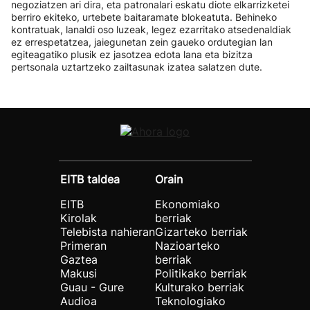
negoziatzen ari dira, eta patronalari eskatu diote elkarrizketei
berriro ekiteko, urtebete baitaramate blokeatuta. Behineko
kontratuak, lanaldi oso luzeak, legez ezarritako atsedenaldiak
ez errespetatzea, jaiegunetan zein gaueko ordutegian lan
egiteagatiko plusik ez jasotzea edota lana eta bizitza
pertsonala uztartzeko zailtasunak izatea salatzen dute.
EITB taldea
Orain
EITB
Ekonomiako
Kirolak
berriak
Telebista nahieran
Gizarteko berriak
Primeran
Nazioarteko
Gaztea
berriak
Makusi
Politikako berriak
Guau - Gure
Kulturako berriak
Audioa
Teknologiako