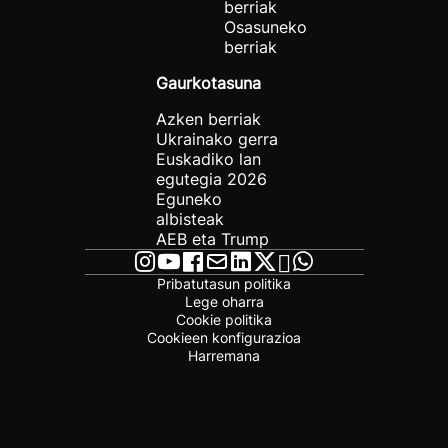
berriak
Osasuneko
berriak
Gaurkotasuna
Azken berriak
Ukrainako gerra
Euskadiko lan
egutegia 2026
Eguneko
albisteak
AEB eta Trump
Pribatutasun politika
Lege oharra
Cookie politika
Cookieen konfigurazioa
Harremana