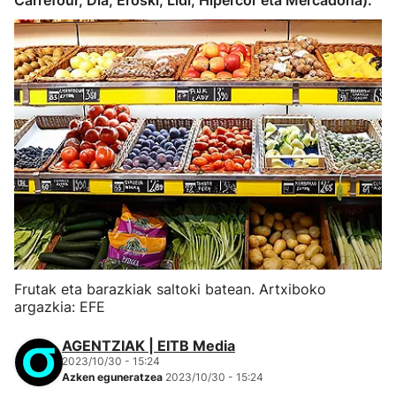
Carrefour, Dia, Eroski, Lidl, Hipercor eta Mercadona).
Frutak eta barazkiak saltoki batean. Artxiboko
argazkia: EFE
AGENTZIAK | EITB Media
2023/10/30 - 15:24
Azken eguneratzea
2023/10/30 - 15:24