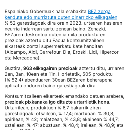
Espainiako Gobernuak hala erabakita
BEZ zerga
kenduta edo murriztuta duten oinarrizko elikagaien
% 52 garestiagoak dira orain 2023. urtearen hasieran
neurria indarrean sartu zenean baino. Zehazki,
BEZaren deskontua duten ia mila produkturen
prezioak aztertu ditu Facua kontsumitzaileen
elkarteak zortzi supermerkatu kate handitan
(Alcampo, Aldi, Carrefour, Dia, Eroski, Lidl, Hipercor
eta Mercadona).
Guztira,
963 elikagairen prezioak
aztertu ditu, urriaren
2an, 3an, 10ean eta 11n. Horietatik, 505 produktu
(% 52,4) abenduaren 30ean BEZaren beherapena
aplikatu ondoren baino garestiagoak dira.
Kontsumitzaileen elkarteak emandako datuen arabera,
prezioak pixkanaka igo dituzte urtarriletik hona
.
Urtarrilean, produktuen % 6,7 bakarrik ziren
garestiagoak; otsailean, % 17,4; martxoan, % 30,8;
apirilean, % 42; maiatzean, % 43,8; ekainean % 44,7;
uztailean, % 47; abuztuan, % 48,4; irailean, % 48,9; eta