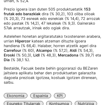
urrian, % 52,4.
Prezio igoera izan duten 505 produktuetatik
153
frutak edo barazkiak
dira (% 30,2), 103 oliba olioak
(% 20,3), 73 esneak edo esnekiak (% 14,4), 72 arrozak
edo pastak (% 14,2), 47 lekaleak (% 9,3). Gainerako
57ak arrautzak, irinak edo ogiak dira.
Astelehen honetan argitaratutako txostenaren arabera,
urrian
Hipercor
katean atzeman dituzte igoera
handiena (% 66,4). Halaber, horren atzetik ageri dira
Carrefour
(% 60),
Alcampo
(% 57,2),
Aldi
(% 54,3),
Eroski
(% 50,3),
Lidl
(% 48,3),
Mercadona
(% 39,7) eta
Dia
(% 38,1 %).
Bestalde, Facuak beste behin gogorarazi du BEZaren
jaitsiera aplikatu behar den produktuetan galarazita
dagoela prezioak igotzea, kostuak igotzen direnean,
salbu.
Ekonomia
Espainia
KPI
Eguneko Titularrak
Kontsumoa
Nutrizioa