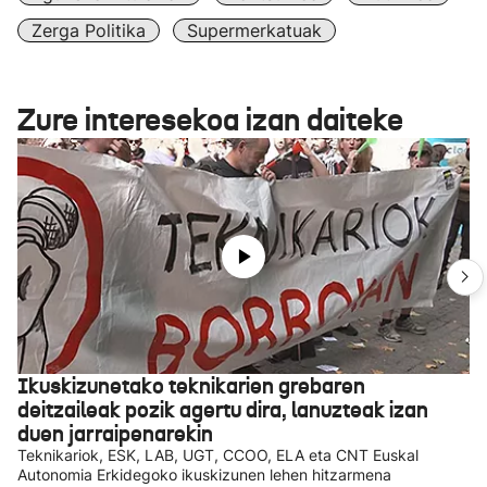
Zerga Politika
Supermerkatuak
Zure interesekoa izan daiteke
Ikuskizunetako teknikarien grebaren
deitzaileak pozik agertu dira, lanuzteak izan
duen jarraipenarekin
Teknikariok, ESK, LAB, UGT, CCOO, ELA eta CNT Euskal
Autonomia Erkidegoko ikuskizunen lehen hitzarmena