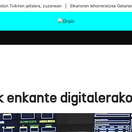
|
don Txikiren jaitsiera, zuzenean
Elkanoren lehorreratzea Getaria
tura
Ikusmiran
Egural
Osasuna
Teknologia
 enkante digitalerako