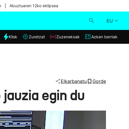
|
n
Abuztuaren 12ko eklipsea
EU
dia
Klisk
Zuretzat
Zuzenekoak
Azken berriak
Klisk
Zuzenekoak
Zuretzat
Elkarbanatu
Gorde
 jauzia egin du
Azken berriak