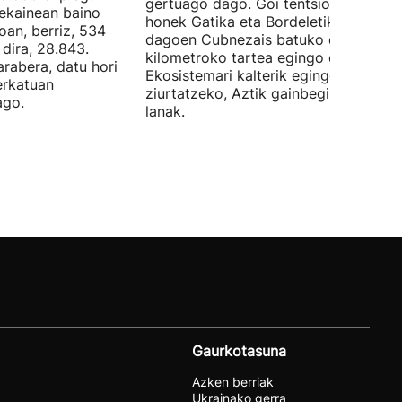
gertuago dago. Goi tentsioko linea
 ekainean baino
honek Gatika eta Bordeletik gertu
oan, berriz, 534
dagoen Cubnezais batuko ditu eta 2
dira, 28.843.
kilometroko tartea egingo du ur azpi
arabera, datu hori
Ekosistemari kalterik egingo ez zaiol
erkatuan
ziurtatzeko, Aztik gainbegiratuko dit
ago.
lanak.
Gaurkotasuna
Azken berriak
Ukrainako gerra