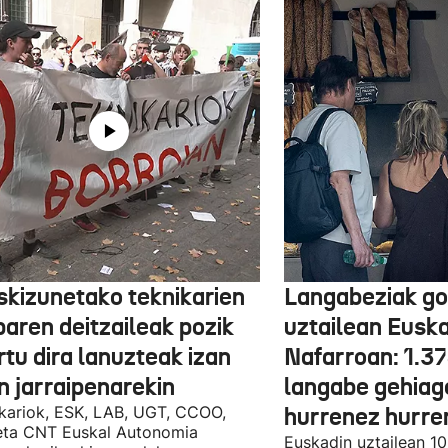
skizunetako teknikarien
Langabeziak go
baren deitzaileak pozik
uztailean Euska
tu dira lanuzteak izan
Nafarroan: 1.3
n jarraipenarekin
langabe gehiag
kariok, ESK, LAB, UGT, CCOO,
hurrenez hurre
eta CNT Euskal Autonomia
Euskadin uztailean 1