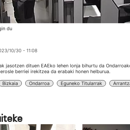
gin du
023/10/30 - 11:08
ak jasotzen dituen EAEko lehen lonja bihurtu da Ondarroak
erosle berriei irekitzea da erabaki honen helburua.
Bizkaia
Ondarroa
Eguneko Titularrak
Arrantz
aiteke