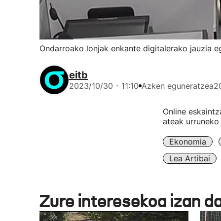
Ondarroako lonjak enkante digitalerako jauzia e
eitb
2023/10/30 - 11:10
Azken eguneratzea
2
Online eskaintz
ateak urruneko 
Ekonomia
Lea Artibai
Zure interesekoa izan d