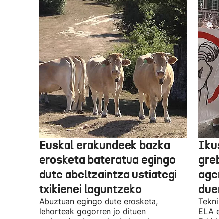
Euskal erakundeek bazka
Iku
erosketa bateratua egingo
gre
dute abeltzaintza ustiategi
ager
txikienei laguntzeko
due
Abuztuan egingo dute erosketa,
Tekni
lehorteak gogorren jo dituen
ELA 