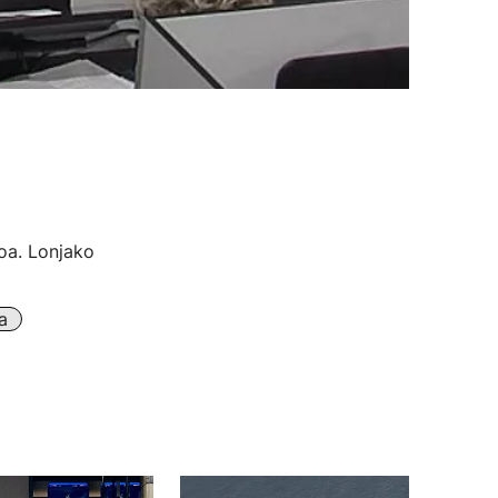
oa. Lonjako
a