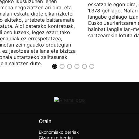
egoko ikuskizunen lehen
eskatzaile egon dira,
rmena negoziatzen ari dira, eta
1.378 gehiago. Nafarr
nalari eskatu diote elkarrizketei
langabe gehiago izan 
ro ekiteko, urtebete baitaramate
Eusko Jaurlaritzaren 
atuta. Aldi baterako kontratuak,
hainbat langile lan-m
di oso luzeak, legez ezarritako
sartzearekin lotuta d
enaldiak ez errespetatzea,
unetan zein gaueko ordutegian
k ez jasotzea eta lana eta bizitza
onala uztartzeko zailtasunak
tela salatzen dute.
Orain
Ekonomiako berriak
Gizarteko berriak