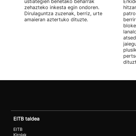
ustiategien benetako beharrak
Erkid
zehazteko inkesta egin ondoren.
hitza
Dirulaguntza zuzenak, berriz, urte
patro
amaieran aztertuko dituzte.
berri
bloke
lanal
atsed
jaieg
plusi
perts
dituz
EITB taldea
EITB
Kirolak