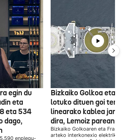
ra egin du
Bizkaiko Golkoa eta Frantz
din eta
lotuko dituen goi tentsioko
78 eta 534
linearako kablea jartzen ha
o dago,
dira, Lemoiz parean
n
Bizkaiko Golkoaren eta Frantziaren
arteko interkonexio elektrikoa
05.590 enplegu-