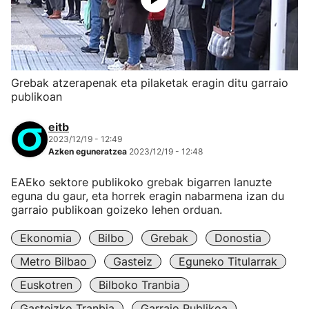
Grebak atzerapenak eta pilaketak eragin ditu garraio
publikoan
eitb
2023/12/19 - 12:49
Azken eguneratzea
2023/12/19 - 12:48
EAEko sektore publikoko grebak bigarren lanuzte
eguna du gaur, eta horrek eragin nabarmena izan du
garraio publikoan goizeko lehen orduan.
Ekonomia
Bilbo
Grebak
Donostia
Metro Bilbao
Gasteiz
Eguneko Titularrak
Euskotren
Bilboko Tranbia
Gasteizko Tranbia
Garraio Publikoa