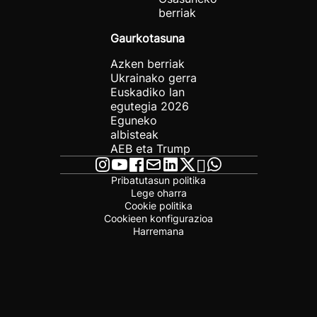
berriak
Gaurkotasuna
Azken berriak
Ukrainako gerra
Euskadiko lan
egutegia 2026
Eguneko
albisteak
AEB eta Trump
Pribatutasun politika
Lege oharra
Cookie politika
Cookieen konfigurazioa
Harremana