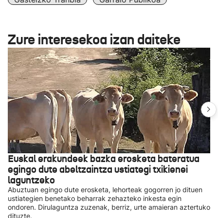
Zure interesekoa izan daiteke
Euskal erakundeek bazka erosketa bateratua
egingo dute abeltzaintza ustiategi txikienei
laguntzeko
Abuztuan egingo dute erosketa, lehorteak gogorren jo dituen
ustiategien benetako beharrak zehazteko inkesta egin
ondoren. Dirulaguntza zuzenak, berriz, urte amaieran aztertuko
dituzte.