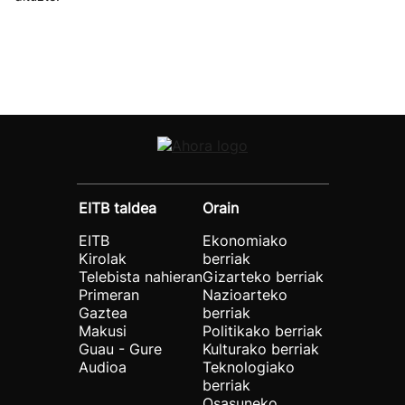
EITB taldea
Orain
EITB
Ekonomiako
Kirolak
berriak
Telebista nahieran
Gizarteko berriak
Primeran
Nazioarteko
Gaztea
berriak
Makusi
Politikako berriak
Guau - Gure
Kulturako berriak
Audioa
Teknologiako
berriak
Osasuneko