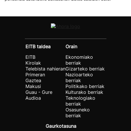
EITB taldea
Orain
EITB
Ekonomiako
Kirolak
berriak
Telebista nahieran
Gizarteko berriak
Primeran
Nazioarteko
Gaztea
berriak
Makusi
Politikako berriak
Guau - Gure
Kulturako berriak
Audioa
Teknologiako
berriak
Osasuneko
berriak
Gaurkotasuna