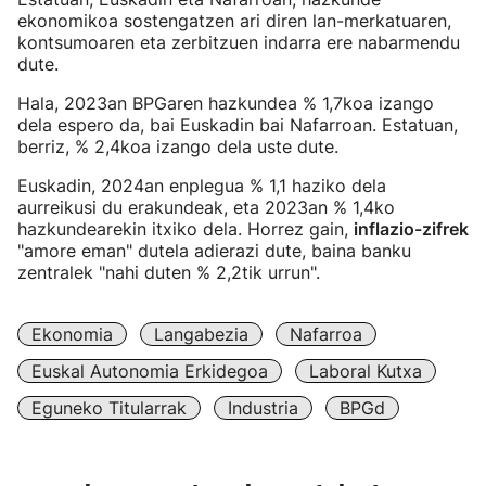
ekonomikoa sostengatzen ari diren lan-merkatuaren,
kontsumoaren eta zerbitzuen indarra ere nabarmendu
dute.
Hala, 2023an BPGaren hazkundea % 1,7koa izango
dela espero da, bai Euskadin bai Nafarroan. Estatuan,
berriz, % 2,4koa izango dela uste dute.
Euskadin, 2024an enplegua % 1,1 haziko dela
aurreikusi du erakundeak, eta 2023an % 1,4ko
hazkundearekin itxiko dela. Horrez gain,
inflazio-zifrek
"amore eman" dutela adierazi dute, baina banku
zentralek "nahi duten % 2,2tik urrun".
Ekonomia
Langabezia
Nafarroa
Euskal Autonomia Erkidegoa
Laboral Kutxa
Eguneko Titularrak
Industria
BPGd