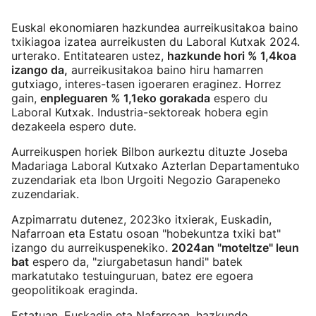
Euskal ekonomiaren hazkundea aurreikusitakoa baino
txikiagoa izatea aurreikusten du Laboral Kutxak 2024.
urterako. Entitatearen ustez,
hazkunde hori % 1,4koa
izango da,
aurreikusitakoa baino hiru hamarren
gutxiago, interes-tasen igoeraren eraginez. Horrez
gain,
enpleguaren % 1,1eko gorakada
espero du
Laboral Kutxak. Industria-sektoreak hobera egin
dezakeela espero dute.
Aurreikuspen horiek Bilbon aurkeztu dituzte Joseba
Madariaga Laboral Kutxako Azterlan Departamentuko
zuzendariak eta Ibon Urgoiti Negozio Garapeneko
zuzendariak.
Azpimarratu dutenez, 2023ko itxierak, Euskadin,
Nafarroan eta Estatu osoan "hobekuntza txiki bat"
izango du aurreikuspenekiko.
2024an "moteltze" leun
bat
espero da, "ziurgabetasun handi" batek
markatutako testuinguruan, batez ere egoera
geopolitikoak eraginda.
Estatuan, Euskadin eta Nafarroan, hazkunde