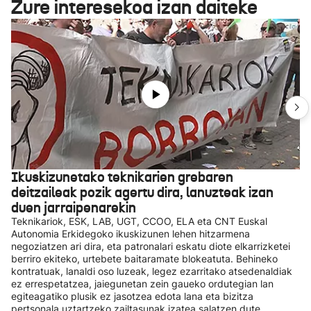
Zure interesekoa izan daiteke
Ikuskizunetako teknikarien grebaren
deitzaileak pozik agertu dira, lanuzteak izan
duen jarraipenarekin
Teknikariok, ESK, LAB, UGT, CCOO, ELA eta CNT Euskal
Autonomia Erkidegoko ikuskizunen lehen hitzarmena
negoziatzen ari dira, eta patronalari eskatu diote elkarrizketei
berriro ekiteko, urtebete baitaramate blokeatuta. Behineko
kontratuak, lanaldi oso luzeak, legez ezarritako atsedenaldiak
ez errespetatzea, jaiegunetan zein gaueko ordutegian lan
egiteagatiko plusik ez jasotzea edota lana eta bizitza
pertsonala uztartzeko zailtasunak izatea salatzen dute.