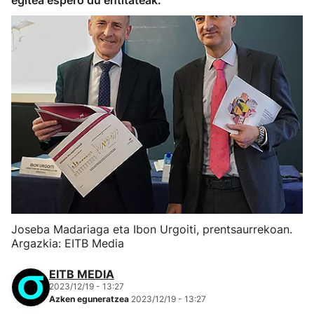
egitea espero du entitateak.
Joseba Madariaga eta Ibon Urgoiti, prentsaurrekoan.
Argazkia: EITB Media
EITB MEDIA
2023/12/19 - 13:27
Azken eguneratzea
2023/12/19 - 13:27