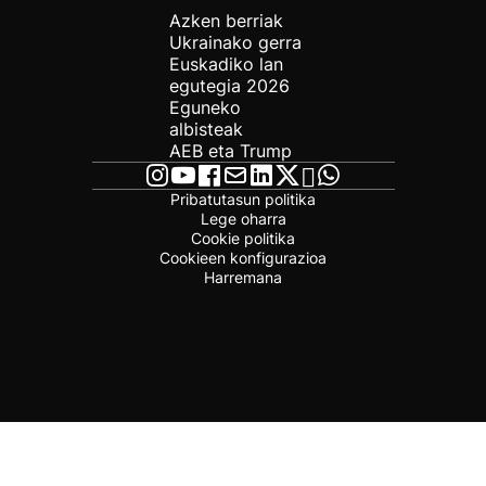
Azken berriak
Ukrainako gerra
Euskadiko lan
egutegia 2026
Eguneko
albisteak
AEB eta Trump
Pribatutasun politika
Lege oharra
Cookie politika
Cookieen konfigurazioa
Harremana