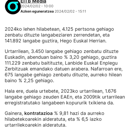
EITB Media
2024/02/02 - 10:00
Azken eguneratzea
2024/02/02 - 15:11
2024ko lehen hilabetean, 4.125 pertsona gehiago
zenbatu dituzte langabeziaren zerrendetan, eta
141.892 langabe guztira, Hego Euskal Herrian.
Urtarrilean, 3.450 langabe gehiago zenbatu dituzte
Euskadin, abenduan baino % 3,20 gehiago, guztira
111.229 zenbatu baitituzte, Lanbide Euskal Enplegu
Zerbitzuak emandako datuen arabera. Nafarroan ere,
675 langabe gehiago zenbatu dituzte, aurreko hilean
baino % 2,25 gehiago.
Hala ere, duela urtebete, 2023ko urtarrilean, 1.676
langabe gehiago zeuden EAEn, eta 2009tik urtarrilean
erregistratutako langabeen kopururik txikiena da.
Gainera,
kontratazioa
% 9,81 hazi da aurreko
hilabetekoarekin alderatuta, eta % 6,5 iazko
urtarrilekoarekin alderatuta.