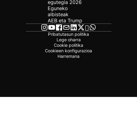
egutegia 2026
Eguneko
albisteak
AEB eta Trump
Pribatutasun politika
Lege oharra
Cookie politika
Cookieen konfigurazioa
Harremana