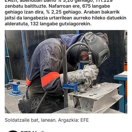
EAEn, abenduan baino % 3,20 gehiago, 111.229
zenbatu baitituzte. Nafarroan ere, 675 langabe
gehiago izan dira, % 2,25 gehiago. Araban bakarrik
jaitsi da langabezia urtarrilean aurreko hileko datuekin
alderatuta, 132 langabe gutxiagorekin.
Soldatzaile bat, lanean. Argazkia: EFE