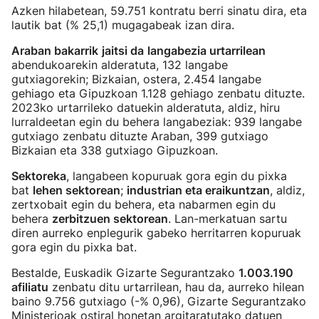
Azken hilabetean, 59.751 kontratu berri sinatu dira, eta
lautik bat (% 25,1) mugagabeak izan dira.
Araban bakarrik
jaitsi da
langabezia urtarrilean
abendukoarekin alderatuta, 132 langabe
gutxiagorekin; Bizkaian, ostera, 2.454 langabe
gehiago eta Gipuzkoan 1.128 gehiago zenbatu dituzte.
2023ko urtarrileko datuekin alderatuta, aldiz, hiru
lurraldeetan egin du behera langabeziak: 939 langabe
gutxiago zenbatu dituzte Araban, 399 gutxiago
Bizkaian eta 338 gutxiago Gipuzkoan.
Sektoreka
, langabeen kopuruak gora egin du pixka
bat
lehen sektorean
;
industrian eta eraikuntzan
, aldiz,
zertxobait egin du behera, eta nabarmen egin du
behera
zerbitzuen sektorean
. Lan-merkatuan sartu
diren aurreko enplegurik gabeko herritarren kopuruak
gora egin du pixka bat.
Bestalde, Euskadik Gizarte Segurantzako
1.003.190
afiliatu
zenbatu ditu urtarrilean, hau da, aurreko hilean
baino 9.756 gutxiago (-% 0,96), Gizarte Segurantzako
Ministerioak ostiral honetan argitaratutako datuen