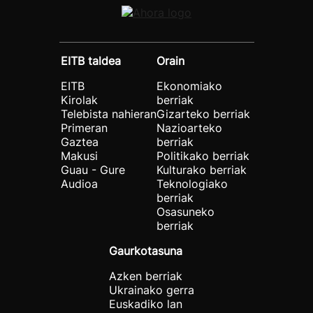
EITB taldea
Orain
EITB
Ekonomiako
Kirolak
berriak
Telebista nahieran
Gizarteko berriak
Primeran
Nazioarteko
Gaztea
berriak
Makusi
Politikako berriak
Guau - Gure
Kulturako berriak
Audioa
Teknologiako
berriak
Osasuneko
berriak
Gaurkotasuna
Azken berriak
Ukrainako gerra
Euskadiko lan