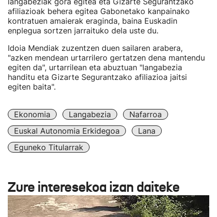
langabeziak gora egitea eta Gizarte Segurantzako
afiliazioak behera egitea Gabonetako kanpainako
kontratuen amaierak eraginda, baina Euskadin
enplegua sortzen jarraituko dela uste du.
Idoia Mendiak zuzentzen duen sailaren arabera,
"azken mendean urtarrilero gertatzen dena mantendu
egiten da", urtarrilean eta abuztuan "langabezia
handitu eta Gizarte Segurantzako afiliazioa jaitsi
egiten baita".
Ekonomia
Langabezia
Nafarroa
Euskal Autonomia Erkidegoa
Lana
Eguneko Titularrak
Zure interesekoa izan daiteke