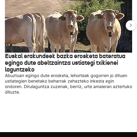
Euskal erakundeek bazka erosketa bateratua
egingo dute abeltzaintza ustiategi txikienei
laguntzeko
Abuztuan egingo dute erosketa, lehorteak gogorren jo dituen
ustiategien benetako beharrak zehazteko inkesta egin
ondoren. Dirulaguntza zuzenak, berriz, urte amaieran aztertuko
dituzte.