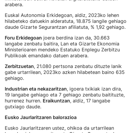
arabera.
Euskal Autonomia Erkidegoan, aldiz, 2023ko lehen
hilabeteko datuekin alderatuta, 18.875 langile gehiago
daude Gizarte Segurantzan afiliatuta, % 1,92 gehiago.
Foru Erkidegoan
joera berdina izan da, 30.663
langabe zenbatu baitira, Lan eta Gizarte Ekonomia
Ministerioaren mendeko Estatuko Enplegu Zerbitzu
Publikoak emandako datuen arabera.
Zerbitzuetan
, 21.080 pertsona zenbatu dituzte lanik
gabe urtarrilean, 2023ko azken hilabetean baino 635
gehiago.
Industrian eta nekazaritzan
, igoera txikiak izan dira,
19 langabe gehiago eta 7 gehiago zenbatu baitituzte,
hurrenez hurren.
Eraikuntzan
, aldiz, 17 langabe
gutxiago daude.
Eusko Jaurlaritzaren balorazioa
Eusko Jaurlaritzaren ustez, ohikoa da urtarrilean