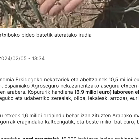
rtxiboko bideo batetik ateratako irudia
2024/02/05 - 13:34
nomia Erkidegoko nekazariek eta abeltzainek 10,5 milioi eu
an, Espainiako Agroseguro nekazarientzako aseguru etxeen 
n arabera. Kopururik handiena
(6,9 milioi euro) laboreen e
guko eta udaberriko zerealak, olioa, lekaleak, arroza), euri
u etxeek 1,6 milioi ordaindu behar izan zituzten Arabako m
ngorrak eragindako kalteengatik, eta beste milioi bat euro, 