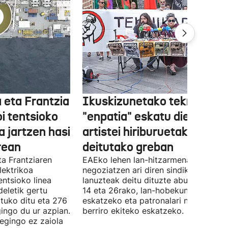
 eta Frantzia
Ikuskizunetako teknikariek
oi tentsioko
"enpatia" eskatu diete
a jartzen hasi
artistei hiriburuetako jaiet
rean
deitutako greban
ta Frantziaren
EAEko lehen lan-hitzarmena
lektrikoa
negoziatzen ari diren sindikatuek
ntsioko linea
lanuzteak deitu dituzte abuztuaren 5,
eletik gertu
14 eta 26rako, lan-hobekuntzak
tuko ditu eta 276
eskatzeko eta patronalari negoziazio
ingo du ur azpian.
berriro ekiteko eskatzeko.
 egingo ez zaiola