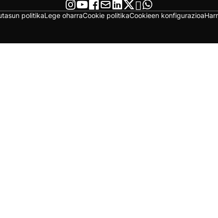
utasun politika
Lege oharra
Cookie politika
Cookieen konfigurazioa
Har