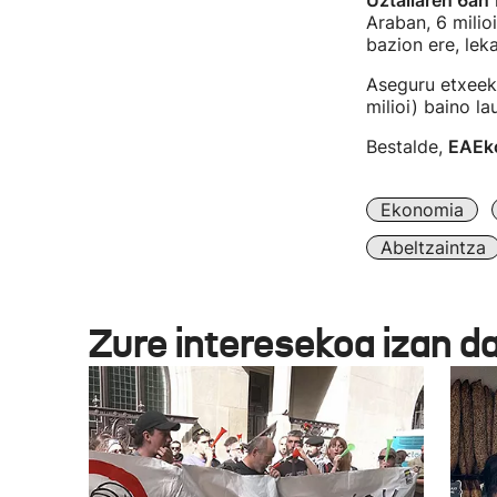
Uztailaren 6an
Araban, 6 milio
bazion ere, leka
Aseguru etxeek 
milioi) baino la
Bestalde,
EAEko
Ekonomia
Abeltzaintza
Zure interesekoa izan d