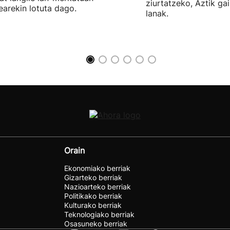
ziurtatzeko, Aztik ga
earekin lotuta dago.
lanak.
Orain
Ekonomiako berriak
Gizarteko berriak
Nazioarteko berriak
Politikako berriak
Kulturako berriak
Teknologiako berriak
Osasuneko berriak