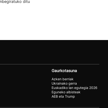
inbegiratuko ditu
Gaurkotasuna
Azken berriak
Ukrainako gerra
Euskadiko lan egutegia 2026
Eguneko albisteak
AEB eta Trump