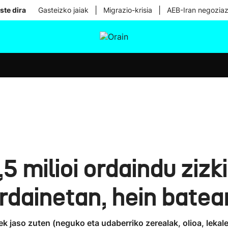
|
|
ste dira
Gasteizko jaiak
Migrazio-krisia
AEB-Iran negoziaz
tura
Ikusmiran
Egural
Osasuna
Teknologia
5 milioi ordaindu ziz
ordainetan, hein batea
k jaso zuten (neguko eta udaberriko zerealak, olioa, lekalea