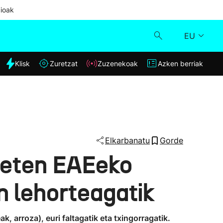
ioak
EU
dia
Klisk
Zuretzat
Zuzenekoak
Azken berriak
Klisk
Zuzenekoak
Zuretzat
Elkarbanatu
Gorde
kieten EAEeko
Azken berriak
n lehorteagatik
k, arroza), euri faltagatik eta txingorragatik.