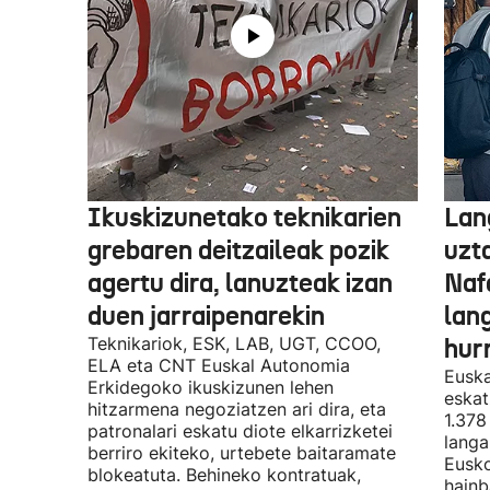
Ikuskizunetako teknikarien
Lan
grebaren deitzaileak pozik
uzt
agertu dira, lanuzteak izan
Naf
duen jarraipenarekin
lan
Teknikariok, ESK, LAB, UGT, CCOO,
hur
ELA eta CNT Euskal Autonomia
Euska
Erkidegoko ikuskizunen lehen
eskat
hitzarmena negoziatzen ari dira, eta
1.378
patronalari eskatu diote elkarrizketei
langa
berriro ekiteko, urtebete baitaramate
Eusko
blokeatuta. Behineko kontratuak,
hainb