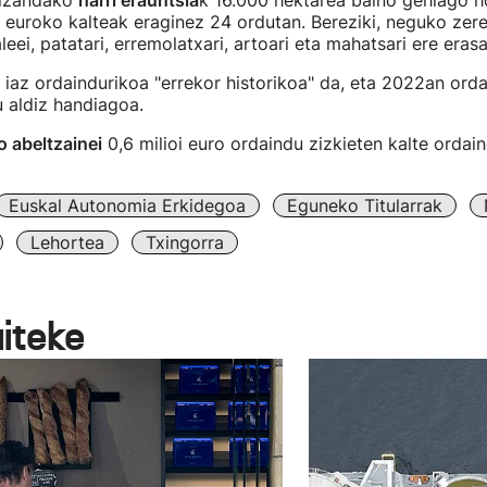
izandako
harri erauntsia
k 16.000 hektarea baino gehiago h
i euroko kalteak eraginez 24 ordutan. Bereziki, neguko zere
leei, patatari, erremolatxari, artoari eta mahatsari ere erasa
iaz ordaindurikoa "errekor historikoa" da, eta 2022an ord
u aldiz handiagoa.
 abeltzainei
0,6 milioi euro ordaindu zizkieten kalte ordain
Euskal Autonomia Erkidegoa
Eguneko Titularrak
Lehortea
Txingorra
aiteke