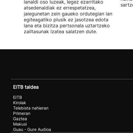
lanaldi oso luzeak, legez ezarritako
sartz
atsedenaldiak ez errespetatzea,
jaiegunetan zein gaueko ordutegian lan
egiteagatiko plusik ez jasotzea edota
lana eta bizitza pertsonala uztartzeko
zailtasunak izatea salatzen dute.
EITB taldea
EITB
Kirolak
Telebista nahieran
Primeran
Gaztea
Makusi
Guau - Gure Audioa