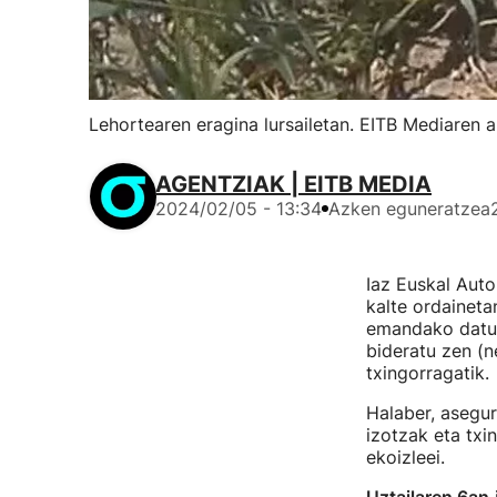
Lehortearen eragina lursailetan. EITB Mediaren a
AGENTZIAK | EITB MEDIA
2024/02/05 - 13:34
Azken eguneratzea
Iaz Euskal Auto
kalte ordainet
emandako datue
bideratu zen (ne
txingorragatik.
Halaber, asegur
izotzak eta txi
ekoizleei.