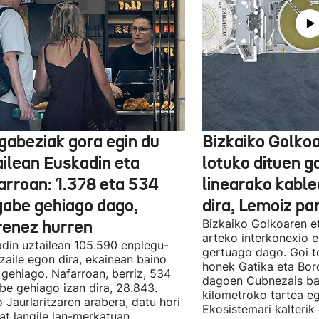
gabeziak gora egin du
Bizkaiko Golkoa
ailean Euskadin eta
lotuko dituen g
arroan: 1.378 eta 534
linearako kable
gabe gehiago dago,
dira, Lemoiz pa
renez hurren
Bizkaiko Golkoaren e
arteko interkonexio e
din uztailean 105.590 enplegu-
gertuago dago. Goi te
zaile egon dira, ekainean baino
honek Gatika eta Bord
 gehiago. Nafarroan, berriz, 534
dagoen Cubnezais ba
be gehiago izan dira, 28.843.
kilometroko tartea eg
 Jaurlaritzaren arabera, datu hori
Ekosistemari kalterik
at langile lan-merkatuan