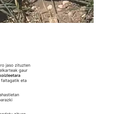
ro jaso zituzten
elkarteak gaur
koizleetara
 faltagatik eta
ahastietan
barazki