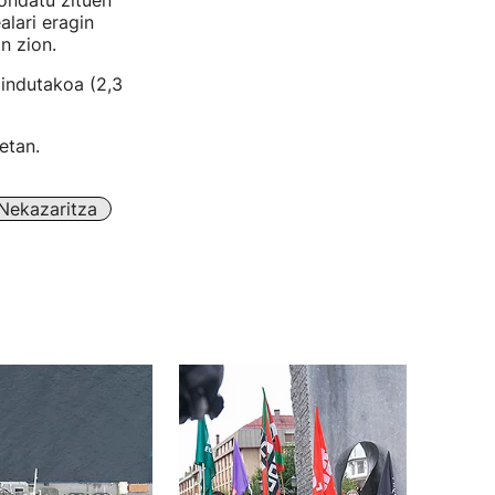
ondatu zituen
alari eragin
n zion.
aindutakoa (2,3
etan.
Nekazaritza