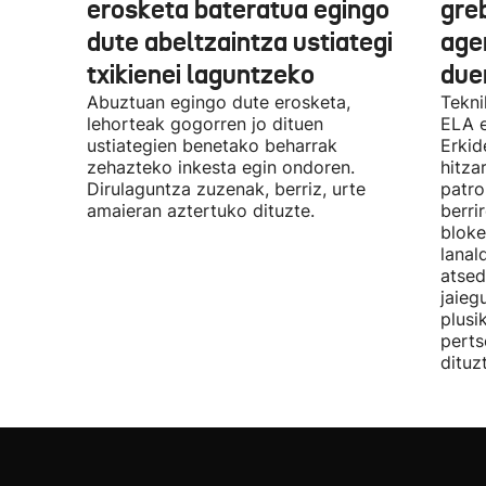
erosketa bateratua egingo
gre
dute abeltzaintza ustiategi
ager
txikienei laguntzeko
due
Abuztuan egingo dute erosketa,
Tekni
lehorteak gogorren jo dituen
ELA 
ustiategien benetako beharrak
Erkid
zehazteko inkesta egin ondoren.
hitza
Dirulaguntza zuzenak, berriz, urte
patro
amaieran aztertuko dituzte.
berri
bloke
lanal
atsed
jaieg
plusi
perts
dituz