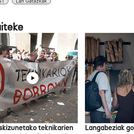
GT
Lan Gatazkak
aiteke
skizunetako teknikarien
Langabeziak go