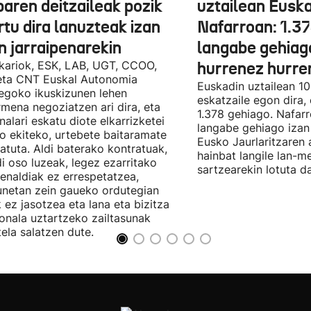
baren deitzaileak pozik
uztailean Euska
tu dira lanuzteak izan
Nafarroan: 1.3
n jarraipenarekin
langabe gehiag
kariok, ESK, LAB, UGT, CCOO,
hurrenez hurre
eta CNT Euskal Autonomia
Euskadin uztailean 1
egoko ikuskizunen lehen
eskatzaile egon dira,
rmena negoziatzen ari dira, eta
1.378 gehiago. Nafarr
nalari eskatu diote elkarrizketei
langabe gehiago izan 
ro ekiteko, urtebete baitaramate
Eusko Jaurlaritzaren 
atuta. Aldi baterako kontratuak,
hainbat langile lan-m
di oso luzeak, legez ezarritako
sartzearekin lotuta d
enaldiak ez errespetatzea,
unetan zein gaueko ordutegian
k ez jasotzea eta lana eta bizitza
onala uztartzeko zailtasunak
tela salatzen dute.