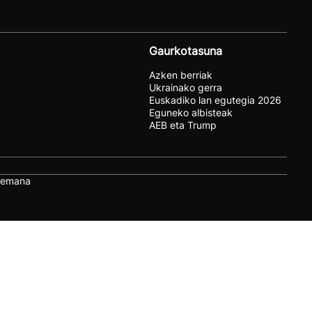
Gaurkotasuna
Azken berriak
Ukrainako gerra
Euskadiko lan egutegia 2026
Eguneko albisteak
AEB eta Trump
remana