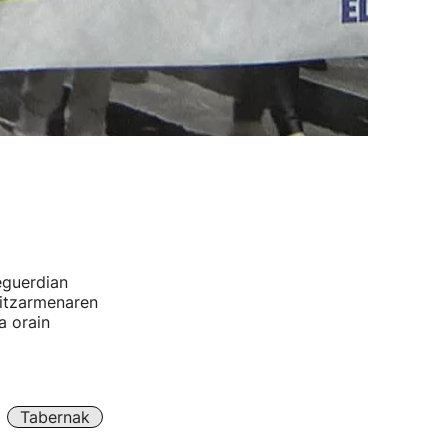
eguerdian
hitzarmenaren
a orain
Tabernak