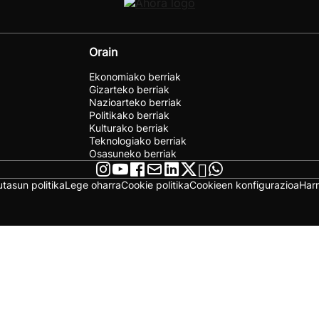
Orain
Ekonomiako berriak
Gizarteko berriak
Nazioarteko berriak
Politikako berriak
Kulturako berriak
Teknologiako berriak
Osasuneko berriak
utasun politika
Lege oharra
Cookie politika
Cookieen konfigurazioa
Har