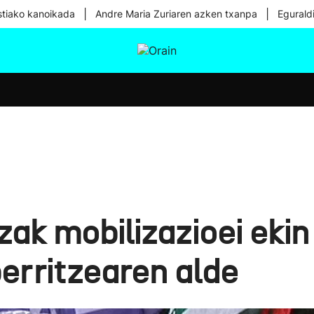
|
|
tiako kanoikada
Andre Maria Zuriaren azken txanpa
Egurald
tura
Ikusmiran
Egural
Osasuna
Teknologia
zak mobilizazioei ekin
erritzearen alde