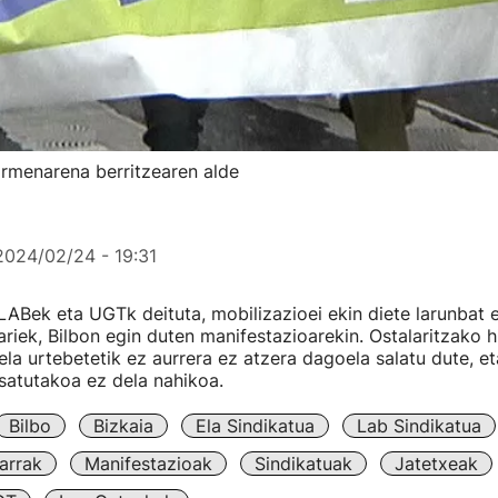
zarmenarena berritzearen alde
2024/02/24 - 19:31
ABek eta UGTk deituta, mobilizazioei ekin diete larunbat 
ariek, Bilbon egin duten manifestazioarekin. Ostalaritzako 
la urtebetetik ez aurrera ez atzera dagoela salatu dute, et
satutakoa ez dela nahikoa.
Bilbo
Bizkaia
Ela Sindikatua
Lab Sindikatua
arrak
Manifestazioak
Sindikatuak
Jatetxeak