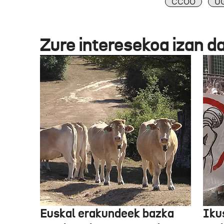
CCOO
U
Zure interesekoa izan d
Euskal erakundeek bazka
Iku