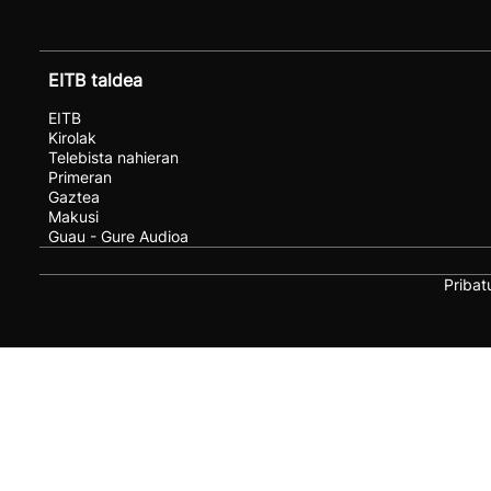
EITB taldea
EITB
Kirolak
Telebista nahieran
Primeran
Gaztea
Makusi
Guau - Gure Audioa
Pribat