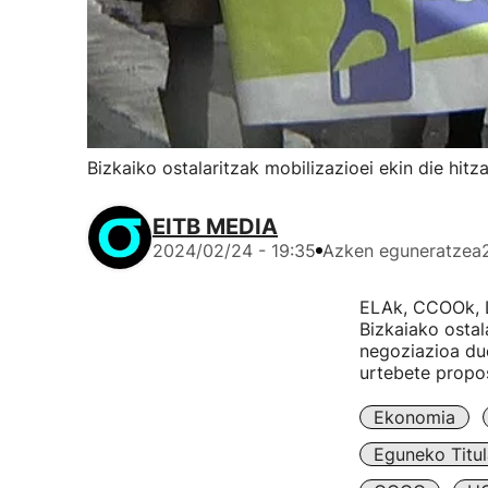
Bizkaiko ostalaritzak mobilizazioei ekin die hit
EITB MEDIA
2024/02/24 - 19:35
Azken eguneratzea
ELAk, CCOOk, L
Bizkaiako ostal
negoziazioa due
urtebete propo
Ekonomia
Eguneko Titul