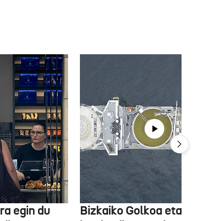
ra egin du
Bizkaiko Golkoa eta Frantz