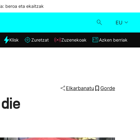
ia: beroa eta ekaitzak
EU
dia
Klisk
Zuretzat
Zuzenekoak
Azken berriak
Klisk
Zuzenekoak
Zuretzat
Elkarbanatu
Gorde
 die
Azken berriak