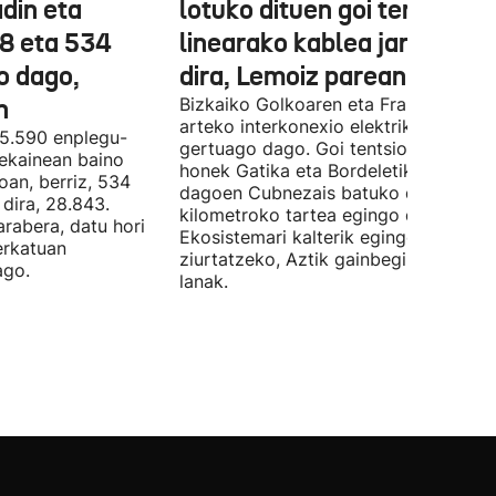
din eta
lotuko dituen goi tentsioko
78 eta 534
linearako kablea jartzen ha
o dago,
dira, Lemoiz parean
n
Bizkaiko Golkoaren eta Frantziaren
arteko interkonexio elektrikoa
05.590 enplegu-
gertuago dago. Goi tentsioko linea
 ekainean baino
honek Gatika eta Bordeletik gertu
oan, berriz, 534
dagoen Cubnezais batuko ditu eta 2
dira, 28.843.
kilometroko tartea egingo du ur azpi
arabera, datu hori
Ekosistemari kalterik egingo ez zaiol
erkatuan
ziurtatzeko, Aztik gainbegiratuko dit
ago.
lanak.