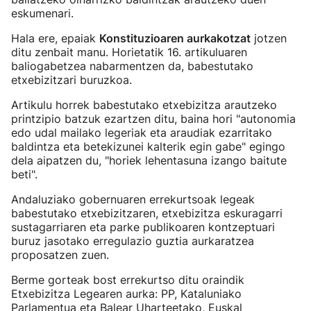
eskumenari.
Hala ere, epaiak
Konstituzioaren aurkakotzat
jotzen
ditu zenbait manu. Horietatik 16. artikuluaren
baliogabetzea nabarmentzen da, babestutako
etxebizitzari buruzkoa.
Artikulu horrek babestutako etxebizitza arautzeko
printzipio batzuk ezartzen ditu, baina hori "autonomia
edo udal mailako legeriak eta araudiak ezarritako
baldintza eta betekizunei kalterik egin gabe" egingo
dela aipatzen du, "horiek lehentasuna izango baitute
beti".
Andaluziako gobernuaren errekurtsoak legeak
babestutako etxebizitzaren, etxebizitza eskuragarri
sustagarriaren eta parke publikoaren kontzeptuari
buruz jasotako erregulazio guztia aurkaratzea
proposatzen zuen.
Berme gorteak bost errekurtso ditu oraindik
Etxebizitza Legearen aurka: PP, Kataluniako
Parlamentua eta Balear Uharteetako, Euskal