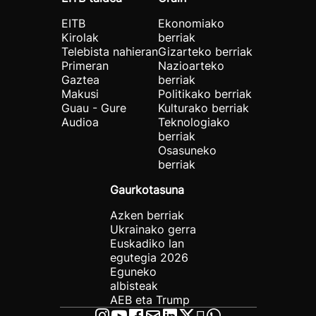
EITB
Ekonomiako
Kirolak
berriak
Telebista nahieran
Gizarteko berriak
Primeran
Nazioarteko
Gaztea
berriak
Makusi
Politikako berriak
Guau - Gure
Kulturako berriak
Audioa
Teknologiako
berriak
Osasuneko
berriak
Gaurkotasuna
Azken berriak
Ukrainako gerra
Euskadiko lan
egutegia 2026
Eguneko
albisteak
AEB eta Trump