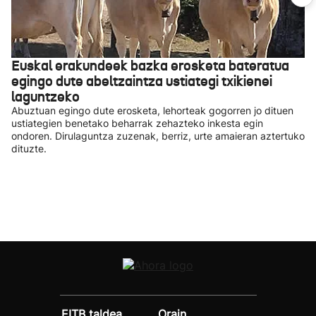
Euskal erakundeek bazka erosketa bateratua
egingo dute abeltzaintza ustiategi txikienei
laguntzeko
Abuztuan egingo dute erosketa, lehorteak gogorren jo dituen
ustiategien benetako beharrak zehazteko inkesta egin
ondoren. Dirulaguntza zuzenak, berriz, urte amaieran aztertuko
dituzte.
EITB taldea
Orain