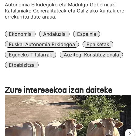
Autonomia Erkidegoko eta Madrilgo Gobernuak.
Kataluniako Generalitateak eta Galiziako Xuntak ere
errekurritu dute araua.
Ekonomia
Andaluzia
Espainia
Euskal Autonomia Erkidegoa
Epaiketak
Eguneko Titularrak
Auzitegi Konstituzionala
Etxebizitza
Zure interesekoa izan daiteke