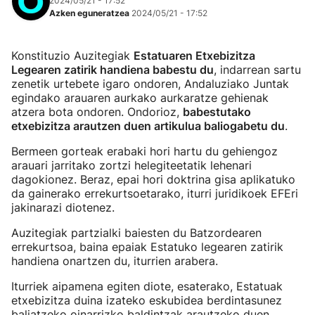
2024/05/21 - 17:52
Azken eguneratzea
2024/05/21 - 17:52
Konstituzio Auzitegiak
Estatuaren Etxebizitza
Legearen zatirik handiena babestu du
, indarrean sartu
zenetik urtebete igaro ondoren, Andaluziako Juntak
egindako arauaren aurkako aurkaratze gehienak
atzera bota ondoren. Ondorioz,
babestutako
etxebizitza arautzen duen artikulua baliogabetu du
.
Bermeen gorteak erabaki hori hartu du gehiengoz
arauari jarritako zortzi helegiteetatik lehenari
dagokionez. Beraz, epai hori doktrina gisa aplikatuko
da gainerako errekurtsoetarako, iturri juridikoek EFEri
jakinarazi diotenez.
Auzitegiak partzialki baiesten du Batzordearen
errekurtsoa, baina epaiak Estatuko legearen zatirik
handiena onartzen du, iturrien arabera.
Iturriek aipamena egiten diote, esaterako, Estatuak
etxebizitza duina izateko eskubidea berdintasunez
baliatzeko oinarrizko baldintzak arautzeko duen