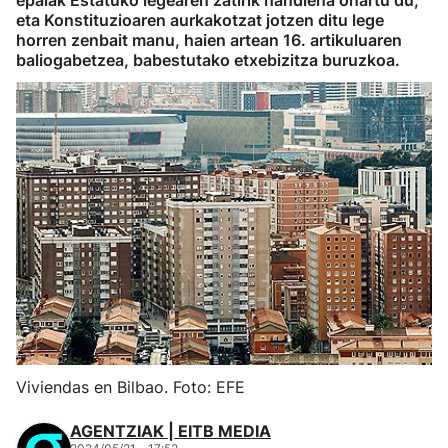
epaiak Estatuko legearen zatirik handiena onartu du,
eta Konstituzioaren aurkakotzat jotzen ditu lege
horren zenbait manu, haien artean 16. artikuluaren
baliogabetzea, babestutako etxebizitza buruzkoa.
Viviendas en Bilbao. Foto: EFE
AGENTZIAK | EITB MEDIA