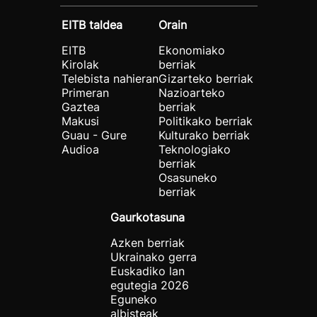
EITB taldea
Orain
EITB
Ekonomiako
Kirolak
berriak
Telebista nahieran
Gizarteko berriak
Primeran
Nazioarteko
Gaztea
berriak
Makusi
Politikako berriak
Guau - Gure
Kulturako berriak
Audioa
Teknologiako
berriak
Osasuneko
berriak
Gaurkotasuna
Azken berriak
Ukrainako gerra
Euskadiko lan
egutegia 2026
Eguneko
albisteak