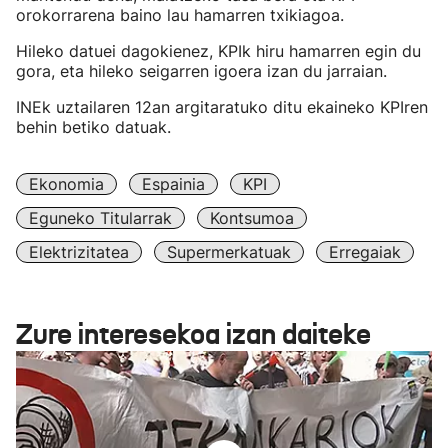
orokorrarena baino lau hamarren txikiagoa.
Hileko datuei dagokienez, KPIk hiru hamarren egin du
gora, eta hileko seigarren igoera izan du jarraian.
INEk uztailaren 12an argitaratuko ditu ekaineko KPIren
behin betiko datuak.
Ekonomia
Espainia
KPI
Eguneko Titularrak
Kontsumoa
Elektrizitatea
Supermerkatuak
Erregaiak
Zure interesekoa izan daiteke