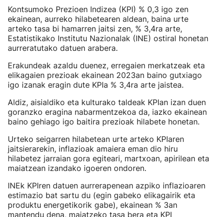
Kontsumoko Prezioen Indizea (KPI) % 0,3 igo zen
ekainean, aurreko hilabetearen aldean, baina urte
arteko tasa bi hamarren jaitsi zen, % 3,4ra arte,
Estatistikako Institutu Nazionalak (INE) ostiral honetan
aurreratutako datuen arabera.
Erakundeak azaldu duenez, erregaien merkatzeak eta
elikagaien prezioak ekainean 2023an baino gutxiago
igo izanak eragin dute KPIa % 3,4ra arte jaistea.
Aldiz, aisialdiko eta kulturako taldeak KPIan izan duen
goranzko eragina nabarmentzekoa da, iazko ekainean
baino gehiago igo baitira prezioak hilabete honetan.
Urteko seigarren hilabetean urte arteko KPIaren
jaitsierarekin, inflazioak amaiera eman dio hiru
hilabetez jarraian gora egiteari, martxoan, apirilean eta
maiatzean izandako igoeren ondoren.
INEk KPIren datuen aurrerapenean azpiko inflazioaren
estimazio bat sartu du (egin gabeko elikagairik eta
produktu energetikorik gabe), ekainean % 3an
mantendu dena, maiatzeko tasa bera eta KPI