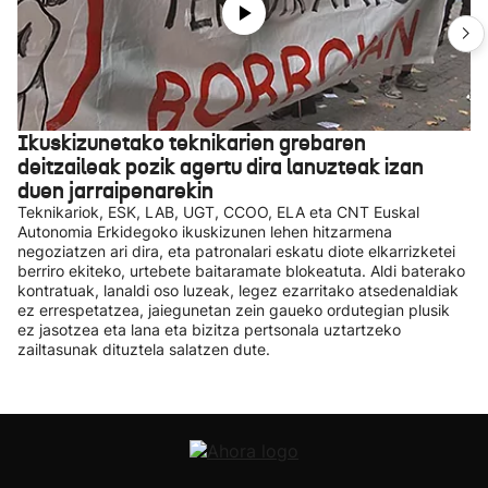
Ikuskizunetako teknikarien grebaren
deitzaileak pozik agertu dira lanuzteak izan
duen jarraipenarekin
Teknikariok, ESK, LAB, UGT, CCOO, ELA eta CNT Euskal
Autonomia Erkidegoko ikuskizunen lehen hitzarmena
negoziatzen ari dira, eta patronalari eskatu diote elkarrizketei
berriro ekiteko, urtebete baitaramate blokeatuta. Aldi baterako
kontratuak, lanaldi oso luzeak, legez ezarritako atsedenaldiak
ez errespetatzea, jaiegunetan zein gaueko ordutegian plusik
ez jasotzea eta lana eta bizitza pertsonala uztartzeko
zailtasunak dituztela salatzen dute.