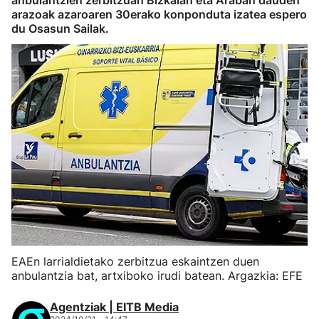
anbulantzien zerbitzuan Bizkaian eta Araban dauden
arazoak azaroaren 30erako konponduta izatea espero
du Osasun Sailak.
EAEn larrialdietako zerbitzua eskaintzen duen
anbulantzia bat, artxiboko irudi batean. Argazkia: EFE
Agentziak | EITB Media