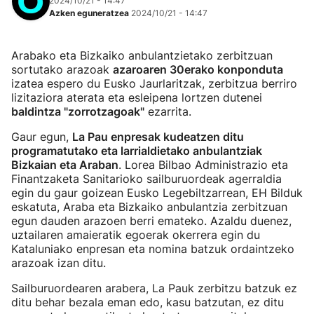
2024/10/21 - 14:47
Azken eguneratzea
2024/10/21 - 14:47
Arabako eta Bizkaiko anbulantzietako zerbitzuan
sortutako arazoak
azaroaren 30erako konponduta
izatea espero du Eusko Jaurlaritzak, zerbitzua berriro
lizitaziora aterata eta esleipena lortzen dutenei
baldintza "zorrotzagoak"
ezarrita.
Gaur egun,
La Pau enpresak kudeatzen ditu
programatutako eta larrialdietako anbulantziak
Bizkaian eta Araban
. Lorea Bilbao Administrazio eta
Finantzaketa Sanitarioko sailburuordeak agerraldia
egin du gaur goizean Eusko Legebiltzarrean, EH Bilduk
eskatuta, Araba eta Bizkaiko anbulantzia zerbitzuan
egun dauden arazoen berri emateko. Azaldu duenez,
uztailaren amaieratik egoerak okerrera egin du
Kataluniako enpresan eta nomina batzuk ordaintzeko
arazoak izan ditu.
Sailburuordearen arabera, La Pauk zerbitzu batzuk ez
ditu behar bezala eman edo, kasu batzutan, ez ditu