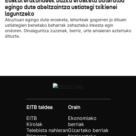
Euskal erakundeek bazka erosketa bateratua
egingo dute abeltzaintza ustiategi txikienei
laguntzeko
Abuztuan egingo dute erosketa, lehorteak gogorren jo dituen
ustiategien benetako beharrak zehazteko inkesta egin
ondoren. Dirulaguntza zuzenak, berriz, urte amaieran aztertuko
dituzte.
EITB taldea
Orain
EITB
Ekonomiako
Kirolak
berriak
Telebista nahieran
Gizarteko berriak