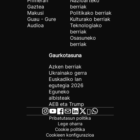
Primeran
Nazioarteko
Gaztea
berriak
Makusi
Politikako berriak
Guau - Gure
Kulturako berriak
Audioa
Teknologiako
berriak
Osasuneko
berriak
Gaurkotasuna
Azken berriak
Ukrainako gerra
Euskadiko lan
egutegia 2026
Eguneko
albisteak
AEB eta Trump
Pribatutasun politika
Lege oharra
Cookie politika
Cookieen konfigurazioa