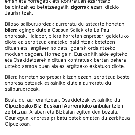
eman eta horregatik eta kontratuan ezarritako
baldintzak ez betetzeagatik
zigorrak
ezarri dizkio
Jaurlaritzak.
Bilbao sailburuordeak aurreratu du astearte honetan
bilera
egingo dutela Osasun Sailak eta La Pau
enpresak. Halaber, bilera horretan enpresari galdetuko
diote ea zerbitzua emateko baldintzak betetzen
dituen eta langileen soldata igoerak ordaintzeko
moduan dagoen. Horrez gain, Euskaditik alde egiteko
eta Osakidetzarekin dituen kontratuak bertan behera
uzteko asmoa duen ala ez argitzeko eskatuko diote.
Bilera horretan sorpresarik izan ezean, zerbitzua beste
enpresa batzuek eskainiko dutela aurreratu du
sailburuordeak.
Bestalde, aurrerantzean, Osakidetzak eskainiko du
Gipuzkoako Bizi Euskarri Aurreratuko anbulantzien
zerbitzua
, Araban eta Bizkaian egiten den bezala.
Gaur egun, enpresa pribatu batek ematen du zerbitzua
Gipuzkoan.