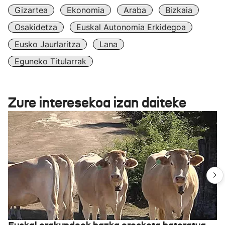
Gizartea
Ekonomia
Araba
Bizkaia
Osakidetza
Euskal Autonomia Erkidegoa
Eusko Jaurlaritza
Lana
Eguneko Titularrak
Zure interesekoa izan daiteke