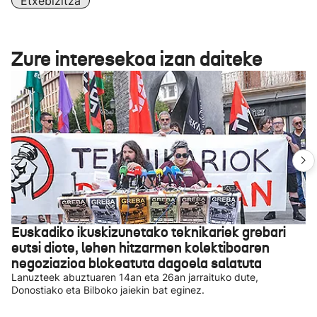
Etxebizitza
Zure interesekoa izan daiteke
Euskadiko ikuskizunetako teknikariek grebari
eutsi diote, lehen hitzarmen kolektiboaren
negoziazioa blokeatuta dagoela salatuta
Lanuzteek abuztuaren 14an eta 26an jarraituko dute,
Donostiako eta Bilboko jaiekin bat eginez.