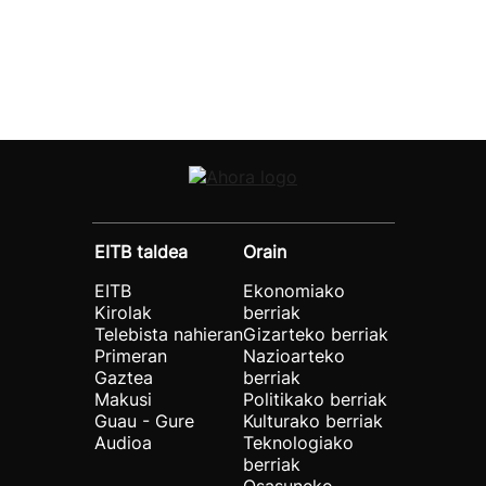
EITB taldea
Orain
EITB
Ekonomiako
Kirolak
berriak
Telebista nahieran
Gizarteko berriak
Primeran
Nazioarteko
Gaztea
berriak
Makusi
Politikako berriak
Guau - Gure
Kulturako berriak
Audioa
Teknologiako
berriak