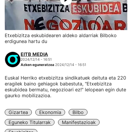
Etxebizitza eskubidearen aldeko aldarriak Bilboko
erdigunea hartu du
EITB MEDIA
2024/12/14 - 16:51
Azken eguneratzea
2024/12/14 - 16:51
Euskal Herriko etxebizitza sindikatuek deituta eta 220
eragilek baino gehiagok babestuta, "Etxebizitza
eskubidea bermatu, negozioari ez!" lelopean egin dute
gaurko mobilizazioa.
Gizartea
Ekonomia
Bilbo
Eguneko Titularrak
Manifestazioak