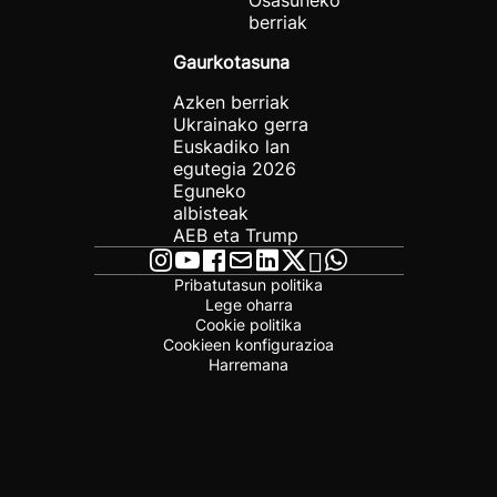
Osasuneko
berriak
Gaurkotasuna
Azken berriak
Ukrainako gerra
Euskadiko lan
egutegia 2026
Eguneko
albisteak
AEB eta Trump
Pribatutasun politika
Lege oharra
Cookie politika
Cookieen konfigurazioa
Harremana