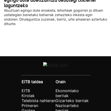
egingo dute abeltzaintza ustiategi txikienei
laguntzeko
Abuztuan egingo dute erosketa, lehorteak gogorren jo dituen
ustiategien benetako beharrak zehazteko inkesta egin
ondoren. Dirulaguntza zuzenak, berriz, urte amaieran aztertuko
dituzte.
EITB taldea
Orain
EITB
Ekonomiako
Kirolak
berriak
Telebista nahieran
Gizarteko berriak
Primeran
Nazioarteko
Gaztea
berriak