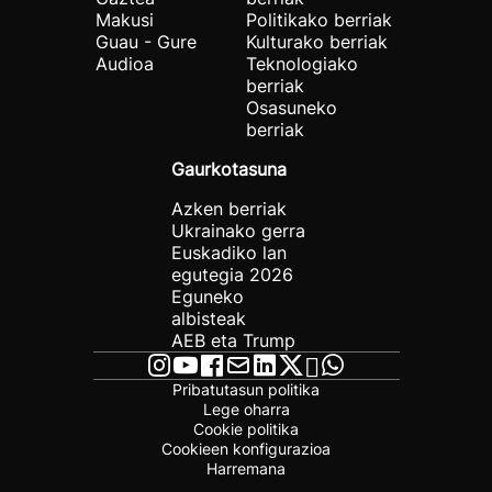
Makusi
Politikako berriak
Guau - Gure
Kulturako berriak
Audioa
Teknologiako
berriak
Osasuneko
berriak
Gaurkotasuna
Azken berriak
Ukrainako gerra
Euskadiko lan
egutegia 2026
Eguneko
albisteak
AEB eta Trump
Pribatutasun politika
Lege oharra
Cookie politika
Cookieen konfigurazioa
Harremana