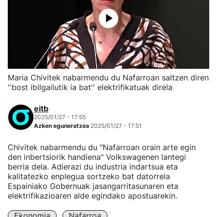
Maria Chivitek nabarmendu du Nafarroan saltzen diren
''bost ibilgailutik ia bat'' elektrifikatuak direla
eitb
2025/01/27 - 17:55
Azken eguneratzea
2025/01/27 - 17:51
Chivitek nabarmendu du "Nafarroan orain arte egin
den inbertsiorik handiena" Volkswagenen lantegi
berria dela. Adierazi du industria indartsua eta
kalitatezko enplegua sortzeko bat datorrela
Espainiako Gobernuak jasangarritasunaren eta
elektrifikazioaren alde egindako apostuarekin.
Ekonomia
Nafarroa