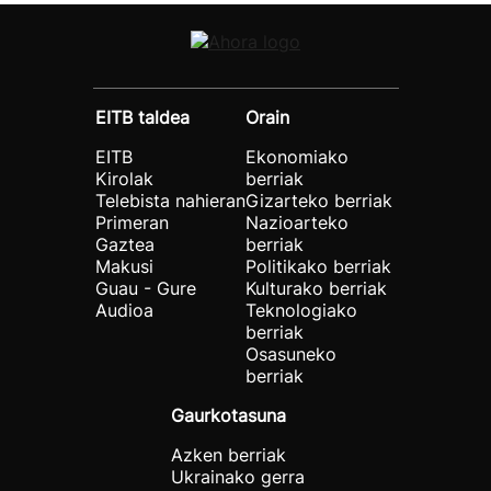
EITB taldea
Orain
EITB
Ekonomiako
Kirolak
berriak
Telebista nahieran
Gizarteko berriak
Primeran
Nazioarteko
Gaztea
berriak
Makusi
Politikako berriak
Guau - Gure
Kulturako berriak
Audioa
Teknologiako
berriak
Osasuneko
berriak
Gaurkotasuna
Azken berriak
Ukrainako gerra