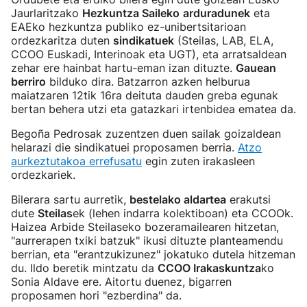
Jaurlaritzako
Hezkuntza Saileko
arduradunek
eta
EAEko hezkuntza publiko ez-unibertsitarioan
ordezkaritza duten
sindikatuek
(Steilas, LAB, ELA,
CCOO Euskadi, Interinoak eta UGT), eta arratsaldean
zehar ere hainbat hartu-eman izan dituzte.
Gauean
berriro
bilduko dira. Batzarron azken helburua
maiatzaren 12tik 16ra deituta dauden greba egunak
bertan behera utzi eta gatazkari irtenbidea ematea da.
Begoña Pedrosak zuzentzen duen sailak goizaldean
helarazi die sindikatuei proposamen berria.
Atzo
aurkeztutakoa errefusatu
egin zuten irakasleen
ordezkariek.
Bilerara sartu aurretik,
bestelako aldartea
erakutsi
dute
Steilas
ek (lehen indarra kolektiboan) eta CCOOk.
Haizea Arbide Steilaseko bozeramailearen hitzetan,
"aurrerapen txiki batzuk" ikusi dituzte planteamendu
berrian, eta "erantzukizunez" jokatuko dutela hitzeman
du. Ildo beretik mintzatu da
CCOO Irakaskuntza
ko
Sonia Aldave ere. Aitortu duenez, bigarren
proposamen hori "ezberdina" da.