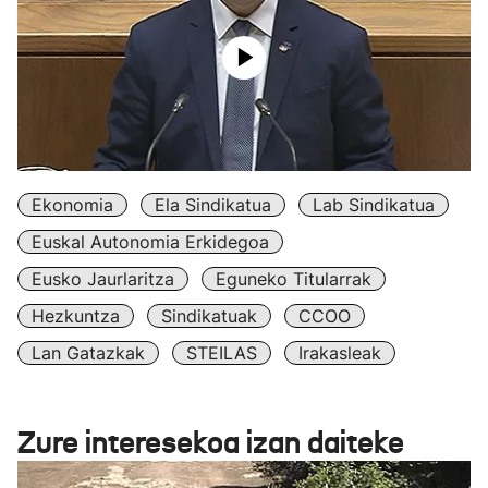
Ekonomia
Ela Sindikatua
Lab Sindikatua
Euskal Autonomia Erkidegoa
Eusko Jaurlaritza
Eguneko Titularrak
Hezkuntza
Sindikatuak
CCOO
Lan Gatazkak
STEILAS
Irakasleak
Zure interesekoa izan daiteke