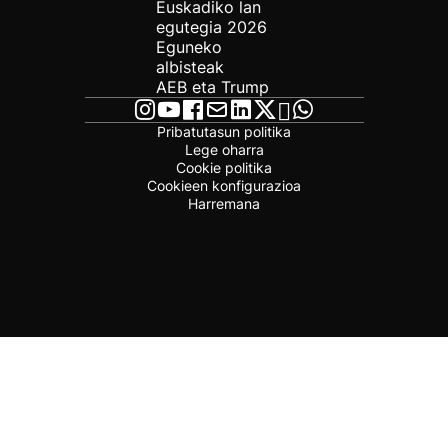
Euskadiko lan
egutegia 2026
Eguneko
albisteak
AEB eta Trump
Pribatutasun politika
Lege oharra
Cookie politika
Cookieen konfigurazioa
Harremana