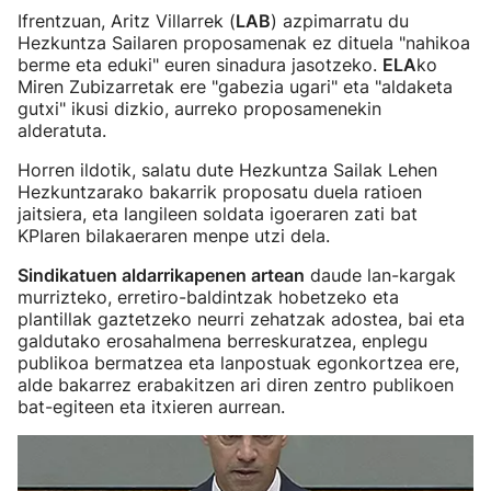
Ifrentzuan, Aritz Villarrek (
LAB
) azpimarratu du
Hezkuntza Sailaren proposamenak ez dituela "nahikoa
berme eta eduki" euren sinadura jasotzeko.
ELA
ko
Miren Zubizarretak ere "gabezia ugari" eta "aldaketa
gutxi" ikusi dizkio, aurreko proposamenekin
alderatuta.
Horren ildotik, salatu dute Hezkuntza Sailak Lehen
Hezkuntzarako bakarrik proposatu duela ratioen
jaitsiera, eta langileen soldata igoeraren zati bat
KPIaren bilakaeraren menpe utzi dela.
Sindikatuen aldarrikapenen artean
daude lan-kargak
murrizteko, erretiro-baldintzak hobetzeko eta
plantillak gaztetzeko neurri zehatzak adostea, bai eta
galdutako erosahalmena berreskuratzea, enplegu
publikoa bermatzea eta lanpostuak egonkortzea ere,
alde bakarrez erabakitzen ari diren zentro publikoen
bat-egiteen eta itxieren aurrean.