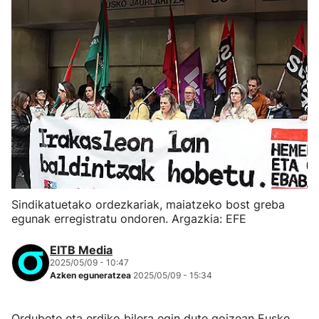
Sindikatuetako ordezkariak, maiatzeko bost greba
egunak erregistratu ondoren. Argazkia: EFE
EITB Media
2025/05/09 - 10:47
Azken eguneratzea
2025/05/09 - 15:34
Ordubete eta erdiko bilera egin dute goizean Eusko