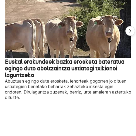
Euskal erakundeek bazka erosketa bateratua
egingo dute abeltzaintza ustiategi txikienei
laguntzeko
Abuztuan egingo dute erosketa, lehorteak gogorren jo dituen
ustiategien benetako beharrak zehazteko inkesta egin
ondoren. Dirulaguntza zuzenak, berriz, urte amaieran aztertuko
dituzte.