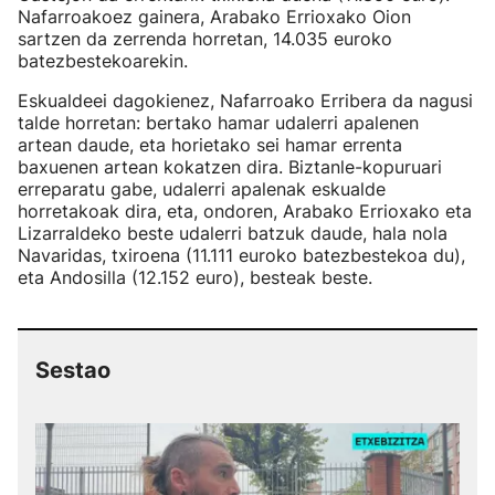
Nafarroakoez gainera, Arabako Errioxako Oion
sartzen da zerrenda horretan, 14.035 euroko
batezbestekoarekin.
Eskualdeei dagokienez, Nafarroako Erribera da nagusi
talde horretan: bertako hamar udalerri apalenen
artean daude, eta horietako sei hamar errenta
baxuenen artean kokatzen dira. Biztanle-kopuruari
erreparatu gabe, udalerri apalenak eskualde
horretakoak dira, eta, ondoren, Arabako Errioxako eta
Lizarraldeko beste udalerri batzuk daude, hala nola
Navaridas, txiroena (11.111 euroko batezbestekoa du),
eta Andosilla (12.152 euro), besteak beste.
Sestao