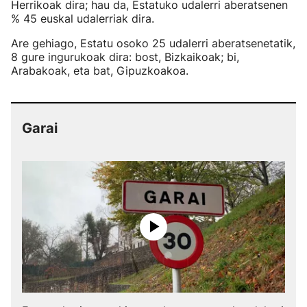
Herrikoak dira; hau da, Estatuko udalerri aberatsenen
% 45 euskal udalerriak dira.
Are gehiago, Estatu osoko 25 udalerri aberatsenetatik,
8 gure ingurukoak dira: bost, Bizkaikoak; bi,
Arabakoak, eta bat, Gipuzkoakoa.
Garai