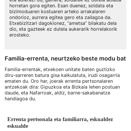
horretan gora egiten. Esan duenez, soldata eta
bizimoduaren kostuaren arteko arrakalaren
ondorioz, aurrera egitea gero eta zailagoa da.
Etxebizitzari dagokionez, “ametsa” bilakatu dela
dio, eta gazteek ez dutela aukerarik horrelakorik
erosteko.
Familia-errenta, neurtzeko beste modu bat
Familia-errentak, etxekoen unitate baten guztizko
diru-sarreren batura gisa kalkulatuta, irudi osagarria
ematen du. Oro har, joerak errenta pertsonalaren
antzekoak dira: Gipuzkoa eta Bizkaia lehen postuan
daude, eta Nafarroak, aldiz, barne-sakabanatze
handiagoa du.