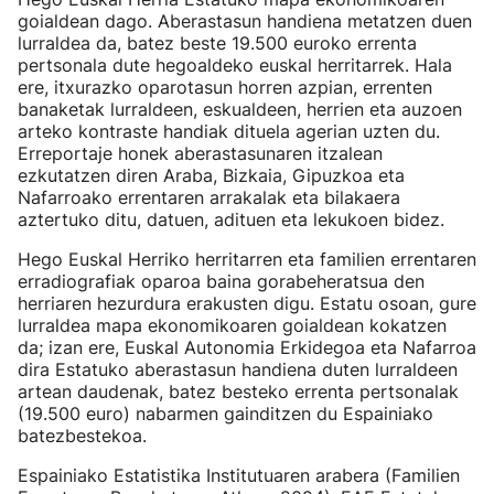
goialdean dago. Aberastasun handiena metatzen duen
lurraldea da, batez beste 19.500 euroko errenta
pertsonala dute hegoaldeko euskal herritarrek. Hala
ere, itxurazko oparotasun horren azpian, errenten
banaketak lurraldeen, eskualdeen, herrien eta auzoen
arteko kontraste handiak dituela agerian uzten du.
Erreportaje honek aberastasunaren itzalean
ezkutatzen diren Araba, Bizkaia, Gipuzkoa eta
Nafarroako errentaren arrakalak eta bilakaera
aztertuko ditu, datuen, adituen eta lekukoen bidez.
Hego Euskal Herriko herritarren eta familien errentaren
erradiografiak oparoa baina gorabeheratsua den
herriaren hezurdura erakusten digu. Estatu osoan, gure
lurraldea mapa ekonomikoaren goialdean kokatzen
da; izan ere, Euskal Autonomia Erkidegoa eta Nafarroa
dira Estatuko aberastasun handiena duten lurraldeen
artean daudenak, batez besteko errenta pertsonalak
(19.500 euro) nabarmen gainditzen du Espainiako
batezbestekoa.
Espainiako Estatistika Institutuaren arabera (Familien