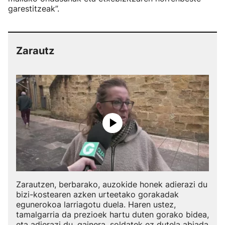
garestitzeak”.
Zarautz
Zarautzen, berbarako, auzokide honek adierazi du
bizi-kostearen azken urteetako gorakadak
egunerokoa larriagotu duela. Haren ustez,
tamalgarria da prezioek hartu duten gorako bidea,
eta adierazi du, gainera, soldatek ez dutela abiada