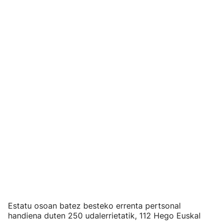
Estatu osoan batez besteko errenta pertsonal
handiena duten 250 udalerrietatik, 112 Hego Euskal