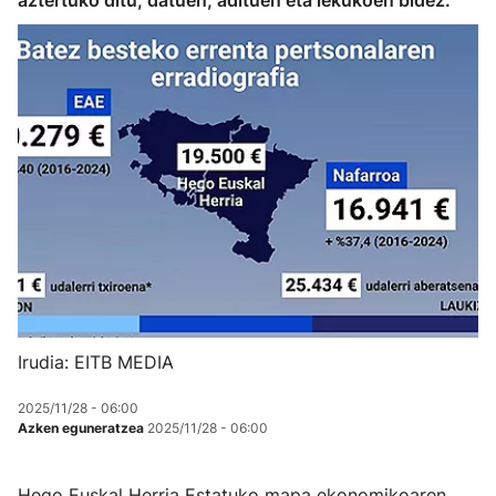
aztertuko ditu, datuen, adituen eta lekukoen bidez.
Irudia: EITB MEDIA
2025/11/28 - 06:00
Azken eguneratzea
2025/11/28 - 06:00
Hego Euskal Herria Estatuko mapa ekonomikoaren