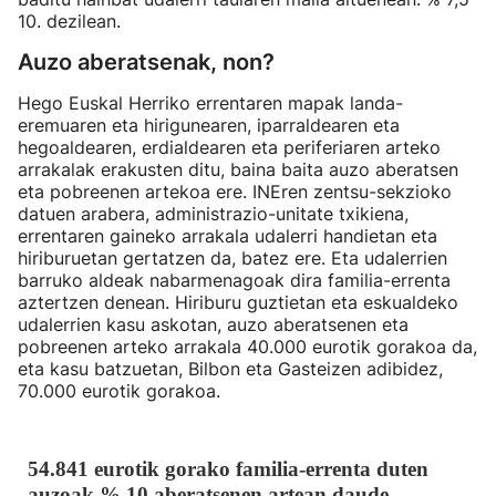
10. dezilean.
Auzo aberatsenak, non?
Hego Euskal Herriko errentaren mapak landa-
eremuaren eta hirigunearen, iparraldearen eta
hegoaldearen, erdialdearen eta periferiaren arteko
arrakalak erakusten ditu, baina baita auzo aberatsen
eta pobreenen artekoa ere. INEren zentsu-sekzioko
datuen arabera, administrazio-unitate txikiena,
errentaren gaineko arrakala udalerri handietan eta
hiriburuetan gertatzen da, batez ere. Eta udalerrien
barruko aldeak nabarmenagoak dira familia-errenta
aztertzen denean. Hiriburu guztietan eta eskualdeko
udalerrien kasu askotan, auzo aberatsenen eta
pobreenen arteko arrakala 40.000 eurotik gorakoa da,
eta kasu batzuetan, Bilbon eta Gasteizen adibidez,
70.000 eurotik gorakoa.