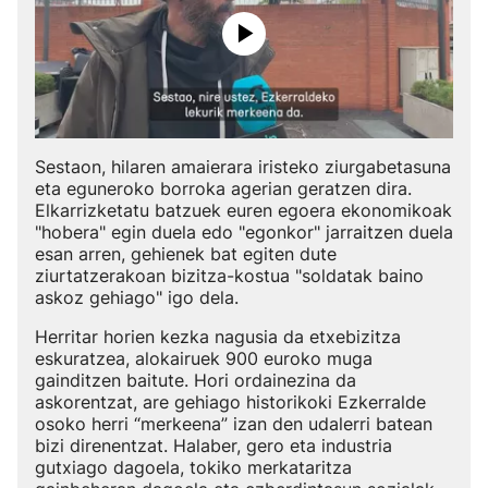
Sestaon, hilaren amaierara iristeko ziurgabetasuna
eta eguneroko borroka agerian geratzen dira.
Elkarrizketatu batzuek euren egoera ekonomikoak
"hobera" egin duela edo "egonkor" jarraitzen duela
esan arren, gehienek bat egiten dute
ziurtatzerakoan bizitza-kostua "soldatak baino
askoz gehiago" igo dela.
Herritar horien kezka nagusia da etxebizitza
eskuratzea, alokairuek 900 euroko muga
gainditzen baitute. Hori ordainezina da
askorentzat, are gehiago historikoki Ezkerralde
osoko herri “merkeena” izan den udalerri batean
bizi direnentzat. Halaber, gero eta industria
gutxiago dagoela, tokiko merkataritza