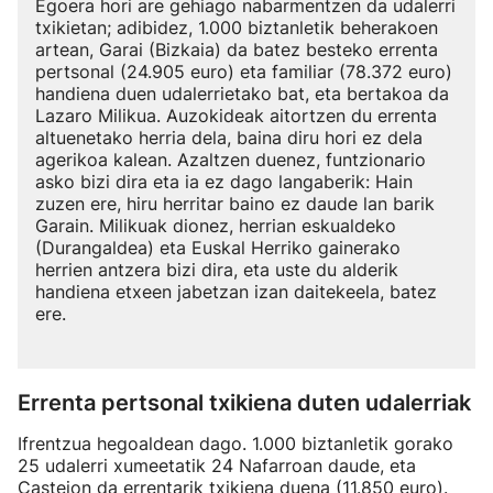
Egoera hori are gehiago nabarmentzen da udalerri
txikietan; adibidez, 1.000 biztanletik beherakoen
artean, Garai (Bizkaia) da batez besteko errenta
pertsonal (24.905 euro) eta familiar (78.372 euro)
handiena duen udalerrietako bat, eta bertakoa da
Lazaro Milikua. Auzokideak aitortzen du errenta
altuenetako herria dela, baina diru hori ez dela
agerikoa kalean. Azaltzen duenez, funtzionario
asko bizi dira eta ia ez dago langaberik: Hain
zuzen ere, hiru herritar baino ez daude lan barik
Garain. Milikuak dionez, herrian eskualdeko
(Durangaldea) eta Euskal Herriko gainerako
herrien antzera bizi dira, eta uste du alderik
handiena etxeen jabetzan izan daitekeela, batez
ere.
Errenta pertsonal txikiena duten udalerriak
Ifrentzua hegoaldean dago. 1.000 biztanletik gorako
25 udalerri xumeetatik 24 Nafarroan daude, eta
Castejon da errentarik txikiena duena (11.850 euro).