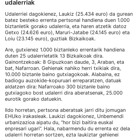
udalerriak
Udalerriei dagokienez, Laukiz (25.434 euro) da gurean
batez besteko errenta pertsonal handiena duen 1.000
biztanletik gorako udalerria, eta haren atzetik datoz
Getxo (24.626 euro), Maruri-Jatabe (24.145 euro) eta
Loiu (23.145 euro), guztiak Bizkaikoak.
Are, gutxienez 1.000 biztanleko errentarik handiena
duten 25 udalerrietatik 13 Bizkaikoak dira.
Gainontzekoak: 8 Gipuzkoan daude, 3, Araban, eta
bat, Nafarroan. Gehienak nahiko herri txikiak dira,
10.000 biztanle baino gutxiagokoak. Alabaina, ez
badiogu auzokide-kopuruari erreparatzen, datuak
aldatzen dira: Nafarroako 300 biztanle baino
gutxiagoko bost udalerri dira aberatsenak, 25.000
eurotik gorako datuekin.
Ildo horretan, pertsona aberatsak jarri ditu jomugan
EHUko irakasleak. Laukizi dagokionez, Unbemendi
urbanizazioa aipatu du, “hor bizi baitira euskal
enpresari ugari”. Hala, nabarmendu du errenta ez dela
udalerri horretan sortzen, ezta laukiztar gehienei