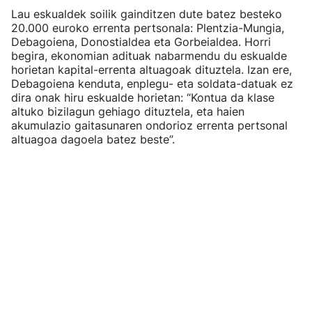
Lau eskualdek soilik gainditzen dute batez besteko
20.000 euroko errenta pertsonala: Plentzia-Mungia,
Debagoiena, Donostialdea eta Gorbeialdea. Horri
begira, ekonomian adituak nabarmendu du eskualde
horietan kapital-errenta altuagoak dituztela. Izan ere,
Debagoiena kenduta, enplegu- eta soldata-datuak ez
dira onak hiru eskualde horietan: “Kontua da klase
altuko bizilagun gehiago dituztela, eta haien
akumulazio gaitasunaren ondorioz errenta pertsonal
altuagoa dagoela batez beste”.