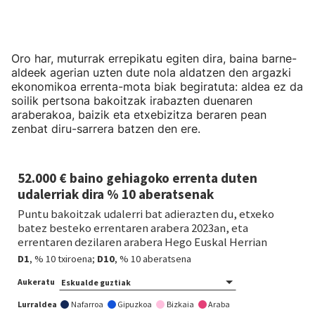
Oro har, muturrak errepikatu egiten dira, baina barne-
aldeek agerian uzten dute nola aldatzen den argazki
ekonomikoa errenta-mota biak begiratuta: aldea ez da
soilik pertsona bakoitzak irabazten duenaren
araberakoa, baizik eta etxebizitza beraren pean
zenbat diru-sarrera batzen den ere.