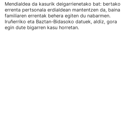
Mendialdea da kasurik deigarrienetako bat: bertako
errenta pertsonala erdialdean mantentzen da, baina
familiaren errentak behera egiten du nabarmen.
Iruñerriko eta Baztan-Bidasoko datuek, aldiz, gora
egin dute bigarren kasu horretan.