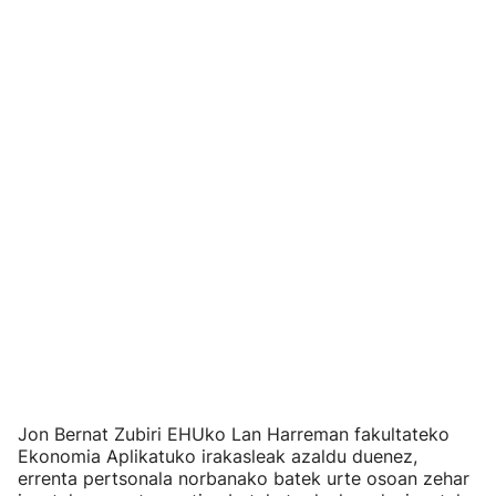
Jon Bernat Zubiri EHUko Lan Harreman fakultateko
Ekonomia Aplikatuko irakasleak azaldu duenez,
errenta pertsonala norbanako batek urte osoan zehar