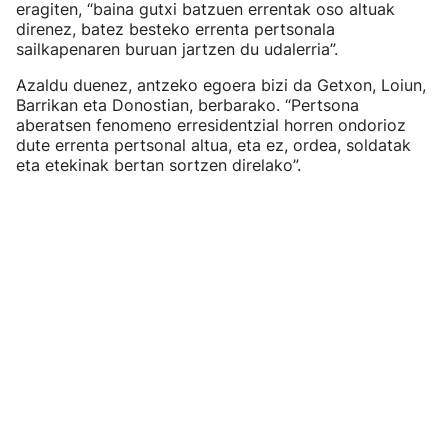
eragiten, “baina gutxi batzuen errentak oso altuak
direnez, batez besteko errenta pertsonala
sailkapenaren buruan jartzen du udalerria”.
Azaldu duenez, antzeko egoera bizi da Getxon, Loiun,
Barrikan eta Donostian, berbarako. “Pertsona
aberatsen fenomeno erresidentzial horren ondorioz
dute errenta pertsonal altua, eta ez, ordea, soldatak
eta etekinak bertan sortzen direlako”.