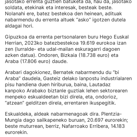
jasotako errenta guztien batuketa da, hau da, jasotako
soldata, etekinak eta interesak, besteak beste.
Nolanahi ere, batez bestekoa den heinean, adituak
nabarmendu du errenta altuek “asko” igotzen dutela
aldagai hori.
Gipuzkoa da errenta pertsonalaren buru Hego Euskal
Herrian, 2023ko batezbestekoa 19.619 eurokoa izan
zen (lurralde- eta udal-mailan eskuragarri dagoen
azken datua). Ondoren, Bizkaia (18.738 euro) eta
Araba (17.806 euro) daude.
Arabari dagokionez, Bernatek nabarmendu du “bi
Araba” daudela, Gasteiz delako lanpostu industrialaren
pisu handiena duen hiriburua, baina, Lautadaz
kanpoko Arabako biztanle guztiak lehen sektorearen
menpeko eskualdeetan bizi direla, eta, ondorioz,
“atzean” gelditzen direla, errentaren ikuspegitik.
Eskualdeka, aldeak nabarmenagoak dira. Plentzia-
Mungia dago sailkapeneko buruan, 20.697 eurorekin;
beste muturrean, berriz, Nafarroako Erribera, 14.183
eurorekin.