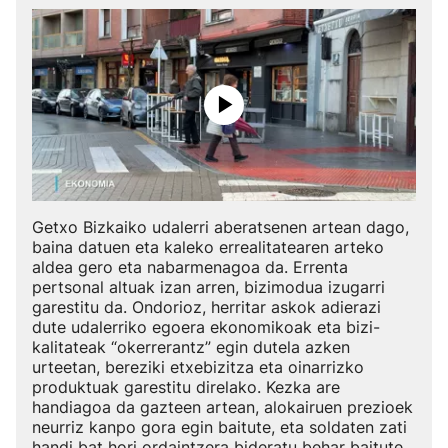
Getxo Bizkaiko udalerri aberatsenen artean dago,
baina datuen eta kaleko errealitatearen arteko
aldea gero eta nabarmenagoa da. Errenta
pertsonal altuak izan arren, bizimodua izugarri
garestitu da. Ondorioz, herritar askok adierazi
dute udalerriko egoera ekonomikoak eta bizi-
kalitateak “okerrerantz” egin dutela azken
urteetan, bereziki etxebizitza eta oinarrizko
produktuak garestitu direlako. Kezka are
handiagoa da gazteen artean, alokairuen prezioek
neurriz kanpo gora egin baitute, eta soldaten zati
handi bat hori ordaintzera bideratu behar baitute,