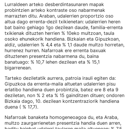
Lurraldeen arteko desberdintasunaren mapak
probintzien arteko kontraste oso nabarmenak
marrazten ditu. Araban, udalerrien proportzio oso
altua dago errenta-dezil txikienetan: udalerrien heren
bat baino gehiago 1go dezilean daude, familia-errenta
txikienak dituzten herrien % 10eko multzoan, taula
osoko ehunekorik handiena. Bizkaian eta Gipuzkoan,
aldiz, udalerrien % 4,4 eta % 1,1 daude multzo horretan,
hurrenez hurren. Nafarroak ere errenta baxuak
dituztenen presentzia nabarmena du, baina
banatuago: % 10,7 lehen dezilean eta % 15,1
bigarrenean.
Tarteko deziletatik aurrera, patroia irauli egiten da:
Gipuzkoa da errenta-maila altuetan udalerrien pisu
erlatibo handiena duen probintzia, batez ere 8 eta 9
deziletan, non % 2 eta % 15 gainditzen dituen; ondoren
Bizkaia dago, 10. dezilean kontzentraziorik handiena
duena ( % 17,7).
Nafarroak banaketa homogeneoagoa du, eta Araba,
multzo zaurgarrienetan presentzia handia duen arren,
baditu hainbat udalerri taularen maila altuenean: % 7,5