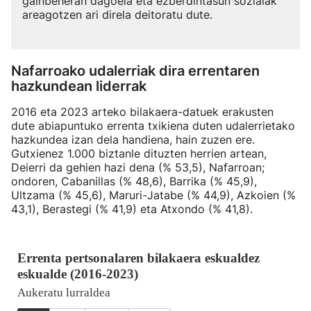
gainbeheran dagoela eta ezberdintasun sozialak
areagotzen ari direla deitoratu dute.
Nafarroako udalerriak dira errentaren
hazkundean liderrak
2016 eta 2023 arteko bilakaera-datuek erakusten
dute abiapuntuko errenta txikiena duten udalerrietako
hazkundea izan dela handiena, hain zuzen ere.
Gutxienez 1.000 biztanle dituzten herrien artean,
Deierri da gehien hazi dena (% 53,5), Nafarroan;
ondoren, Cabanillas (% 48,6), Barrika (% 45,9),
Ultzama (% 45,6), Maruri-Jatabe (% 44,9), Azkoien (%
43,1), Berastegi (% 41,9) eta Atxondo (% 41,8).