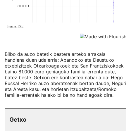
Bilbo da auzo batetik bestera arteko arrakala
handiena duen udalerria: Abandoko eta Deustuko
etxebizitzek Otxarkoagakoek eta San Frantziskokoek
baino 81.000 euro gehiagoko familia-errenta dute,
batez beste. Getxon ere kontrastea nabaria da: Hego
Euskal Herriko auzo aberatsenak bertan daude, Neguri
eta Areeta kasu, eta horietan Itzubaltzeta/Romoko
familia-errentak halako bi baino handiagoak dira.
Getxo