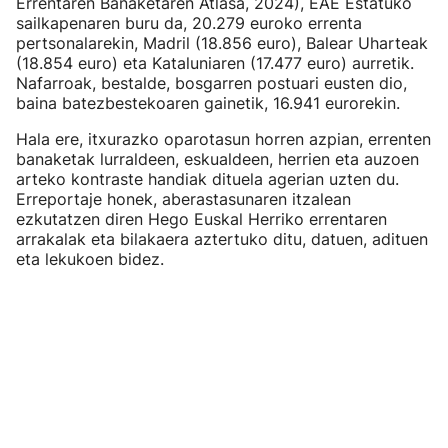
Errentaren Banaketaren Atlasa, 2024), EAE Estatuko
sailkapenaren buru da, 20.279 euroko errenta
pertsonalarekin, Madril (18.856 euro), Balear Uharteak
(18.854 euro) eta Kataluniaren (17.477 euro) aurretik.
Nafarroak, bestalde, bosgarren postuari eusten dio,
baina batezbestekoaren gainetik, 16.941 eurorekin.
Hala ere, itxurazko oparotasun horren azpian, errenten
banaketak lurraldeen, eskualdeen, herrien eta auzoen
arteko kontraste handiak dituela agerian uzten du.
Erreportaje honek, aberastasunaren itzalean
ezkutatzen diren Hego Euskal Herriko errentaren
arrakalak eta bilakaera aztertuko ditu, datuen, adituen
eta lekukoen bidez.