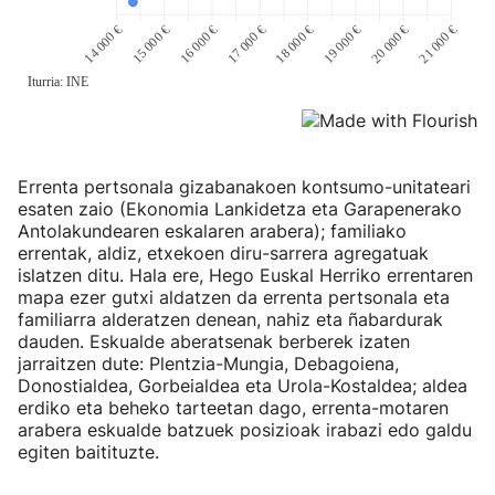
Errenta pertsonala gizabanakoen kontsumo-unitateari
esaten zaio (Ekonomia Lankidetza eta Garapenerako
Antolakundearen eskalaren arabera); familiako
errentak, aldiz, etxekoen diru-sarrera agregatuak
islatzen ditu. Hala ere, Hego Euskal Herriko errentaren
mapa ezer gutxi aldatzen da errenta pertsonala eta
familiarra alderatzen denean, nahiz eta ñabardurak
dauden. Eskualde aberatsenak berberek izaten
jarraitzen dute: Plentzia-Mungia, Debagoiena,
Donostialdea, Gorbeialdea eta Urola-Kostaldea; aldea
erdiko eta beheko tarteetan dago, errenta-motaren
arabera eskualde batzuek posizioak irabazi edo galdu
egiten baitituzte.