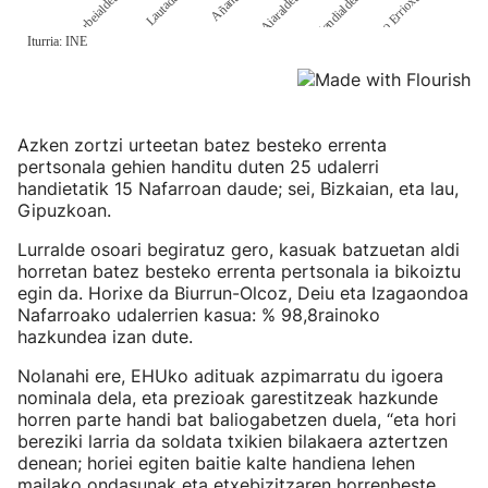
Azken zortzi urteetan batez besteko errenta
pertsonala gehien handitu duten 25 udalerri
handietatik 15 Nafarroan daude; sei, Bizkaian, eta lau,
Gipuzkoan.
Lurralde osoari begiratuz gero, kasuak batzuetan aldi
horretan batez besteko errenta pertsonala ia bikoiztu
egin da. Horixe da Biurrun-Olcoz, Deiu eta Izagaondoa
Nafarroako udalerrien kasua: % 98,8rainoko
hazkundea izan dute.
Nolanahi ere, EHUko adituak azpimarratu du igoera
nominala dela, eta prezioak garestitzeak hazkunde
horren parte handi bat baliogabetzen duela, “eta hori
bereziki larria da soldata txikien bilakaera aztertzen
denean; horiei egiten baitie kalte handiena lehen
mailako ondasunak eta etxebizitzaren horrenbeste