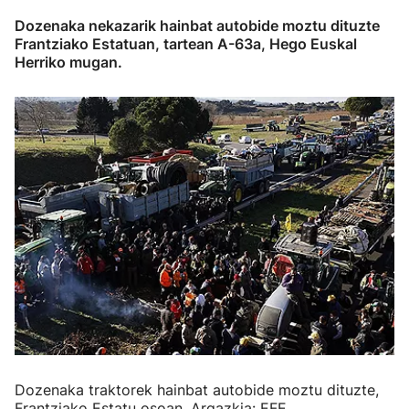
Dozenaka nekazarik hainbat autobide moztu dituzte
Frantziako Estatuan, tartean A-63a, Hego Euskal
Herriko mugan.
Dozenaka traktorek hainbat autobide moztu dituzte,
Frantziako Estatu osoan. Argazkia: EFE