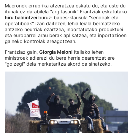
Macronek errubrika atzeratzea eskatu du, eta uste du
itunak ez darabilela "argitasunik" Frantziak eskatutako
hiru baldintzei
buruz: babes-klausula "sendoak eta
operatiboak" izan daitezen, lehia leiala bermatzeko
antzeko neurriak ezartzea, inportatutako produktuei
eta europarrei arau berak aplikatzea, eta inportazioen
gaineko kontrolak areagotzean.
Frantziaz gain,
Giorgia Meloni
Italiako lehen
ministroak adierazi du bere herrialdearentzat ere
"goizegi" dela merkataritza akordioa sinatzeko.