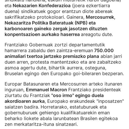
eta
Nekazarien Konfederazioa
(joera ezkertiarra
duena) sindikatuek gogor erantzun diote abereak
sakrifikatzeko protokoloari. Gainera,
Mercosurrek,
Nekazaritza Politika Bateratuak (NPB) eta
karbonoaren gaineko zergak jasotzen dituzten
konpentsazioen aurkako haserrea
areagotu dute.
Frantziako Gobernuak zortzi departamentutik
hamarrera zabaldu den zaintza-eremuan
750.000
animaliari txertoa jartzeko premiazko plana
abian jarri
duen arren, protesta mantentzeko eta are zabaltzeko
asmoa agertu dute, bihartik aurrera, osteguna,
Bruselan egingo den Europako goi-bileraren bezperan.
Europar Batasunaren eta Mercosurren arteko itunaren
inguruan,
Emmanuel Macron
Frantziako presidenteak
ziurtatu du Frantziak
"oso irmo" egingo duela
akordioaren aurka
, Europako erakundeak "inposatzen"
saiatzen badira. Horretarako, estatuburuek eta
gobernuburuek gehiengo kualifikatuarekin eman
beharko liokete abala larunbatean Brasilen egitekoa
zen merkataritza-ituna sinatzeari.