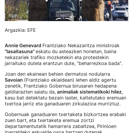
Argazkia: EFE
Annie Genevard
Frantziako Nekazaritza ministroak
"lasaitasuna"
eskatu du asteazken honetan, baina
nekazariek trafiko mozketekin eta protestekin
jarraituko dutela erantzun dute, "beharrezkoa bada".
Joan den ekainean behien dermatosi nodularra
Savoian
(Frantziako ekialdean) lehen aldiz agertu
zenetik, Frantziako Gobernua birusaren hedapena
geldiarazten saiatu da,
animaliak sistematikoki hilez
,
kasu bat detektatu bezain laster, kaltetutako eremuan
txertoa jarriz eta ganaduaren zirkulazioa murriztuz.
Gobernuak ganaduaren txertaketa bizkortzea erabaki
zuen bart, eta txertaketa eremua zortzi
departamentutatik hamarrera zabaltzea, Pirinioen
iparraldeko eskualde osoa hartzen dutenak.