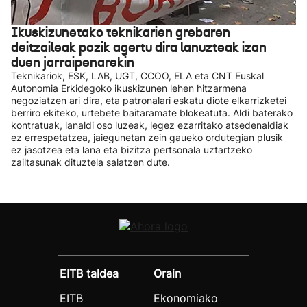
Ikuskizunetako teknikarien grebaren
deitzaileak pozik agertu dira lanuzteak izan
duen jarraipenarekin
Teknikariok, ESK, LAB, UGT, CCOO, ELA eta CNT Euskal
Autonomia Erkidegoko ikuskizunen lehen hitzarmena
negoziatzen ari dira, eta patronalari eskatu diote elkarrizketei
berriro ekiteko, urtebete baitaramate blokeatuta. Aldi baterako
kontratuak, lanaldi oso luzeak, legez ezarritako atsedenaldiak
ez errespetatzea, jaiegunetan zein gaueko ordutegian plusik
ez jasotzea eta lana eta bizitza pertsonala uztartzeko
zailtasunak dituztela salatzen dute.
EITB taldea
Orain
EITB
Ekonomiako