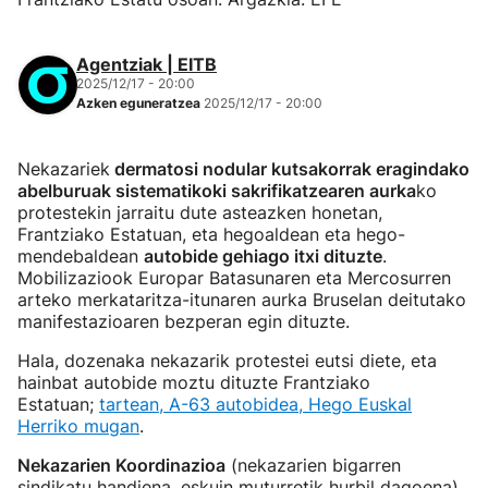
Agentziak | EITB
2025/12/17 - 20:00
Azken eguneratzea
2025/12/17 - 20:00
Nekazariek
dermatosi nodular kutsakorrak eragindako
abelburuak sistematikoki sakrifikatzearen aurka
ko
protestekin jarraitu dute asteazken honetan,
Frantziako Estatuan, eta hegoaldean eta hego-
mendebaldean
autobide gehiago itxi dituzte
.
Mobilizaziook Europar Batasunaren eta Mercosurren
arteko merkataritza-itunaren aurka Bruselan deitutako
manifestazioaren bezperan egin dituzte.
Hala, dozenaka nekazarik protestei eutsi diete, eta
hainbat autobide moztu dituzte Frantziako
Estatuan;
tartean, A-63 autobidea, Hego Euskal
Herriko mugan
.
Nekazarien Koordinazioa
(nekazarien bigarren
sindikatu handiena, eskuin muturretik hurbil dagoena)