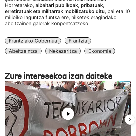
Horretarako,
albaitari publikoak, pribatuak,
erretiratuak eta militarrak mobilizatuko ditu
, bai eta 10
milioiko laguntza funtsa ere, hilketek eragindako
abeltzainen galerak konpentsatzeko.
Frantziako Gobernua
Frantzia
Abeltzaintza
Nekazaritza
Ekonomia
Zure interesekoa izan daiteke