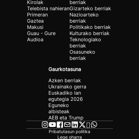
Kirolak
berriak
Telebista nahieran
Gizarteko berriak
Primeran
Nazioarteko
Gaztea
berriak
Makusi
Politikako berriak
Guau - Gure
Kulturako berriak
Audioa
Teknologiako
berriak
Osasuneko
berriak
Gaurkotasuna
Azken berriak
Ukrainako gerra
Euskadiko lan
egutegia 2026
Eguneko
albisteak
AEB eta Trump
Pribatutasun politika
Lege oharra