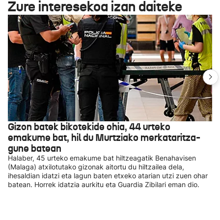
Zure interesekoa izan daiteke
Gizon batek bikotekide ohia, 44 urteko
emakume bat, hil du Murtziako merkataritza-
gune batean
Halaber, 45 urteko emakume bat hiltzeagatik Benahavisen
(Malaga) atxilotutako gizonak aitortu du hiltzailea dela,
ihesaldian idatzi eta lagun baten etxeko atarian utzi zuen ohar
batean. Horrek idatzia aurkitu eta Guardia Zibilari eman dio.