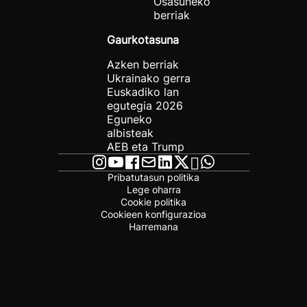
Osasuneko
berriak
Gaurkotasuna
Azken berriak
Ukrainako gerra
Euskadiko lan
egutegia 2026
Eguneko
albisteak
AEB eta Trump
Pribatutasun politika
Lege oharra
Cookie politika
Cookieen konfigurazioa
Harremana