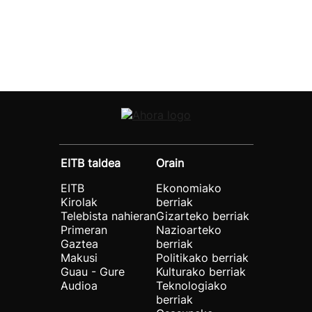
EITB taldea
Orain
EITB
Ekonomiako
Kirolak
berriak
Telebista nahieran
Gizarteko berriak
Primeran
Nazioarteko
Gaztea
berriak
Makusi
Politikako berriak
Guau - Gure
Kulturako berriak
Audioa
Teknologiako
berriak