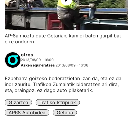
AP-8a moztu dute Getarian, kamioi baten gurpil bat
erre ondoren
otros
2013/08/09 - 16:00
Azken eguneratzea
2013/08/09 - 16:08
Ezbeharra goizeko bederatzietan izan da, eta ez da
inor zauritu. Trafikoa Zumaiatik bideratzen ari dira,
eta, oraingoz, ez dago auto pilaketarik.
Gizartea
Trafiko Istripuak
AP68 Autobidea
Getaria