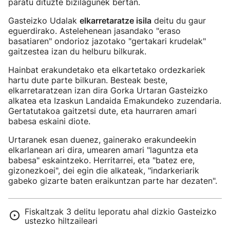
paratu dituzte bizilagunek bertan.
Gasteizko Udalak
elkarretaratze isila
deitu du gaur
eguerdirako. Astelehenean jasandako "eraso
basatiaren" ondorioz jazotako "gertakari krudelak"
gaitzestea izan du helburu bilkurak.
Hainbat erakundetako eta elkartetako ordezkariek
hartu dute parte bilkuran. Besteak beste,
elkarretaratzean izan dira Gorka Urtaran Gasteizko
alkatea eta Izaskun Landaida Emakundeko zuzendaria.
Gertatutakoa gaitzetsi dute, eta haurraren amari
babesa eskaini diote.
Urtaranek esan duenez, gainerako erakundeekin
elkarlanean ari dira, umearen amari "laguntza eta
babesa" eskaintzeko. Herritarrei, eta "batez ere,
gizonezkoei", dei egin die alkateak, "indarkeriarik
gabeko gizarte baten eraikuntzan parte har dezaten".
Fiskaltzak 3 delitu leporatu ahal dizkio Gasteizko
ustezko hiltzaileari