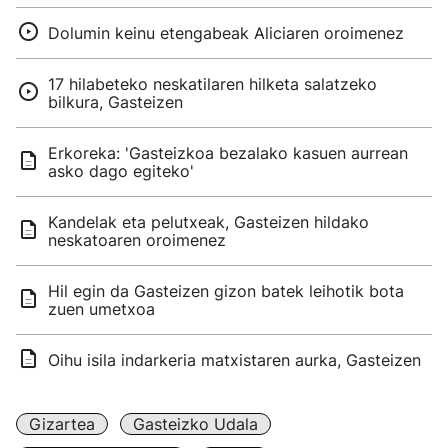
Dolumin keinu etengabeak Aliciaren oroimenez
17 hilabeteko neskatilaren hilketa salatzeko
bilkura, Gasteizen
Erkoreka: 'Gasteizkoa bezalako kasuen aurrean
asko dago egiteko'
Kandelak eta pelutxeak, Gasteizen hildako
neskatoaren oroimenez
Hil egin da Gasteizen gizon batek leihotik bota
zuen umetxoa
Oihu isila indarkeria matxistaren aurka, Gasteizen
Gizartea
Gasteizko Udala