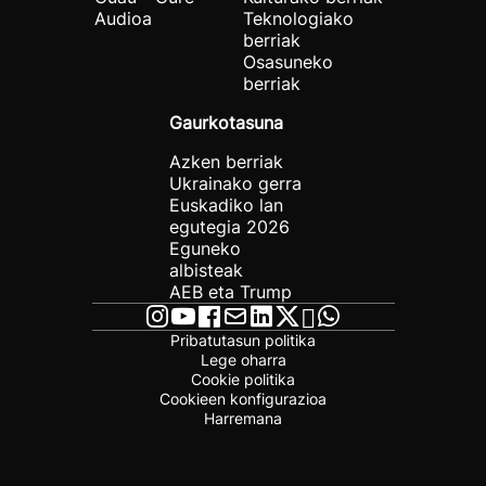
Audioa
Teknologiako
berriak
Osasuneko
berriak
Gaurkotasuna
Azken berriak
Ukrainako gerra
Euskadiko lan
egutegia 2026
Eguneko
albisteak
AEB eta Trump
Pribatutasun politika
Lege oharra
Cookie politika
Cookieen konfigurazioa
Harremana