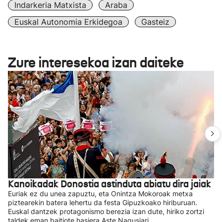
Indarkeria Matxista
Araba
Euskal Autonomia Erkidegoa
Gasteiz
Zure interesekoa izan daiteke
Kanoikadak Donostia astinduta abiatu dira jaiak
Euriak ez du unea zapuztu, eta Onintza Mokoroak metxa
piztearekin batera lehertu da festa Gipuzkoako hiriburuan.
Euskal dantzek protagonismo berezia izan dute, hiriko zortzi
taldek eman baitiote hasiera Aste Nagusiari.