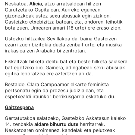
Neskatoa,
Alicia
, atzo arratsaldean hil zen
Gurutzetako Ospitalean. Aurreko egunean,
gizonezkoak ustez sexu abusuak egin zizkion,
Gasteizko etxebizitza batean, eta, ondoren, leihotik
bota zuen. Umearen amari (18 urte) ere eraso zion.
Ustezko hiltzailea Sevillakoa da, baina Gasteizen
ezarri zuen bizitokia duela zenbait urte, eta musika
irakaslea zen Arabako bi zentrotan.
Fiskaltzak hilketa delitu bat eta beste hilketa saiakera
bat egotziko dio. Gainera, adingabeari sexu abusuak
egitea leporatzea ere aztertzen ari da.
Bestalde, Clara Campoamor elkarte feminista
pertsonatu egin da prozesu judizialean, eta
espetxealdi iraunkor berrikusgarria eskatuko du.
Gaitzespena
Gertatutakoa salatzeko, Gasteizko Askatasun kaleko
14. zenbakia
aldare bihurtu dute
herritarrek.
Neskatoaren oroimenez, kandelak eta pelutxeak