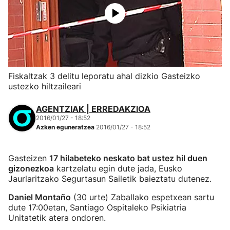
Fiskaltzak 3 delitu leporatu ahal dizkio Gasteizko
ustezko hiltzaileari
AGENTZIAK | ERREDAKZIOA
2016/01/27 - 18:52
Azken eguneratzea
2016/01/27 - 18:52
Gasteizen
17 hilabeteko neskato bat ustez hil duen
gizonezkoa
kartzelatu egin dute jada, Eusko
Jaurlaritzako Segurtasun Sailetik baieztatu dutenez.
Daniel Montaño
(30 urte) Zaballako espetxean sartu
dute 17:00etan, Santiago Ospitaleko Psikiatria
Unitatetik atera ondoren.