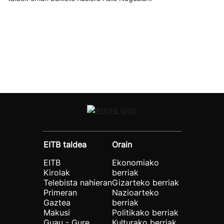
EITB taldea
Orain
EITB
Ekonomiako
Kirolak
berriak
Telebista nahieran
Gizarteko berriak
Primeran
Nazioarteko
Gaztea
berriak
Makusi
Politikako berriak
Guau - Gure
Kulturako berriak