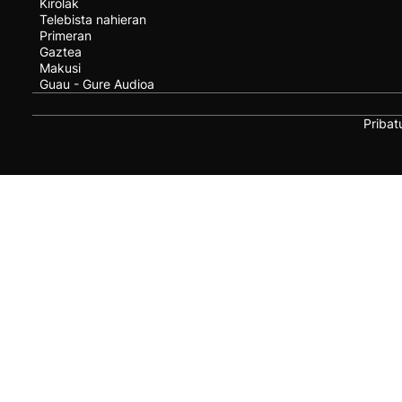
Kirolak
Telebista nahieran
Primeran
Gaztea
Makusi
Guau - Gure Audioa
Pribat