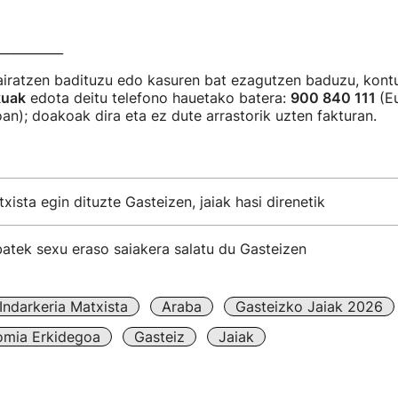
___________
pairatzen badituzu edo kasuren bat ezagutzen baduzu, kont
kuak
edota deitu telefono hauetako batera:
900 840 111
(E
an); doakoak dira eta ez dute arrastorik uzten fakturan.
xista egin dituzte Gasteizen, jaiak hasi direnetik
tek sexu eraso saiakera salatu du Gasteizen
Indarkeria Matxista
Araba
Gasteizko Jaiak 2026
omia Erkidegoa
Gasteiz
Jaiak