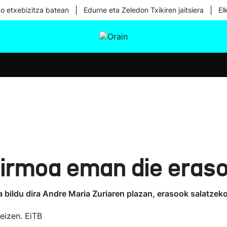
|
|
ko etxebizitza batean
Edurne eta Zeledon Txikiren jaitsiera
El
tura
Ikusmiran
Egural
Osasuna
Teknologia
 irmoa eman die eraso
bildu dira Andre Maria Zuriaren plazan, erasook salatzeko