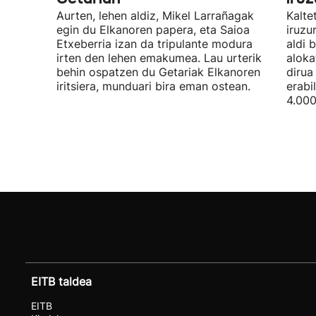
Aurten, lehen aldiz, Mikel Larrañagak
Kalte
egin du Elkanoren papera, eta Saioa
iruzu
Etxeberria izan da tripulante modura
aldi 
irten den lehen emakumea. Lau urterik
aloka
behin ospatzen du Getariak Elkanoren
dirua
iritsiera, munduari bira eman ostean.
erabi
4.000
EITB taldea
EITB