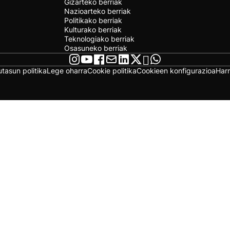
Gizarteko berriak
Nazioarteko berriak
Politikako berriak
Kulturako berriak
Teknologiako berriak
Osasuneko berriak
utasun politika
Lege oharra
Cookie politika
Cookieen konfigurazioa
Har