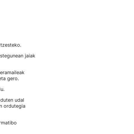
tzesteko.
stegunean jaiak
zeramaileak
eta gero.
u.
 duten udal
n ordutegia
ormatibo