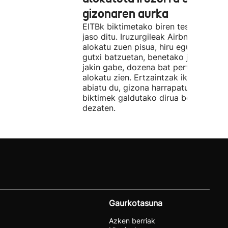
gizonaren aurka
EITBk biktimetako biren testigantzak
jaso ditu. Iruzurgileak Airbnb bidez
alokatu zuen pisua, hiru egunez. Ordu
gutxi batzuetan, benetako jabeak eze
jakin gabe, dozena bat pertsonari
alokatu zien. Ertzaintzak ikerketa
abiatu du, gizona harrapatu eta
biktimek galdutako dirua berreskura
dezaten.
Gaurkotasuna
Azken berriak