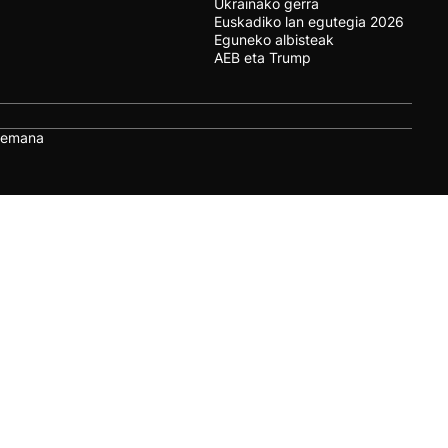
Ukrainako gerra
Euskadiko lan egutegia 2026
Eguneko albisteak
AEB eta Trump
remana