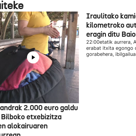
aiteke
Iraulitako kami
kilometroko aut
eragin ditu Bai
22:00etatik aurrera, 
erabat itxita egongo 
gorabehera, ibilgailua
jandrak 2.000 euro galdu
 Bilboko etxebizitza
en alokairuaren
zurrean