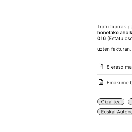
________________
Tratu txarrak 
honetako ahol
016
(Estatu oso
uzten fakturan.
8 eraso mat
Emakume ba
Gizartea
Euskal Auton