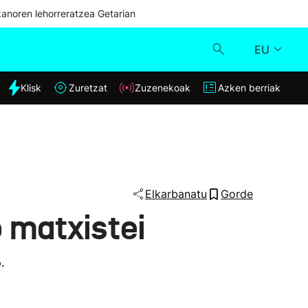
kanoren lehorreratzea Getarian
EU
dia
Klisk
Zuretzat
Zuzenekoak
Azken berriak
Klisk
Zuzenekoak
Zuretzat
Elkarbanatu
Gorde
 matxistei
Azken berriak
.