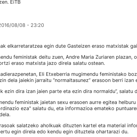
zen. EiTB
2016/08/08 - 23:20
k elkarretaratzea egin dute Gasteizen eraso matxistak gai
ndu feministak deitu zuen, Andre Maria Zuriaren plazan, o
ortzi eraso matxista jazo direla salatu ostean.
adierazpenetan, Eli Etxeberria mugimendu feministako bo
in dela jaiekin jarraitu “normaltasunez” erasoon berri izan 
 ezin dira izan jaien parte eta ezin dira normaldu”, salatu d
endu feministak jaietan sexu erasoen aurre egitea helburu
rdinazio eza" salatu du, eta informazioa emateko puntuare
dela.
rasoak salatzeko aholkuak dituzten kartel eta material inf
rtu egin direla edo kendu egin dituztela ohartarazi du.