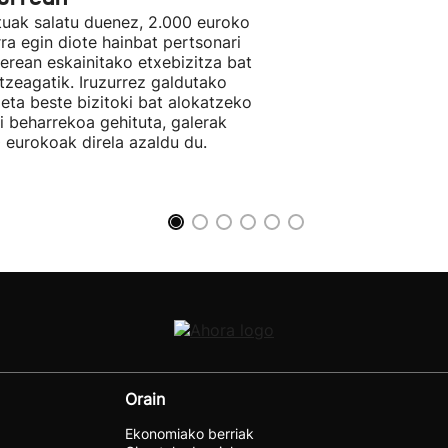
tuak salatu duenez, 2.000 euroko
rra egin diote hainbat pertsonari
berean eskainitako etxebizitza bat
tzeagatik. Iruzurrez galdutako
 eta beste bizitoki bat alokatzeko
li beharrekoa gehituta, galerak
 eurokoak direla azaldu du.
Orain
Ekonomiako berriak