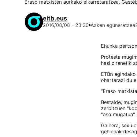
Eraso matxisten aurkako elkarretaratzea, Gastei
eitb.eus
2016/08/08 - 23:20
Azken eguneratzea
Ehunka pertsona
Protesta mugime
hasi zirenetik z
ETBn egindako 
ohartarazi du ez
“Eraso matxistak
Bestalde, mugim
zerbitzuen "koo
"oso mugatua" 
Gainera, sexu e
gehienak desage