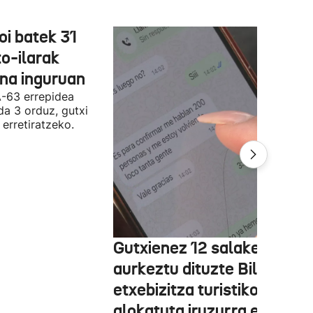
oi batek 31
o-ilarak
ona inguruan
A-63 errepidea
da 3 orduz, gutxi
 erretiratzeko.
Gutxienez 12 salaketa
aurkeztu dituzte Bilbon
etxebizitza turistiko bat
alokatuta iruzurra egin zue