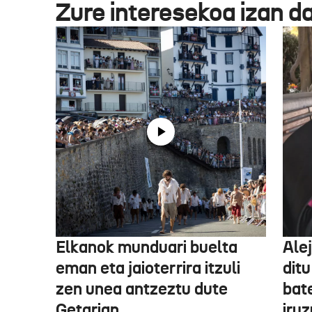
Zure interesekoa izan d
Elkanok munduari buelta
Ale
eman eta jaioterrira itzuli
ditu
zen unea antzeztu dute
bat
Getarian
iru