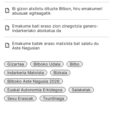
Bi gizon atxilotu dituzte Bilbon, hiru emakumeri
abusuak egiteagatik
Emakume bati eraso zion zinegotzia genero-
indarkeriako abokatua da
Emakume batek eraso matxista bat salatu du
Aste Nagusian
Gizartea
Bilboko Udala
Bilbo
Indarkeria Matxista
Bizkaia
Bilboko Aste Nagusia 2026
Euskal Autonomia Erkidegoa
Salaketak
Sexu Erasoak
Txurdinaga