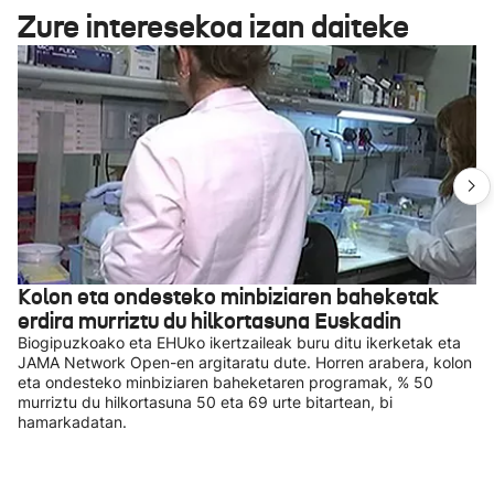
Zure interesekoa izan daiteke
Kolon eta ondesteko minbiziaren baheketak
erdira murriztu du hilkortasuna Euskadin
Biogipuzkoako eta EHUko ikertzaileak buru ditu ikerketak eta
JAMA Network Open-en argitaratu dute. Horren arabera, kolon
eta ondesteko minbiziaren baheketaren programak, % 50
murriztu du hilkortasuna 50 eta 69 urte bitartean, bi
hamarkadatan.