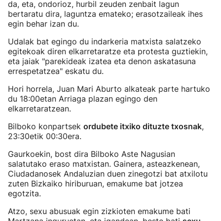
da, eta, ondorioz, hurbil zeuden zenbait lagun
bertaratu dira, laguntza emateko; erasotzaileak ihes
egin behar izan du.
Udalak bat egingo du indarkeria matxista salatzeko
egitekoak diren elkarretaratze eta protesta guztiekin,
eta jaiak "parekideak izatea eta denon askatasuna
errespetatzea" eskatu du.
Hori horrela, Juan Mari Aburto alkateak parte hartuko
du 18:00etan Arriaga plazan egingo den
elkarretaratzean.
Bilboko konpartsek
ordubete itxiko dituzte txosnak
,
23:30etik 00:30era.
Gaurkoekin, bost dira Bilboko Aste Nagusian
salatutako eraso matxistan. Gainera, asteazkenean,
Ciudadanosek Andaluzian duen zinegotzi bat atxilotu
zuten Bizkaiko hiriburuan, emakume bat jotzea
egotzita.
Atzo, sexu abusuak egin zizkioten emakume bati