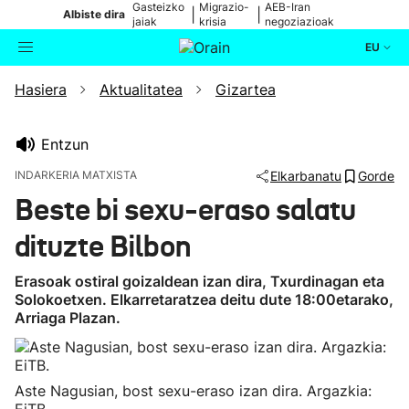
Gasteizko
Migrazio-
AEB-Iran
|
|
Albiste dira
jaiak
krisia
negoziazioak
EU
Hasiera
Aktualitatea
Gizartea
Aktualitatea
Bilatzailea
Politika
Entzun
INDARKERIA MATXISTA
Elkarbanatu
Gorde
Kultura
Beste bi sexu-eraso salatu
dituzte Bilbon
Ikusmiran
Erasoak ostiral goizaldean izan dira, Txurdinagan eta
Eguraldia
Solokoetxen. Elkarretaratzea deitu dute 18:00etarako,
Arriaga Plazan.
Aste Nagusian, bost sexu-eraso izan dira. Argazkia: