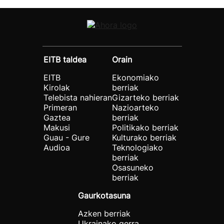
EITB taldea
Orain
EITB
Ekonomiako
Kirolak
berriak
Telebista nahieran
Gizarteko berriak
Primeran
Nazioarteko
Gaztea
berriak
Makusi
Politikako berriak
Guau - Gure
Kulturako berriak
Audioa
Teknologiako
berriak
Osasuneko
berriak
Gaurkotasuna
Azken berriak
Ukrainako gerra