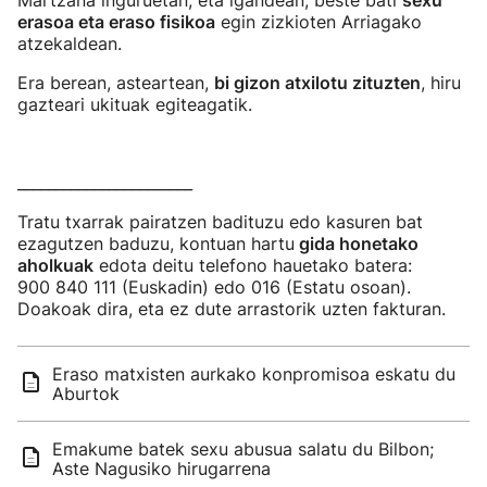
Martzana inguruetan, eta igandean, beste bati
sexu
erasoa eta eraso fisikoa
egin zizkioten Arriagako
atzekaldean.
Era berean, asteartean,
bi gizon atxilotu zituzten
, hiru
gazteari ukituak egiteagatik.
_______________________
Tratu txarrak pairatzen badituzu edo kasuren bat
ezagutzen baduzu, kontuan hartu
gida honetako
aholkuak
edota deitu telefono hauetako batera:
900 840 111 (Euskadin) edo 016 (Estatu osoan).
Doakoak dira, eta ez dute arrastorik uzten fakturan.
Eraso matxisten aurkako konpromisoa eskatu du
Aburtok
Emakume batek sexu abusua salatu du Bilbon;
Aste Nagusiko hirugarrena