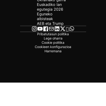
Euskadiko lan
egutegia 2026
Eguneko
albisteak
AEB eta Trump
Pribatutasun politika
Lege oharra
Cookie politika
Cookieen konfigurazioa
Harremana