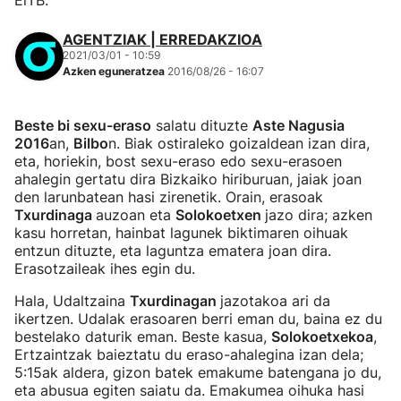
EiTB.
AGENTZIAK | ERREDAKZIOA
2021/03/01 - 10:59
Azken eguneratzea
2016/08/26 - 16:07
Beste bi sexu-eraso
salatu dituzte
Aste Nagusia
2016
an,
Bilbo
n. Biak ostiraleko goizaldean izan dira,
eta, horiekin, bost sexu-eraso edo sexu-erasoen
ahalegin gertatu dira Bizkaiko hiriburuan, jaiak joan
den larunbatean hasi zirenetik. Orain, erasoak
Txurdinaga
auzoan eta
Solokoetxen
jazo dira; azken
kasu horretan, hainbat lagunek biktimaren oihuak
entzun dituzte, eta laguntza ematera joan dira.
Erasotzaileak ihes egin du.
Hala, Udaltzaina
Txurdinagan
jazotakoa ari da
ikertzen. Udalak erasoaren berri eman du, baina ez du
bestelako daturik eman. Beste kasua,
Solokoetxekoa
,
Ertzaintzak baieztatu du eraso-ahalegina izan dela;
5:15ak aldera, gizon batek emakume batengana jo du,
eta abusua egiten saiatu da. Emakumea oihuka hasi