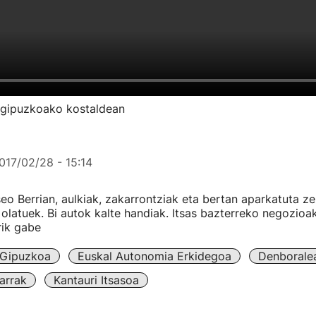
e gipuzkoako kostaldean
017/02/28 - 15:14
o Berrian, aulkiak, zakarrontziak eta bertan aparkatuta z
 olatuek. Bi autok kalte handiak. Itsas bazterreko negozioa
rik gabe
Gipuzkoa
Euskal Autonomia Erkidegoa
Denborale
arrak
Kantauri Itsasoa