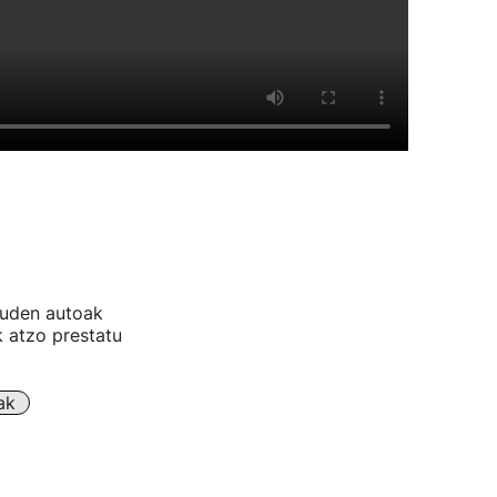
euden autoak
k atzo prestatu
ak