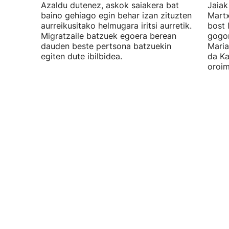
Azaldu dutenez, askok saiakera bat
Jaiak
baino gehiago egin behar izan zituzten
Martx
aurreikusitako helmugara iritsi aurretik.
bost 
Migratzaile batzuek egoera berean
gogor
dauden beste pertsona batzuekin
Maria
egiten dute ibilbidea.
da Ka
oroim