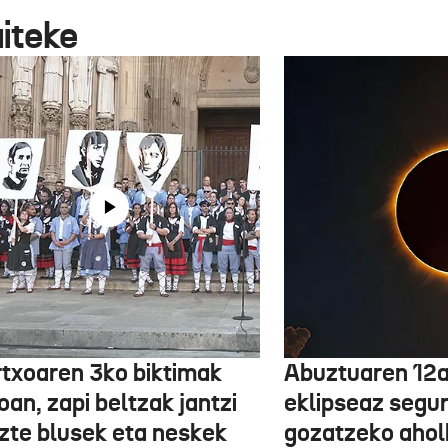
aiteke
txoaren 3ko biktimak
Abuztuaren 12a
an, zapi beltzak jantzi
eklipseaz segu
uzte blusek eta neskek
gozatzeko aho