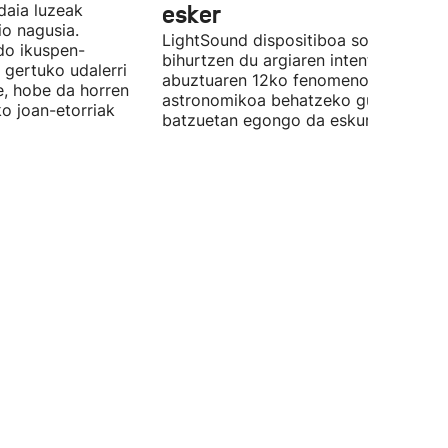
daia luzeak
esker
o nagusia.
LightSound dispositiboa soinu
edo ikuspen-
bihurtzen du argiaren intentsitatea, e
 gertuko udalerri
abuztuaren 12ko fenomeno
e, hobe da horren
astronomikoa behatzeko gune
ko joan-etorriak
batzuetan egongo da eskuragarri.