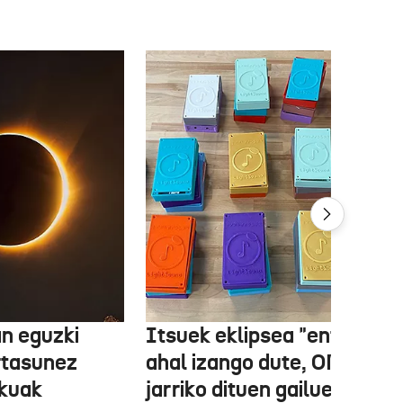
n eguzki
Itsuek eklipsea "entzun"
rtasunez
ahal izango dute, ONCEk
lkuak
jarriko dituen gailue batzue