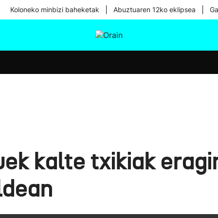
|
|
Koloneko minbizi baheketak
Abuztuaren 12ko eklipsea
Ga
tura
Ikusmiran
Egural
Osasuna
Teknologia
ek kalte txikiak eragi
ldean