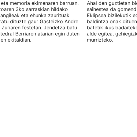
 eta memoria ekimenaren barruan,
Ahal den guztietan bi
oaren 3ko sarraskian hildako
saihestea da gomendi
langileak eta ehunka zaurituak
Eklipsea bizilekutik 
atu dituzte gaur Gasteizko Andre
baldintza onak dituen
 Zuriaren festetan. Jendetza batu
batetik ikus badaitek
tedral Berriaren atarian egin duten
alde egitea, gehiegiz
en ekitaldian.
murrizteko.