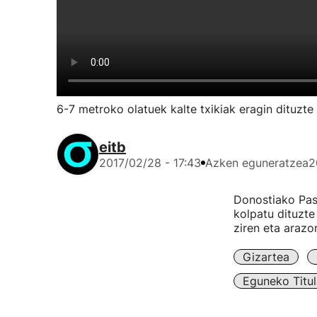
6-7 metroko olatuek kalte txikiak eragin dituzt
eitb
2017/02/28 - 17:43
Azken eguneratzea
2
Donostiako Pase
kolpatu dituzte
ziren eta arazo
Gizartea
Eguneko Titul