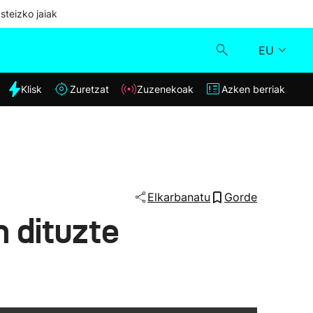
steizko jaiak
EU
dia
Klisk
Zuretzat
Zuzenekoak
Azken berriak
Klisk
Zuzenekoak
Zuretzat
Elkarbanatu
Gorde
n dituzte
Azken berriak