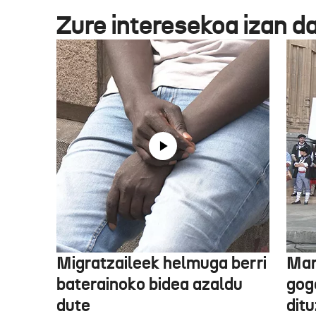
Zure interesekoa izan d
Migratzaileek helmuga berri
Mar
baterainoko bidea azaldu
gogo
dute
dit