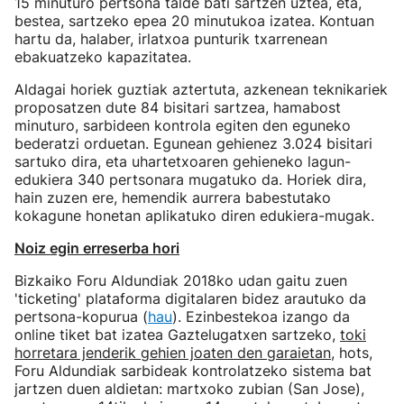
15 minuturo pertsona talde bati sartzen uztea, eta,
bestea, sartzeko epea 20 minutukoa izatea. Kontuan
hartu da, halaber, irlatxoa punturik txarrenean
ebakuatzeko kapazitatea.
Aldagai horiek guztiak aztertuta, azkenean teknikariek
proposatzen dute 84 bisitari sartzea, hamabost
minuturo, sarbideen kontrola egiten den eguneko
bederatzi orduetan. Egunean gehienez 3.024 bisitari
sartuko dira, eta uhartetxoaren gehieneko lagun-
edukiera 340 pertsonara mugatuko da. Horiek dira,
hain zuzen ere, hemendik aurrera babestutako
kokagune honetan aplikatuko diren edukiera-mugak.
Noiz egin erreserba hori
Bizkaiko Foru Aldundiak 2018ko udan gaitu zuen
'ticketing' plataforma digitalaren bidez arautuko da
pertsona-kopurua (
hau
). Ezinbestekoa izango da
online tiket bat izatea Gaztelugatxen sartzeko,
toki
horretara jenderik gehien joaten den garaietan
, hots,
Foru Aldundiak sarbideak kontrolatzeko sistema bat
jartzen duen aldietan: martxoko zubian (San Jose),