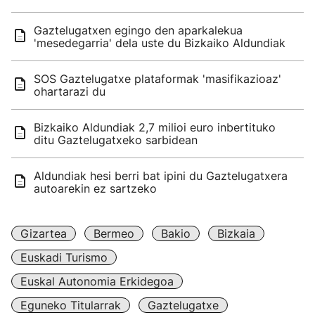
Gaztelugatxen egingo den aparkalekua
'mesedegarria' dela uste du Bizkaiko Aldundiak
SOS Gaztelugatxe plataformak 'masifikazioaz'
ohartarazi du
Bizkaiko Aldundiak 2,7 milioi euro inbertituko
ditu Gaztelugatxeko sarbidean
Aldundiak hesi berri bat ipini du Gaztelugatxera
autoarekin ez sartzeko
Gizartea
Bermeo
Bakio
Bizkaia
Euskadi Turismo
Euskal Autonomia Erkidegoa
Eguneko Titularrak
Gaztelugatxe