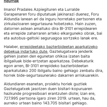
neurriak
Imanol Pradales Azpiegituren eta Lurralde
Garapenaren foru diputatuak jakinarazi duenez, Foru
Aldundia lanean ari da inguru horretako pertsonen eta
zirkulazioaren segurtasuna hobetzeko. Hain zuzen,
datorren astean amaituko dira BI-3101 errepidearen
eta errepide zaharraren arteko elkarguneko obrak, bai
eta autobus-geltoki seguruagoa sortzeko lanak ere.
Halaber,
errepideetako bazterbideetan aparkatzeko
debekua indartuko dute
, Gaztelugatxera jenderik
gehien joaten den egunetan ohikoa izaten baita
ibilgailuak bide-ertzetan aparkatzea. Debekaturik
egon arren, BI-3101 errepideko bazterbideetan
aparkatutako 200 ibilgailu baino gehiago zenbatu dira,
horrek bide-segurtasunerako dakarren arriskuarekin.
Aldundiaren esanetan, proiektu horiek guztiek
Gaztelugatxek jasotzen duen bisitari-kopuruaren
hazkunde progresiboari erantzuten diote; izan ere,
727.995 pertsona igaro ziren 2019. urtean, hau da,
aurreko urtean baino 143.705 bisitari gehiago.