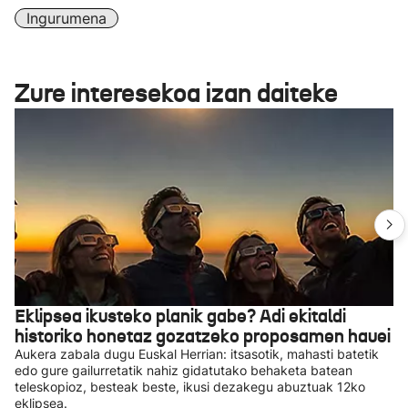
Ingurumena
Zure interesekoa izan daiteke
Eklipsea ikusteko planik gabe? Adi ekitaldi
historiko honetaz gozatzeko proposamen hauei
Aukera zabala dugu Euskal Herrian: itsasotik, mahasti batetik
edo gure gailurretatik nahiz gidatutako behaketa batean
teleskopioz, besteak beste, ikusi dezakegu abuztuak 12ko
eklipsea.