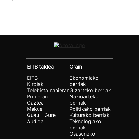
EITB taldea
Orain
EITB
Ekonomiako
Kirolak
berriak
Telebista nahieran
Gizarteko berriak
Primeran
Nazioarteko
Gaztea
berriak
Makusi
Politikako berriak
Guau - Gure
Kulturako berriak
Audioa
Teknologiako
berriak
Osasuneko