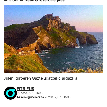
da aldez aurretik erreserba egitea.
Julen Iturberen Gaztelugatxeko argazkia.
EiTB.EUS
2020/02/07 - 15:42
Azken eguneratzea
2020/02/07 - 15:42