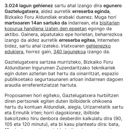
3.024 lagun gehienez
sartu ahal izango dira
egunero
Gaztelugatxera
, aldez aurretik
erreserba eginda
,
Bizkaiko Foru Aldundiak erabaki duenez. Muga hori
martxoaren 14an sartuko da
indarrean, eta
bisitarien
kopurua handiena izaten den epeetan
egongo da
aktibo. Gainera, aipatutako epe horietan, beharrezkoa
izango da aldez aurretik
erreserba egitea
, Interneten
bidez, sartu ahal izateko. Irlatxoaren
gehienezko
edukiera
, horrez gain,
340 lagunekoa
izango da.
Gaztelugatxera sartzea murrizteko, Bizkaiko Foru
Aldundiaren Ingurumen Zuzendaritzako teknikariek
egin duten azterlan bat hartu da oinarritzat, espazio
publikoetako segurtasunaren arloan indarrean dagoen
araudia erreferentziatzat hartuta.
Proposamen hori egiteko, Gaztelugatxera hurbiltzen
diren pertsonek egiten duten ibilbiderik ohikoena
hartu du kontuan Aldundiak, alegia, Urizarretatik sartu
eta Ermutik irten; horri dagokionez, ibilbide
bakoitzeko hiru denbora desberdin kalkulatu dira (90,
105 eta 120 minutu), eta bi kasu planteatu dira: bata,