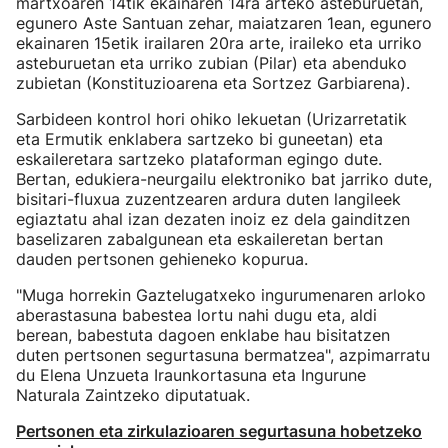
martxoaren 14tik ekainaren 14ra arteko asteburuetan,
egunero Aste Santuan zehar, maiatzaren 1ean, egunero
ekainaren 15etik irailaren 20ra arte, iraileko eta urriko
asteburuetan eta urriko zubian (Pilar) eta abenduko
zubietan (Konstituzioarena eta Sortzez Garbiarena).
Sarbideen kontrol hori ohiko lekuetan (Urizarretatik
eta Ermutik enklabera sartzeko bi guneetan) eta
eskaileretara sartzeko plataforman egingo dute.
Bertan, edukiera-neurgailu elektroniko bat jarriko dute,
bisitari-fluxua zuzentzearen ardura duten langileek
egiaztatu ahal izan dezaten inoiz ez dela gainditzen
baselizaren zabalgunean eta eskaileretan bertan
dauden pertsonen gehieneko kopurua.
"Muga horrekin Gaztelugatxeko ingurumenaren arloko
aberastasuna babestea lortu nahi dugu eta, aldi
berean, babestuta dagoen enklabe hau bisitatzen
duten pertsonen segurtasuna bermatzea", azpimarratu
du Elena Unzueta Iraunkortasuna eta Ingurune
Naturala Zaintzeko diputatuak.
Pertsonen eta zirkulazioaren segurtasuna hobetzeko