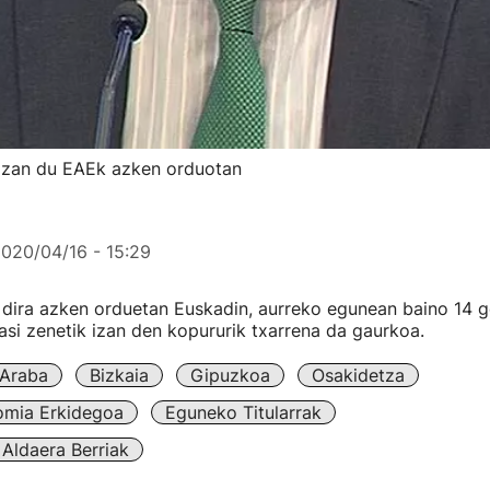
 izan du EAEk azken orduotan
020/04/16 - 15:29
 dira azken orduetan Euskadin, aurreko egunean baino 14 g
asi zenetik izan den kopururik txarrena da gaurkoa.
Araba
Bizkaia
Gipuzkoa
Osakidetza
omia Erkidegoa
Eguneko Titularrak
Aldaera Berriak