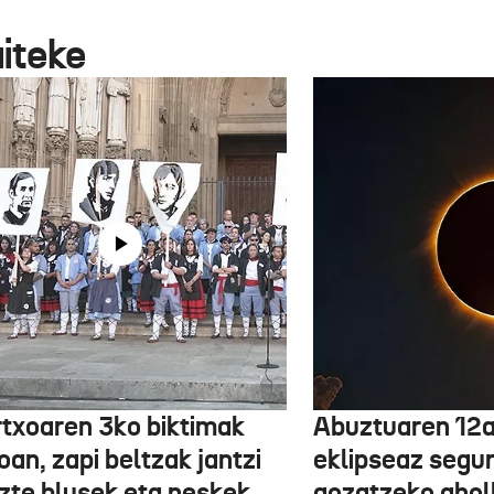
aiteke
txoaren 3ko biktimak
Abuztuaren 12a
an, zapi beltzak jantzi
eklipseaz segu
uzte blusek eta neskek
gozatzeko aho