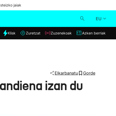
steizko jaiak
EU
dia
Klisk
Zuretzat
Zuzenekoak
Azken berriak
Klisk
Zuzenekoak
Zuretzat
Elkarbanatu
Gorde
andiena izan du
Azken berriak