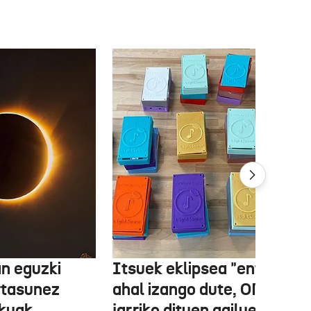
n eguzki
Itsuek eklipsea "entzun"
rtasunez
ahal izango dute, ONCEk
lkuak
jarriko dituen gailue batzue