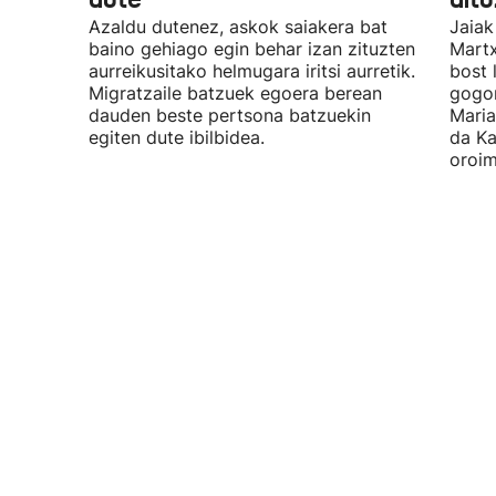
Azaldu dutenez, askok saiakera bat
Jaiak
baino gehiago egin behar izan zituzten
Martx
aurreikusitako helmugara iritsi aurretik.
bost 
Migratzaile batzuek egoera berean
gogor
dauden beste pertsona batzuekin
Maria
egiten dute ibilbidea.
da Ka
oroim