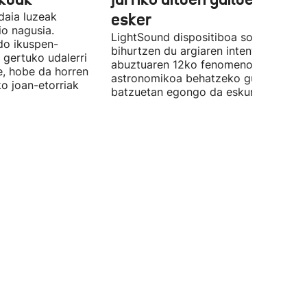
daia luzeak
esker
o nagusia.
LightSound dispositiboa soinu
edo ikuspen-
bihurtzen du argiaren intentsitatea, e
 gertuko udalerri
abuztuaren 12ko fenomeno
e, hobe da horren
astronomikoa behatzeko gune
ko joan-etorriak
batzuetan egongo da eskuragarri.