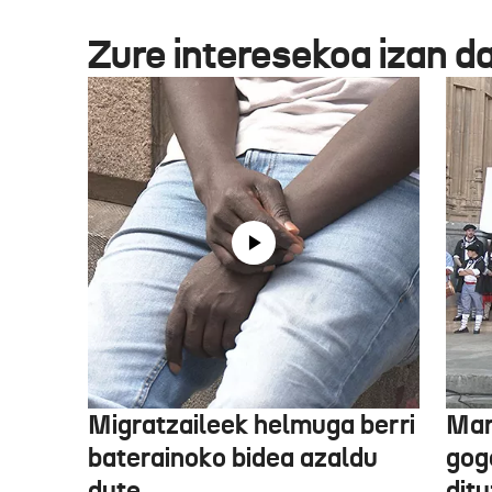
Zure interesekoa izan d
Migratzaileek helmuga berri
Mar
baterainoko bidea azaldu
gogo
dute
dit