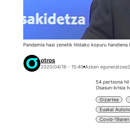
Pandemia hasi zenetik hildako kopuru handiena
otros
2020/04/16 - 15:40
Azken eguneratzea
2
54 pertsona hil
Osasun-krisia h
Gizartea
Euskal Auton
Covid-19aren 