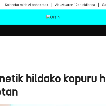
|
|
Koloneko minbizi baheketak
Abuztuaren 12ko eklipsea
Ga
tura
Ikusmiran
Egural
Osasuna
Teknologia
etik hildako kopuru h
otan