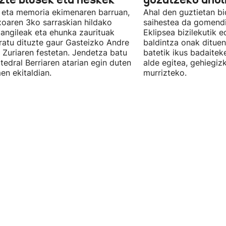
 eta memoria ekimenaren barruan,
Ahal den guztietan bi
oaren 3ko sarraskian hildako
saihestea da gomendi
langileak eta ehunka zaurituak
Eklipsea bizilekutik 
atu dituzte gaur Gasteizko Andre
baldintza onak dituen
 Zuriaren festetan. Jendetza batu
batetik ikus badaitek
tedral Berriaren atarian egin duten
alde egitea, gehiegiz
en ekitaldian.
murrizteko.