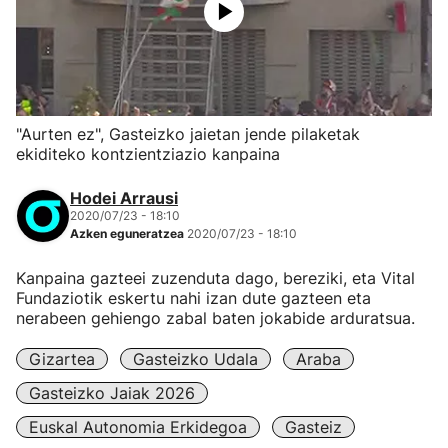
"Aurten ez", Gasteizko jaietan jende pilaketak
ekiditeko kontzientziazio kanpaina
Hodei Arrausi
2020/07/23 - 18:10
Azken eguneratzea
2020/07/23 - 18:10
Kanpaina gazteei zuzenduta dago, bereziki, eta Vital
Fundaziotik eskertu nahi izan dute gazteen eta
nerabeen gehiengo zabal baten jokabide arduratsua.
Gizartea
Gasteizko Udala
Araba
Gasteizko Jaiak 2026
Euskal Autonomia Erkidegoa
Gasteiz