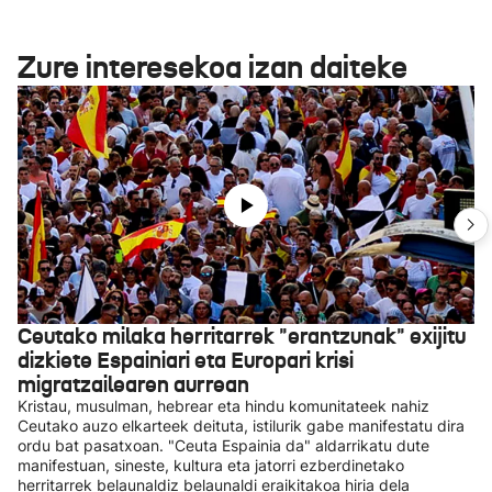
Zure interesekoa izan daiteke
Ceutako milaka herritarrek "erantzunak" exijitu
dizkiete Espainiari eta Europari krisi
migratzailearen aurrean
Kristau, musulman, hebrear eta hindu komunitateek nahiz
Ceutako auzo elkarteek deituta, istilurik gabe manifestatu dira
ordu bat pasatxoan. "Ceuta Espainia da" aldarrikatu dute
manifestuan, sineste, kultura eta jatorri ezberdinetako
herritarrek belaunaldiz belaunaldi eraikitakoa hiria dela