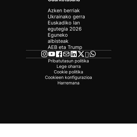
Azken berriak
Ukrainako gerra
Euskadiko lan
egutegia 2026
Eguneko
albisteak
AEB eta Trump
Pribatutasun politika
Lege oharra
Cookie politika
Cookieen konfigurazioa
Harremana