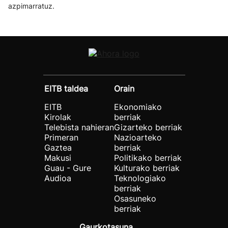
azpimarratuz.
EITB taldea
Orain
EITB
Ekonomiako
Kirolak
berriak
Telebista nahieran
Gizarteko berriak
Primeran
Nazioarteko
Gaztea
berriak
Makusi
Politikako berriak
Guau - Gure
Kulturako berriak
Audioa
Teknologiako
berriak
Osasuneko
berriak
Gaurkotasuna