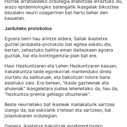
Horrek arratsaldeko ordutegia erabiltzea erraztuko du,
arazo epidemiologiko batengatik ikasgelak bikoiztea
bezalako neurri osagarriren bat hartu behar den
kasuetan.
Jarduteko protokoloa
Egoera berri hau arintze aldera, Sailak ikastetxe
guztiei jarduketa-protokolo bat egitea eskatu die,
bertan, zehaztuko baitira eman daitezkeen egoera
guztiak, bai eta kontingentzia-plan bat ere.
Haur Hezkuntzaren eta Lehen Hezkuntzaren kasuan,
irakaskuntza talde egonkorrak mantenduko direla
ziurtatu du sailburuak, eta bakoitzari tutore bana
esleituko zaio. Era berean, "ikasle gazteenak eta
ahulenak" ikasgeletara joatea lehenetsiko da, hau da,
"hezkuntza-premia gehiago dituztenak".
Beste neurrietako bat ikasleak mailakaturik sartzea
izango da, bai eskolatik irtetean eta sartzean, bai
jolastokiaren ordutegian.
Gainera, ikastetxe bakoitzak erreferentziazko