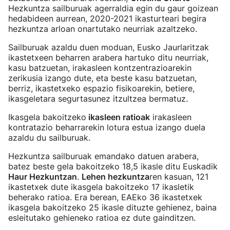
Hezkuntza sailburuak agerraldia egin du gaur goizean
hedabideen aurrean, 2020-2021 ikasturteari begira
hezkuntza arloan onartutako neurriak azaltzeko.
Sailburuak azaldu duen moduan, Eusko Jaurlaritzak
ikastetxeen beharren arabera hartuko ditu neurriak,
kasu batzuetan, irakasleen kontzentrazioarekin
zerikusia izango dute, eta beste kasu batzuetan,
berriz, ikastetxeko espazio fisikoarekin, betiere,
ikasgeletara segurtasunez itzultzea bermatuz.
Ikasgela bakoitzeko
ikasleen ratioak
irakasleen
kontratazio beharrarekin lotura estua izango duela
azaldu du sailburuak.
Hezkuntza sailburuak emandako datuen arabera,
batez beste gela bakoitzeko 18,5 ikasle ditu Euskadik
Haur Hezkuntzan
.
Lehen hezkuntza
ren kasuan, 121
ikastetxek dute ikasgela bakoitzeko 17 ikasletik
beherako ratioa. Era berean, EAEko 36 ikastetxek
ikasgela bakoitzeko 25 ikasle dituzte gehienez, baina
esleitutako gehieneko ratioa ez dute gainditzen.