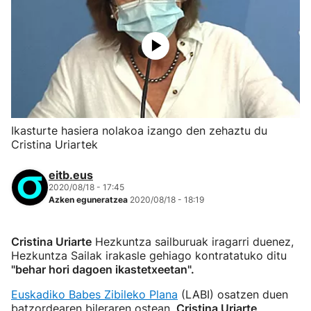
Ikasturte hasiera nolakoa izango den zehaztu du
Cristina Uriartek
eitb.eus
2020/08/18 - 17:45
Azken eguneratzea
2020/08/18 - 18:19
Cristina Uriarte
Hezkuntza sailburuak iragarri duenez,
Hezkuntza Sailak irakasle gehiago kontratatuko ditu
"behar hori dagoen ikastetxeetan".
Euskadiko Babes Zibileko Plana
(LABI) osatzen duen
batzordearen bileraren ostean,
Cristina Uriarte