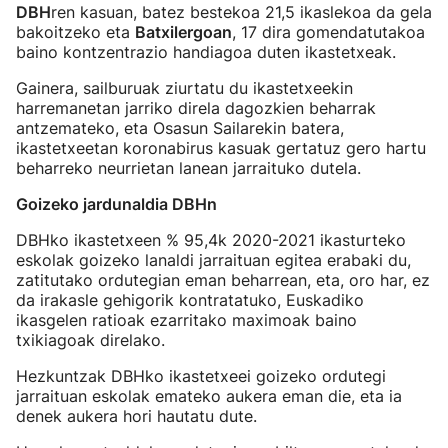
DBH
ren kasuan, batez bestekoa 21,5 ikaslekoa da gela
bakoitzeko eta
Batxilergoan
, 17 dira gomendatutakoa
baino kontzentrazio handiagoa duten ikastetxeak.
Gainera, sailburuak ziurtatu du ikastetxeekin
harremanetan jarriko direla dagozkien beharrak
antzemateko, eta Osasun Sailarekin batera,
ikastetxeetan koronabirus kasuak gertatuz gero hartu
beharreko neurrietan lanean jarraituko dutela.
Goizeko jardunaldia DBHn
DBHko ikastetxeen % 95,4k 2020-2021 ikasturteko
eskolak goizeko lanaldi jarraituan egitea erabaki du,
zatitutako ordutegian eman beharrean, eta, oro har, ez
da irakasle gehigorik kontratatuko, Euskadiko
ikasgelen ratioak ezarritako maximoak baino
txikiagoak direlako.
Hezkuntzak DBHko ikastetxeei goizeko ordutegi
jarraituan eskolak emateko aukera eman die, eta ia
denek aukera hori hautatu dute.