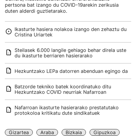
pertsona bat izango du COVID-19arekin zerikusia
duten alderdi guztietarako.
Ikasturte hasiera nolakoa izango den zehaztu du
Cristina Uriartek
Steilasek 6.000 langile gehiago behar direla uste
du ikasturte berriaren hasierarako
Hezkuntzako LEPa datorren abenduan egingo da
Batzorde tekniko batek koordinatuko ditu
Hezkuntzako COVID neurriak Nafarroan
Nafarroan ikasturte hasierarako prestatutako
protokoloa kritikatu dute sindikatuek
Gizartea
Araba
Bizkaia
Gipuzkoa