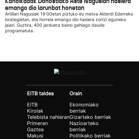
Kanoikadak Donostiako Aste Nagusiari hasiera
emango dio larunbat honetan
Artillari Nagusiak 19:00etan piztuko du metxa Alderdi Ederreko
lorategietan, eta horrela emango dio hasiera zortzi eguneko
jaiari. Guztira, 400 jarduera baino gehiago daude
programatuta.
EITB taldea
Orain
EITB
Ekonomiako
Kirolak
berriak
Telebista nahieran
Gizarteko berriak
Primeran
Nazioarteko
Gaztea
berriak
Makusi
Politikako berriak