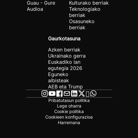
Guau - Gure
Kulturako berriak
Audioa
Teknologiako
berriak
Osasuneko
berriak
Gaurkotasuna
Azken berriak
Ukrainako gerra
Euskadiko lan
egutegia 2026
Eguneko
albisteak
AEB eta Trump
Pribatutasun politika
Lege oharra
Cookie politika
Cookieen konfigurazioa
Harremana