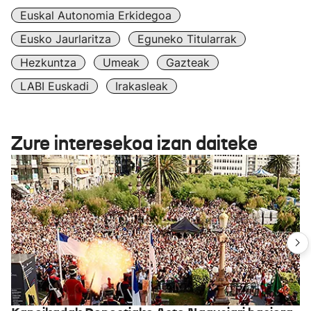
Euskal Autonomia Erkidegoa
Eusko Jaurlaritza
Eguneko Titularrak
Hezkuntza
Umeak
Gazteak
LABI Euskadi
Irakasleak
Zure interesekoa izan daiteke