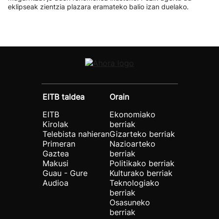
eklipseak zientzia plazara eramateko balio izan duelako.
EITB taldea
Orain
EITB
Ekonomiako
Kirolak
berriak
Telebista nahieran
Gizarteko berriak
Primeran
Nazioarteko
Gaztea
berriak
Makusi
Politikako berriak
Guau - Gure
Kulturako berriak
Audioa
Teknologiako
berriak
Osasuneko
berriak