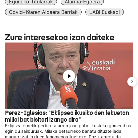
Eguneko Titularrak
Alarma-Egoera
Covid-19aren Aldaera Berriak
LABI Euskadi
Zure interesekoa izan daiteke
Perez-Iglesias: "Eklipsea ikusiko den lekuetan
milioi bat bisitari izango dira"
Eklipsea etxetik gertu eta urrun joan gabe ikusteko gomendioa
egin du sailburuak. Milaka betaurreko banatu dituzte iada
mugarritzat jo duen fenomenoa ikusteko. Pozik agertu da