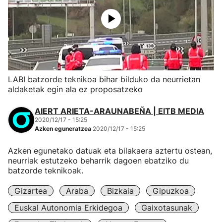
LABI batzorde teknikoa bihar bilduko da neurrietan
aldaketak egin ala ez proposatzeko
AIERT ARIETA-ARAUNABEÑA | EITB MEDIA
2020/12/17 - 15:25
Azken eguneratzea
2020/12/17 - 15:25
Azken egunetako datuak eta bilakaera aztertu ostean,
neurriak estutzeko beharrik dagoen ebatziko du
batzorde teknikoak.
Gizartea
Araba
Bizkaia
Gipuzkoa
Euskal Autonomia Erkidegoa
Gaixotasunak