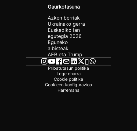
Gaurkotasuna
Azken berriak
Ukrainako gerra
Euskadiko lan
egutegia 2026
Eguneko
albisteak
AEB eta Trump
Pribatutasun politika
Lege oharra
Cookie politika
Cookieen konfigurazioa
Harremana