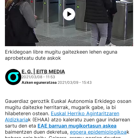
Erkidegoan libre mugitu gaitezkeen lehen eguna
aprobetxatu dute askok
E. G. | EITB MEDIA
2021/03/08 - 11:53
Azken eguneratzea
2021/03/09 - 15:43
Gauerdiaz geroztik Euskal Autonomia Erkidego osoan
mugitu daitezke herritarrak, mugarik gabe, ia bi
hilabeteren ostean.
Euskal Herriko Agintaritzaren
Aldizkaria
k (EHAA) atzo kaleratu zuen gaur indarrean
sartu den eta
EAE barruan mugikortasun askea
baimentzen duen dekretua,
egoera epidemiologikoa
k