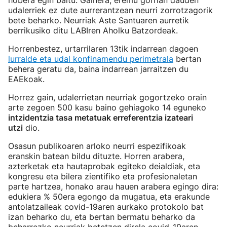
hobera egin baitu. Gainera, eremu gorrian dauden
udalerriek ez dute aurrerantzean neurri zorrotzagorik
bete beharko. Neurriak Aste Santuaren aurretik
berrikusiko ditu LABIren Aholku Batzordeak.
Horrenbestez, urtarrilaren 13tik indarrean dagoen
lurralde eta udal konfinamendu perimetrala
bertan
behera geratu da, baina indarrean jarraitzen du
EAEkoak.
Horrez gain, udalerrietan neurriak gogortzeko orain
arte zegoen 500 kasu baino gehiagoko 14 eguneko
intzidentzia tasa metatuak erreferentzia izateari
utzi
dio.
Osasun publikoaren arloko neurri espezifikoak
eranskin batean bildu dituzte. Horren arabera,
azterketak eta hautaprobak egiteko deialdiak, eta
kongresu eta bilera zientifiko eta profesionaletan
parte hartzea, honako arau hauen arabera egingo dira:
edukiera % 50era egongo da mugatua, eta erakunde
antolatzaileak covid-19aren aurkako protokolo bat
izan beharko du, eta bertan bermatu beharko da