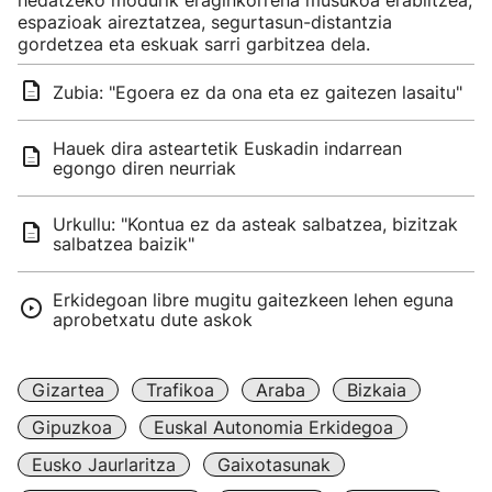
hedatzeko modurik eraginkorrena musukoa erabiltzea,
espazioak aireztatzea, segurtasun-distantzia
gordetzea eta eskuak sarri garbitzea dela.
Zubia: "Egoera ez da ona eta ez gaitezen lasaitu"
Hauek dira asteartetik Euskadin indarrean
egongo diren neurriak
Urkullu: "Kontua ez da asteak salbatzea, bizitzak
salbatzea baizik"
Erkidegoan libre mugitu gaitezkeen lehen eguna
aprobetxatu dute askok
Gizartea
Trafikoa
Araba
Bizkaia
Gipuzkoa
Euskal Autonomia Erkidegoa
Eusko Jaurlaritza
Gaixotasunak