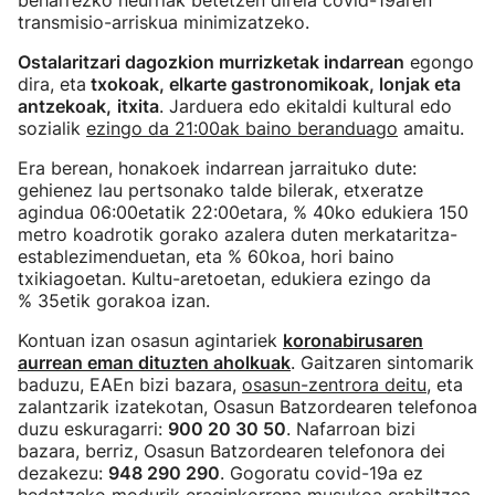
beharrezko neurriak betetzen direla covid-19aren
transmisio-arriskua minimizatzeko.
Ostalaritzari dagozkion murrizketak indarrean
egongo
dira, eta
txokoak, elkarte gastronomikoak, lonjak eta
antzekoak,
itxita
. Jarduera edo ekitaldi kultural edo
sozialik
ezingo da 21:00ak baino beranduago
amaitu.
Era berean, honakoek indarrean jarraituko dute:
gehienez lau pertsonako talde bilerak, etxeratze
agindua 06:00etatik 22:00etara, % 40ko edukiera 150
metro koadrotik gorako azalera duten merkataritza-
establezimenduetan, eta % 60koa, hori baino
txikiagoetan. Kultu-aretoetan, edukiera ezingo da
% 35etik gorakoa izan.
Kontuan izan osasun agintariek
koronabirusaren
aurrean eman dituzten aholkuak
. Gaitzaren sintomarik
baduzu, EAEn bizi bazara,
osasun-zentrora deitu
, eta
zalantzarik izatekotan, Osasun Batzordearen telefonoa
duzu eskuragarri:
900 20 30 50
. Nafarroan bizi
bazara, berriz, Osasun Batzordearen telefonora dei
dezakezu:
948 290 290
. Gogoratu covid-19a ez