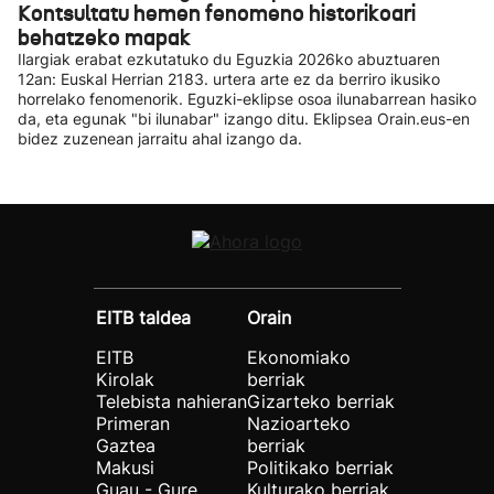
Kontsultatu hemen fenomeno historikoari
behatzeko mapak
Ilargiak erabat ezkutatuko du Eguzkia 2026ko abuztuaren
12an: Euskal Herrian 2183. urtera arte ez da berriro ikusiko
horrelako fenomenorik. Eguzki-eklipse osoa ilunabarrean hasiko
da, eta egunak "bi ilunabar" izango ditu. Eklipsea Orain.eus-en
bidez zuzenean jarraitu ahal izango da.
EITB taldea
Orain
EITB
Ekonomiako
Kirolak
berriak
Telebista nahieran
Gizarteko berriak
Primeran
Nazioarteko
Gaztea
berriak
Makusi
Politikako berriak
Guau - Gure
Kulturako berriak