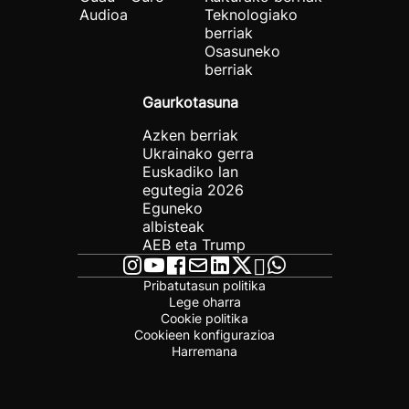
Audioa
Teknologiako
berriak
Osasuneko
berriak
Gaurkotasuna
Azken berriak
Ukrainako gerra
Euskadiko lan
egutegia 2026
Eguneko
albisteak
AEB eta Trump
Pribatutasun politika
Lege oharra
Cookie politika
Cookieen konfigurazioa
Harremana