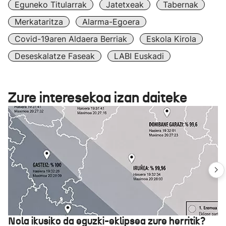
Eguneko Titularrak
Jatetxeak
Tabernak
Merkataritza
Alarma-Egoera
Covid-19aren Aldaera Berriak
Eskola Kirola
Deseskalatze Faseak
LABI Euskadi
Zure interesekoa izan daiteke
Nola ikusiko da eguzki-eklipsea zure herritik?