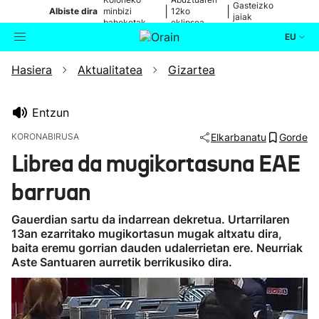
Gasteizko
|
|
Albiste dira
minbizi
12ko
jaiak
baheketak
eklipsea
EU
Hasiera
Aktualitatea
Gizartea
Aktualitatea
Bilatzailea
Politika
Entzun
KORONABIRUSA
Elkarbanatu
Gorde
Kultura
Librea da mugikortasuna EAE
barruan
Ikusmiran
Gauerdian sartu da indarrean dekretua. Urtarrilaren
Eguraldia
13an ezarritako mugikortasun mugak altxatu dira,
baita eremu gorrian dauden udalerrietan ere. Neurriak
Aste Santuaren aurretik berrikusiko dira.