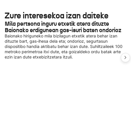
Zure interesekoa izan daiteke
Mila pertsona inguru etxetik atera dituzte
Baionako erdigunean gas-isuri baten ondorioz
Baionako hiriguneko mila bizilagun etxetik atera behar izan
dituzte bart, gas-ihesa dela eta; ondorioz, segurtasun
dispositibo handia aktibatu behar izan dute. Suhiltzaileek 100
metroko perimetroa itxi dute, eta goizaldeko ordu batak arte
ezin izan dute etxebizitzetara itzuli.