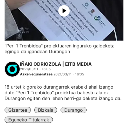
"Peri 1 Trenbidea" proiektuaren inguruko galdeketa
egingo da igandean Durangon
IÑAKI ODRIOZOLA | EITB MEDIA
2021/03/11 - 16:05
Azken eguneratzea
2021/03/11 - 16:05
18 urtetik gorako durangarrek erabaki ahal izango
dute "Peri 1 Trenbidea" proiektua babestu ala ez.
Durangon egiten den lehen herri-galdeketa izango da.
Gizartea
Bizkaia
Durango
Eguneko Titularrak