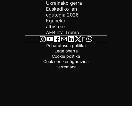
Ukrainako gerra
Euskadiko lan
egutegia 2026
Eguneko
albisteak
AEB eta Trump
Pribatutasun politika
Lege oharra
Cookie politika
Cookieen konfigurazioa
Harremana