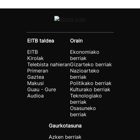
EITB taldea
Orain
EITB
Ekonomiako
Kirolak
berriak
Telebista nahieran
Gizarteko berriak
Primeran
Nazioarteko
Gaztea
berriak
Makusi
Politikako berriak
Guau - Gure
Kulturako berriak
Audioa
Teknologiako
berriak
Osasuneko
berriak
Gaurkotasuna
Azken berriak