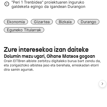
"Peri 1 Trenbidea" proiektuaren inguruko
galdeketa egingo da igandean Durangon
Ekonomia
Gizartea
Bizkaia
Durango
Eguneko Titularrak
Zure interesekoa izan daiteke
Dolumin mezu ugari, Oihane Mateos gogoan
Orain EITBren albiste zerbitzu digitaleko burua bart zendu da,
eta zorigaiztoko albistea jaso eta berehala, erreskadan etorri
dira samin agurrak.