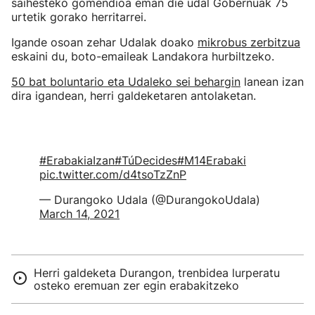
saihesteko gomendioa eman die udal Gobernuak 75
urtetik gorako herritarrei.
Igande osoan zehar Udalak doako
mikrobus zerbitzua
eskaini du, boto-emaileak Landakora hurbiltzeko.
50 bat boluntario eta Udaleko sei behargin
lanean izan
dira igandean, herri galdeketaren antolaketan.
#ErabakiaIzan
#TúDecides
#M14Erabaki
pic.twitter.com/d4tsoTzZnP
— Durangoko Udala (@DurangokoUdala)
March 14, 2021
Herri galdeketa Durangon, trenbidea lurperatu
osteko eremuan zer egin erabakitzeko