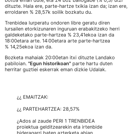
botoa eman dute, eta 24 boz baliogabe (% 0,3) utzi
dituzte. Hala ere, parte-hartze txikia izan da; izan ere,
erroldaren % 28,57k soilik bozkatu du.
Trenbidea lurperatu ondoren libre geratu diren
lursailen etorkizunaren inguruan erabakitzeko herri
galdeketako parte-hartzea % 23,41ekoa izan da
18:00etara arte. 14:00etara arte parte-hartzea
% 14,25ekoa izan da.
Bozketa mahaiak 20:00etan itxi dituzte Landako
pabiloian.
"Egun historikoan"
parte hartu duten
herritar guztiei eskerrak eman dizkie Udalak.
¿¿ EMAITZAK:
¿¿ PARTEHARTZEA: 28,57%
¿Ados al zaude PERI 1 TRENBIDEA
proiektua gelditzearekin eta irtenbide
bideragarri baten azterketa abian