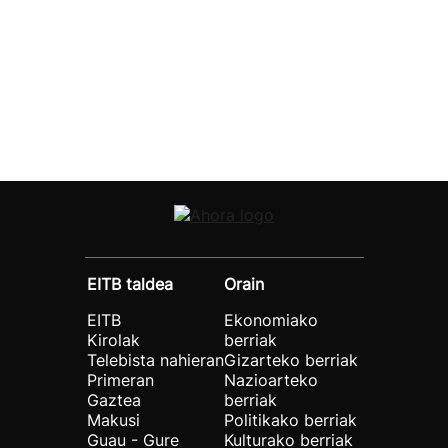
EITB taldea
Orain
EITB
Ekonomiako
Kirolak
berriak
Telebista nahieran
Gizarteko berriak
Primeran
Nazioarteko
Gaztea
berriak
Makusi
Politikako berriak
Guau - Gure
Kulturako berriak