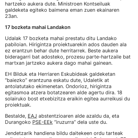
hartzeko aukera dute. Ministroen Kontseiluak
galdeketa egiteko baimena eman zuen ekainaren
23an.
17 bozketa mahai Landakon
Udalak 17 bozketa mahai prestatu ditu Landako
pabiloian. Hirigintza proiektuarekin ados dauden ala
ez erantzun behar dute herritarrek. Beste aukera
bideragarri bat adosteko, prozesu parte-hartzaile bat
martxan jartzeko aukera dago mahai gainean.
EH Bilduk eta Herriaren Eskubideak galdeketan
“baiezko” erantzuna eskatu dute, Udaletik at
antolatutako ekimenetan. Ondorioz, hirigintza
egitasmoa atzera botatzearen alde agertu dira. 18
solairuko bost etxebizitza eraikin egitea aurreikusi du
proiektuak.
Bestalde,
EAJ
abstentzioaren alde azaldu da, eta
Durangoko
PSE-EEk
“iruzurra” dela uste du.
Jendetzarik handiena bildu daitekeen ordu tarteak