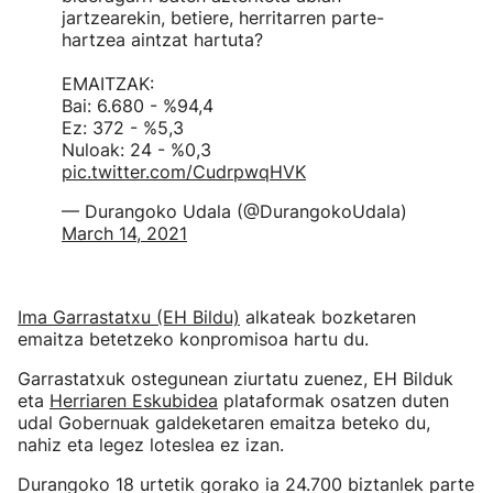
jartzearekin, betiere, herritarren parte-
hartzea aintzat hartuta?
EMAITZAK:
Bai: 6.680 - %94,4
Ez: 372 - %5,3
Nuloak: 24 - %0,3
pic.twitter.com/CudrpwqHVK
— Durangoko Udala (@DurangokoUdala)
March 14, 2021
Ima Garrastatxu (EH Bildu)
alkateak bozketaren
emaitza betetzeko konpromisoa hartu du.
Garrastatxuk ostegunean ziurtatu zuenez, EH Bilduk
eta
Herriaren Eskubidea
plataformak osatzen duten
udal Gobernuak galdeketaren emaitza beteko du,
nahiz eta legez loteslea ez izan.
Durangoko 18 urtetik gorako ia 24.700 biztanlek parte