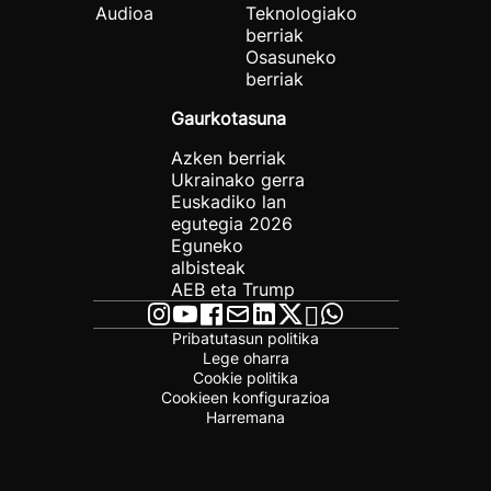
Audioa
Teknologiako
berriak
Osasuneko
berriak
Gaurkotasuna
Azken berriak
Ukrainako gerra
Euskadiko lan
egutegia 2026
Eguneko
albisteak
AEB eta Trump
Pribatutasun politika
Lege oharra
Cookie politika
Cookieen konfigurazioa
Harremana