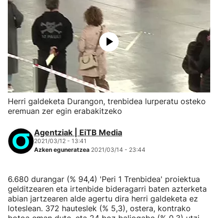
Herri galdeketa Durangon, trenbidea lurperatu osteko
eremuan zer egin erabakitzeko
Agentziak | EiTB Media
2021/03/12 - 13:41
Azken eguneratzea
2021/03/14 - 23:44
6.680 durangar (% 94,4) 'Peri 1 Trenbidea' proiektua
gelditzearen eta irtenbide bideragarri baten azterketa
abian jartzearen alde agertu dira herri galdeketa ez
loteslean. 372 hauteslek (% 5,3), ostera, kontrako