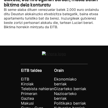
biktima dela konturatu
Bi seme-alaba dituen venezuelar batek 2.000 euro ordaindu
ditu Deustun alokairuzko etxebizitza bategatik, baina etxea
apartamentu turistiko bat da berez. Iruzurgileak gutxienez
beste zortzi pertsonari alokatu die, tartean Luciari berari.
Biktima horrekin mintzatu da EITB.
EITB taldea
Orain
EITB
Ekonomiako
Kirolak
berriak
Telebista nahieran
Gizarteko berriak
Primeran
Nazioarteko
Gaztea
berriak
Makusi
Politikako berriak