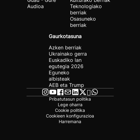
Guau - Gure
Kulturako berriak
Audioa
Teknologiako
berriak
Osasuneko
berriak
Gaurkotasuna
Azken berriak
Ukrainako gerra
Euskadiko lan
egutegia 2026
Eguneko
albisteak
AEB eta Trump
Pribatutasun politika
Lege oharra
Cookie politika
Cookieen konfigurazioa
Harremana