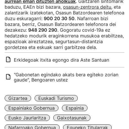
aurrean eman dituzten aholkuak
. Gaitzaren sintomarik
baduzu, EAEn bizi bazara,
osasun-zentrora deitu
, eta
zalantzarik izatekotan, Osasun Batzordearen telefonoa
duzu eskuragarri:
900 20 30 50
. Nafarroan bizi
bazara, berriz, Osasun Batzordearen telefonora dei
dezakezu:
948 290 290
. Gogoratu covid-19a ez
hedatzeko modurik eraginkorrena musukoa erabiltzea,
espazioak aireztatzea, segurtasun-distantzia
gordetzea eta eskuak sarri garbitzea dela.
Erkidegoak itxita egongo dira Aste Santuan
"Gabonetan egindako akats bera egiteko zorian
gaude", Bengoaren ustez
Gizartea
Euskadi Turismo
Espainiako Gobernua
Espainia
Eusko Jaurlaritza
Gaixotasunak
Nafarroako Gobernua
Eguneko Titularrak