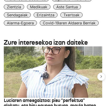
Zientzia
Medikuak
Aste Santua
Sendagaiak
Erizaintza
Txertoak
Alarma-Egoera
Covid-19aren Aldaera Berriak
Zure interesekoa izan daiteke
Luciaren amesgaiztoa: pisu "perfektua"
alokatu, eta hiru egunen buruan, maula baten