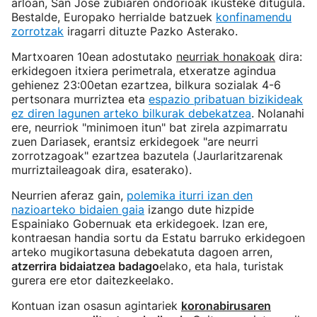
arloan, San Jose zubiaren ondorioak ikusteke ditugula.
Bestalde, Europako herrialde batzuek
konfinamendu
zorrotzak
iragarri dituzte Pazko Asterako.
Martxoaren 10ean adostutako
neurriak honakoak
dira:
erkidegoen itxiera perimetrala, etxeratze agindua
gehienez 23:00etan ezartzea, bilkura sozialak 4-6
pertsonara murriztea eta
espazio pribatuan bizikideak
ez diren lagunen arteko bilkurak debekatzea
. Nolanahi
ere, neurriok "minimoen itun" bat zirela azpimarratu
zuen Dariasek, erantsiz erkidegoek "are neurri
zorrotzagoak" ezartzea bazutela (Jaurlaritzarenak
murriztaileagoak dira, esaterako).
Neurrien aferaz gain,
polemika iturri izan den
nazioarteko bidaien gaia
izango dute hizpide
Espainiako Gobernuak eta erkidegoek. Izan ere,
kontraesan handia sortu da Estatu barruko erkidegoen
arteko mugikortasuna debekatuta dagoen arren,
atzerrira bidaiatzea badago
elako, eta hala, turistak
gurera ere etor daitezkeelako.
Kontuan izan osasun agintariek
koronabirusaren