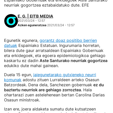
Espainiako Gobernuak eta erkidegoek Aste Santurako
neurriak gogortzea eztabaidatuko dute. EFE
E. G. | EITB MEDIA
2021/03/24 - 12:57
Azken eguneratzea
2021/03/24 - 12:57
Egunetik egunera,
gorantz doaz positibo berrien
datuak
Espainiako Estatuan. Ingurumaria horretan,
bilera dute gaur arratsaldean Espainiako Gobernuak
eta erkidegoek, eta egoera epidemiologikoa gehiago
kaskartu ez dadin
Aste Santurako neurriak gogortzea
edukiko dute mahai gainean.
Duela 15 egun,
jaiegunetarako gutxieneko neurri
komunak
adostu zituen Lurraldeen arteko Osasun
Batzordeak. Dena dela, Sanchezen gobernuak
ez du
baztertu neurriok are gehiago zorroztea
. Hala
ohartarazi zuen astelehenean bertan Carolina Darias
Osasun ministroak.
Izan ere, joera aldaketa sumatu dute kutsatzeen