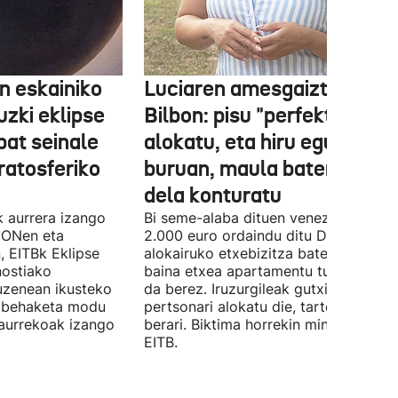
 eskainiko
Luciaren amesgaiztoa
zki eklipse
Bilbon: pisu "perfektua"
bat seinale
alokatu, eta hiru egunen
tratosferiko
buruan, maula baten bikti
dela konturatu
k aurrera izango
Bi seme-alaba dituen venezuelar bat
 ONen eta
2.000 euro ordaindu ditu Deustun
, EITBk Eklipse
alokairuko etxebizitza batengatik,
nostiako
baina etxea apartamentu turistiko ba
uzenean ikusteko
da berez. Iruzurgileak gutxienez 10
a behaketa modu
pertsonari alokatu die, tartean Luciari
aurrekoak izango
berari. Biktima horrekin mintzatu da
EITB.