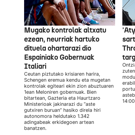
Mugako kontrolak altxatu
'Aty
ezean, neurriak hartuko
sar
dituela ohartarazi dio
Thr
Espainiako Gobernuak
tar
Italiari
Ontzi
zuten
Ceutan piztutako krisiaren harira,
modua
Schengen eremua kendu eta mugetan
erabi
kontrolak egiteari ekin zion abuztuaren
portu
1ean Meloniren gobernuak. Bien
asteb
bitartean, Gazteria eta Haurtzaro
14:00
Ministerioak jakinarazi du “aste
gutxiren buruan” hasiko direla hiri
autonomora heldutako 1.342
adingabeak erkidegoen artean
banatzen.