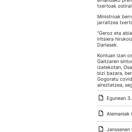
emandako prents
txertoak ostira
Ministroak berr
jarraitzea txer
"Geroz eta abi
iritsiera hiruk
Dariasek.
Kontuan izan o
Gaitzaren sint
izatekotan, Os
bizi bazara, be
Gogoratu covid
aireztatzea, se
Egunean 3.5
Alemaniak 
Janssenen 