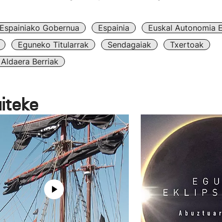
Espainiako Gobernua
Espainia
Euskal Autonomia 
Eguneko Titularrak
Sendagaiak
Txertoak
Aldaera Berriak
aiteke