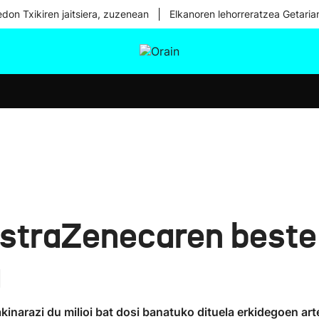
|
don Txikiren jaitsiera, zuzenean
Elkanoren lehorreratzea Getaria
tura
Ikusmiran
Egural
Osasuna
Teknologia
AstraZenecaren beste
a
inarazi du milioi bat dosi banatuko dituela erkidegoen art