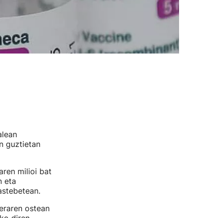
alean
n guztietan
ren milioi bat
n eta
 astebetean.
eraren ostean