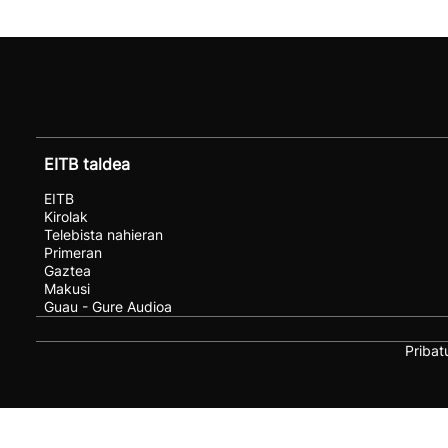
EITB taldea
EITB
Kirolak
Telebista nahieran
Primeran
Gaztea
Makusi
Guau - Gure Audioa
Pribat