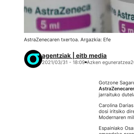
AstraZenecaren txertoa. Argazkia: Efe
agentziak | eitb media
2021/03/31 - 18:09
Azken eguneratzea
2
Gotzone Sagardu
AstraZenecaren 
jarraituko dutel
Carolina Darias
dosi iritsiko di
Modernaren milio
Espainiako Osas