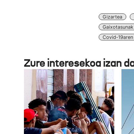
Gizartea
Gaixotasunak
Covid-19aren 
Zure interesekoa izan d