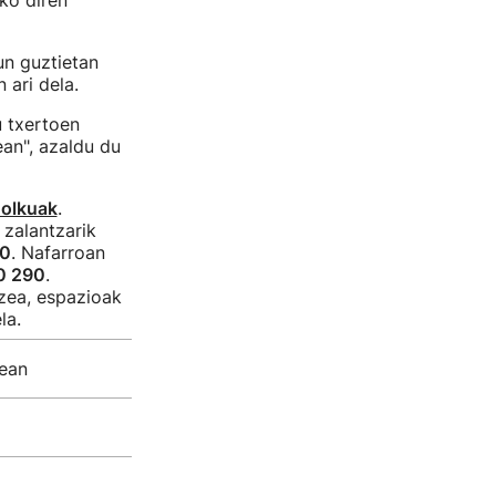
iko diren
un guztietan
 ari dela.
 txertoen
ean", azaldu du
holkuak
.
a zalantzarik
50
. Nafarroan
0 290
.
zea, espazioak
la.
nean