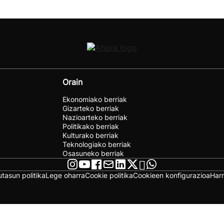
Orain
Ekonomiako berriak
Gizarteko berriak
Nazioarteko berriak
Politikako berriak
Kulturako berriak
Teknologiako berriak
Osasuneko berriak
utasun politika
Lege oharra
Cookie politika
Cookieen konfigurazioa
Har