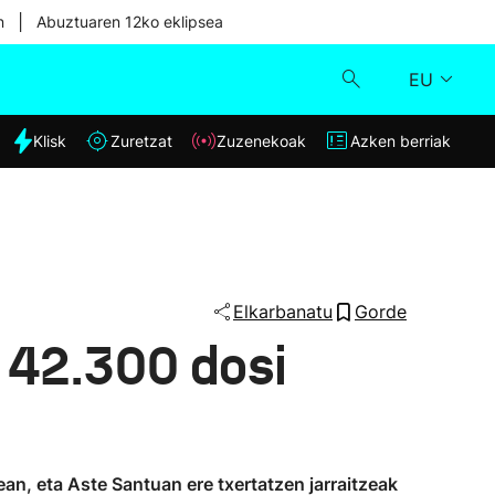
|
n
Abuztuaren 12ko eklipsea
EU
dia
Klisk
Zuretzat
Zuzenekoak
Azken berriak
Klisk
Zuzenekoak
Zuretzat
Elkarbanatu
Gorde
 42.300 dosi
Azken berriak
ean, eta Aste Santuan ere txertatzen jarraitzeak