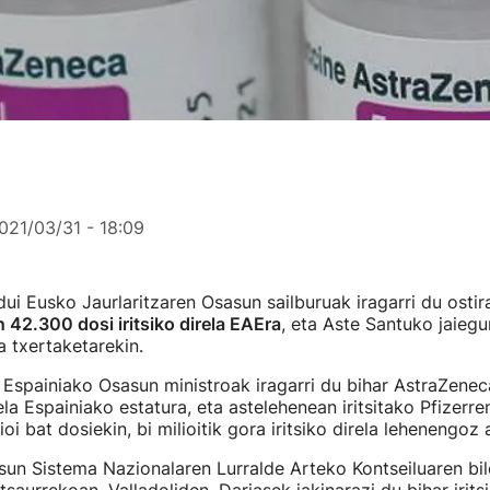
021/03/31 - 18:09
i Eusko Jaurlaritzaren Osasun sailburuak iragarri du ostir
42.300 dosi iritsiko direla EAEra
, eta Aste Santuko jaiegu
a txertaketarekin.
 Espainiako Osasun ministroak iragarri du bihar AstraZeneca
rela Espainiako estatura, eta astelehenean iritsitako Pfizerre
i bat dosiekin, bi milioitik gora iritsiko direla lehenengoz
un Sistema Nazionalaren Lurralde Arteko Kontseiluaren bil