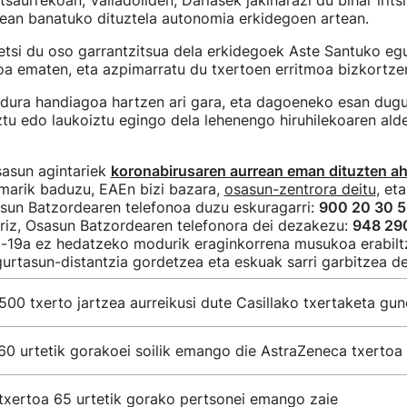
aurrekoan, Valladoliden, Dariasek jakinarazi du bihar irits
lean banatuko dituztela autonomia erkidegoen artean.
etsi du oso garrantzitsua dela erkidegoek Aste Santuko eg
toa ematen, eta azpimarratu du txertoen erritmoa bizkortzen
adura handiagoa hartzen ari gara, eta dagoeneko esan dugu
oiztu edo laukoiztu egingo dela lehenengo hiruhilekoaren ald
sasun agintariek
koronabirusaren aurrean eman dituzten a
omarik baduzu, EAEn bizi bazara,
osasun-zentrora deitu
, et
asun Batzordearen telefonoa duzu eskuragarri:
900 20 30 
rriz, Osasun Batzordearen telefonora dei dezakezu:
948 29
-19a ez hedatzeko modurik eraginkorrena musukoa erabilt
gurtasun-distantzia gordetzea eta eskuak sarri garbitzea de
00 txerto jartzea aurreikusi dute Casillako txertaketa gu
60 urtetik gorakoei soilik emango die AstraZeneca txertoa
txertoa 65 urtetik gorako pertsonei emango zaie