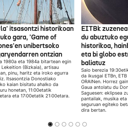
la' itsasontzi historikoan
EITBk zuzenean
tuko gara, 'Game of
du abuztuko egu
ones'en unibertsoko
historikoa, hain
garyendarren ontzian
eta bi globo es
a 1980a eta 1984a bitartean egin
baliatuz
 Lekeition (Bizkaia), artisau
Saio berezia 19:30eti
n, pinu, haritz eta iroko egurra
da ikusgai ETBn, ETB
liz. Itsasontzia Donostiako
ORAINen. Horrez gain
ko kaian bisitatu ahalko da
Gaua antolatu du Do
uru honetan, 11:00etatik
Saguesen: eklipsea z
etara eta 17:00etatik 21:00etara.
pantailak, musika et
seguruan egiteko bet
dira bertan.