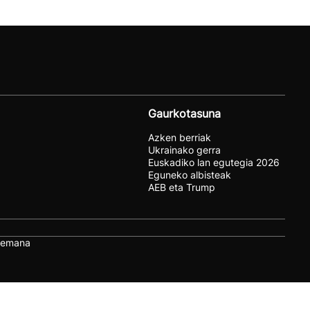
Gaurkotasuna
Azken berriak
Ukrainako gerra
Euskadiko lan egutegia 2026
Eguneko albisteak
AEB eta Trump
remana