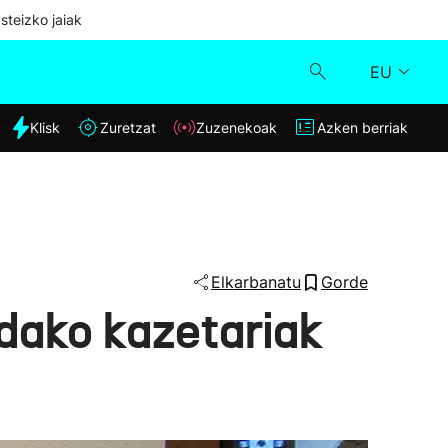
steizko jaiak
EU
dia
Klisk
Zuretzat
Zuzenekoak
Azken berriak
Klisk
Zuzenekoak
Zuretzat
Elkarbanatu
Gorde
dako kazetariak
Azken berriak