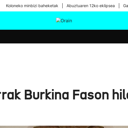
|
|
Koloneko minbizi baheketak
Abuztuaren 12ko eklipsea
Ga
tura
Ikusmiran
Egural
Osasuna
Teknologia
rak Burkina Fason hil