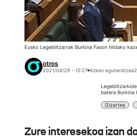
Eusko Legebiltzarrak Burkina Fason hildako kaze
otros
2021/04/29 - 12:27
Azken eguneratzea
2
Legebiltzarkide
batera Burkina 
Gizartea
Zure interesekoa izan d