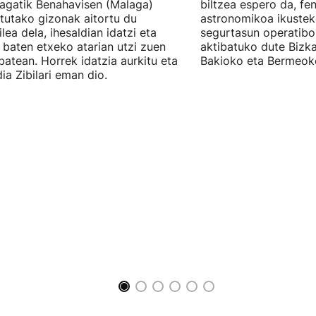
eagatik Benahavisen (Malaga)
biltzea espero da, f
otutako gizonak aitortu du
astronomikoa ikusteko
ilea dela, ihesaldian idatzi eta
segurtasun operatibo
 baten etxeko atarian utzi zuen
aktibatuko dute Bizk
batean. Horrek idatzia aurkitu eta
Bakioko eta Bermeok
ia Zibilari eman dio.