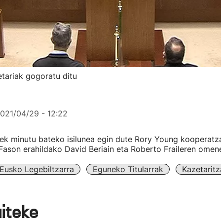
tariak gogoratu ditu
021/04/29 - 12:22
ek minutu bateko isilunea egin dute Rory Young kooperatza
Fason erahildako David Beriain eta Roberto Fraileren omen
Eusko Legebiltzarra
Eguneko Titularrak
Kazetaritz
aiteke