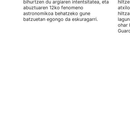
bihurtzen du argiaren intentsitatea, eta
hiltz
abuztuaren 12ko fenomeno
atxil
astronomikoa behatzeko gune
hiltza
batzuetan egongo da eskuragarri.
lagun
ohar 
Guard