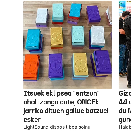
Itsuek eklipsea "entzun"
Gizo
ahal izango dute, ONCEk
44 
jarriko dituen gailue batzuei
du 
esker
gun
LightSound dispositiboa soinu
Halab