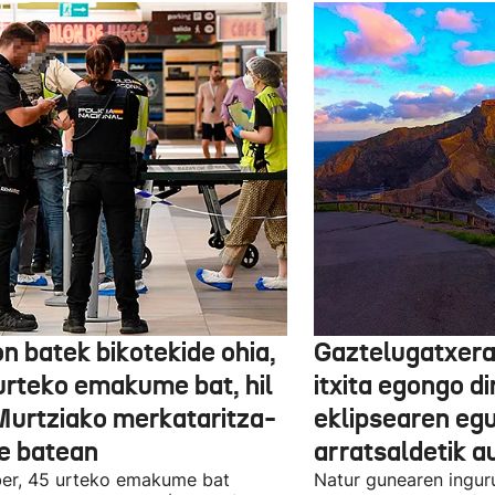
n batek bikotekide ohia,
Gaztelugatxera
urteko emakume bat, hil
itxita egongo di
Murtziako merkataritza-
eklipsearen eg
e batean
arratsaldetik a
er, 45 urteko emakume bat
Natur gunearen ingur