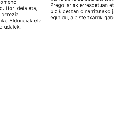
enomeno
Pregoilariak errespetuan eta
. Hori dela eta,
bizikidetzan oinarritutako jaien alde
 berezia
egin du, albiste txarrik gabe.
aiko Aldundiak eta
o udalek.