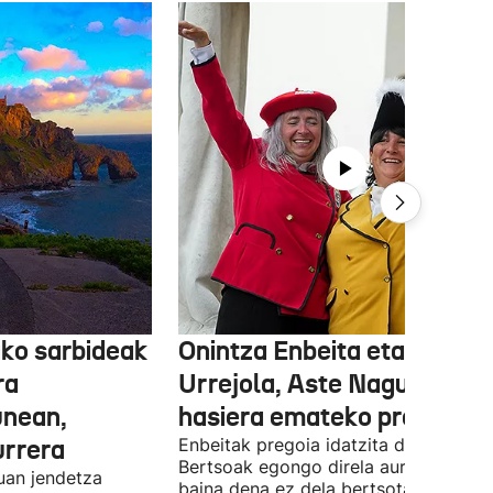
ko sarbideak
Onintza Enbeita eta Ainhoa
ra
Urrejola, Aste Nagusiari
unean,
hasiera emateko prest
urrera
Enbeitak pregoia idatzita dauka.
Bertsoak egongo direla aurreratu du,
uan jendetza
baina dena ez dela bertsotan izango.