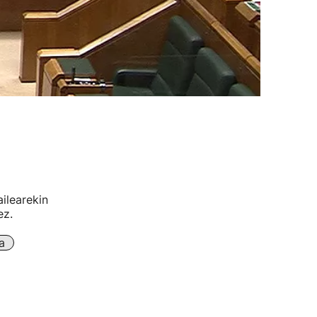
ilearekin
ez.
a