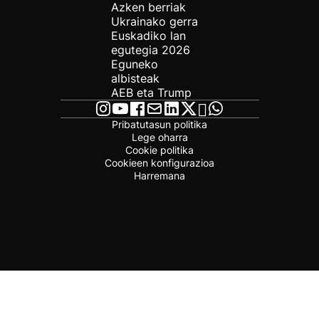
Azken berriak
Ukrainako gerra
Euskadiko lan
egutegia 2026
Eguneko
albisteak
AEB eta Trump
Pribatutasun politika
Lege oharra
Cookie politika
Cookieen konfigurazioa
Harremana