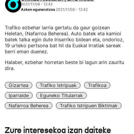
2021/11/08 - 12:42
Azken eguneratzea
2021/11/08 - 12:42
Trafiko ezbehar larria gertatu da gaur goizean
Heletan, (Nafarroa Beherea). Auto batek eta kamioi
batek talka egin dute Irisarriko bidean eta, ondorioz,
19 urteko pertsona bat hil da Euskal Irratiak sareak
berri eman duenez.
Halaber, ezbehar horretan beste bi lagun arin zauritu
dira.
Gizartea
Trafiko Istripuak
Trafikoa
Iparralde
Eguneko Titularrak
Nafarroa Beherea
Trafiko Istripuen Biktimak
Zure interesekoa izan daiteke