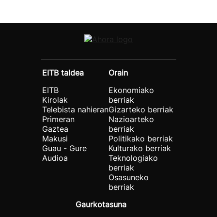
EITB taldea
Orain
EITB
Ekonomiako
Kirolak
berriak
Telebista nahieran
Gizarteko berriak
Primeran
Nazioarteko
Gaztea
berriak
Makusi
Politikako berriak
Guau - Gure
Kulturako berriak
Audioa
Teknologiako
berriak
Osasuneko
berriak
Gaurkotasuna