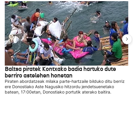
Baltsa piratek Kontxako badia hartuko dute
berriro astelehen honetan
Piraten abordatzeak milaka parte-hartzaile bilduko ditu berriz
ere Donostiako Aste Nagusiko hitzordu jendetsuenetako
batean, 17:00etan, Donostiako portutik aterako baitira.