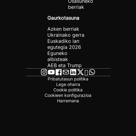
Osasuneko
berriak
Gaurkotasuna
Azken berriak
Ukrainako gerra
Euskadiko lan
egutegia 2026
Eguneko
albisteak
AEB eta Trump
Pribatutasun politika
Lege oharra
Cookie politika
Cookieen konfigurazioa
Harremana