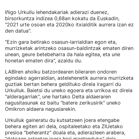
Iñigo Urkullu lehendakariak adierazi duenez,
birsorkuntza indizea 0,68an kokatu da Euskadin,
"2021 urte osoan eta 2020ko itxialditik aurrera izan ez
den datua".
"Ezin gara betirako osasun-larrialdian egon eta,
murrizketak arintzeko osasun-baldintzak ematen diren
unean, geure betebeharra da hala egitea, eta une
honetan ematen dira", azaldu du.
LABIren aholku batzordearen bileraren ondoren
egindako agerraldian, astelehenetik aurrera murrizketa
guztiak bertan behera geldituko direla iragarri du
Urkulluk. Baietsi du uneko egoera eta urrikoa ez direla
"alderagarriak", une hartako Delta aldaeraren
nagusitasunak ez baitu "batere zerikusirik" uneko
Omikron aldaera nagusiarekin.
Urkulluk gaineratu du kutsatzeen joera etengabe
behera egiten ari dela, ospitaleetako eta ZIUetako
presioa "beherantz" doala eta, adierazleen arabera,
"datozen asteetan joera hori mantenduko" dela.