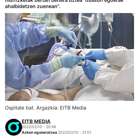
murrizketak bertan behera uztea "osasun egoerak
ahalbidetzen zuenean".
Ospitale bat. Argazkia: EITB Media
EITB MEDIA
2022/02/10 - 20:58
Azken eguneratzea
2022/02/10 - 21:01