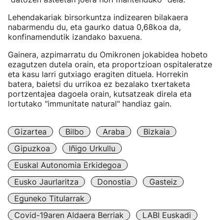
Lehendakariak birsorkuntza indizearen bilakaera
nabarmendu du, eta gaurko datua 0,68koa da,
konfinamendutik izandako baxuena.
Gainera, azpimarratu du Omikronen jokabidea hobeto
ezagutzen dutela orain, eta proportzioan ospitaleratze
eta kasu larri gutxiago eragiten dituela. Horrekin
batera, baietsi du urrikoa ez bezalako txertaketa
portzentajea dagoela orain, kutsatzeak direla eta
lortutako "immunitate natural" handiaz gain.
Gizartea
Bilbo
Araba
Bizkaia
Gipuzkoa
Iñigo Urkullu
Euskal Autonomia Erkidegoa
Eusko Jaurlaritza
Donostia
Gasteiz
Eguneko Titularrak
Covid-19aren Aldaera Berriak
LABI Euskadi