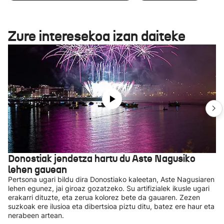
Zure interesekoa izan daiteke
Donostiak jendetza hartu du Aste Nagusiko
lehen gauean
Pertsona ugari bildu dira Donostiako kaleetan, Aste Nagusiaren
lehen egunez, jai giroaz gozatzeko. Su artifizialek ikusle ugari
erakarri dituzte, eta zerua kolorez bete da gauaren. Zezen
suzkoak ere ilusioa eta dibertsioa piztu ditu, batez ere haur eta
nerabeen artean.