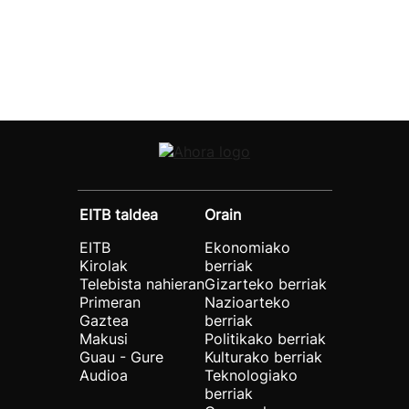
EITB taldea
Orain
EITB
Ekonomiako
Kirolak
berriak
Telebista nahieran
Gizarteko berriak
Primeran
Nazioarteko
Gaztea
berriak
Makusi
Politikako berriak
Guau - Gure
Kulturako berriak
Audioa
Teknologiako
berriak