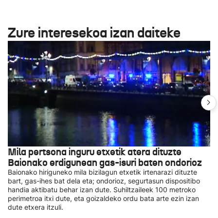
Zure interesekoa izan daiteke
Mila pertsona inguru etxetik atera dituzte
Baionako erdigunean gas-isuri baten ondorioz
Baionako hiriguneko mila bizilagun etxetik irtenarazi dituzte
bart, gas-ihes bat dela eta; ondorioz, segurtasun dispositibo
handia aktibatu behar izan dute. Suhiltzaileek 100 metroko
perimetroa itxi dute, eta goizaldeko ordu bata arte ezin izan
dute etxera itzuli.