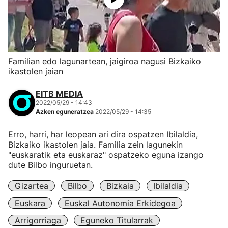
Familian edo lagunartean, jaigiroa nagusi Bizkaiko
ikastolen jaian
EITB MEDIA
2022/05/29 - 14:43
Azken eguneratzea
2022/05/29 - 14:35
Erro, harri, har leopean ari dira ospatzen Ibilaldia,
Bizkaiko ikastolen jaia. Familia zein lagunekin
"euskaratik eta euskaraz" ospatzeko eguna izango
dute Bilbo inguruetan.
Gizartea
Bilbo
Bizkaia
Ibilaldia
Euskara
Euskal Autonomia Erkidegoa
Arrigorriaga
Eguneko Titularrak