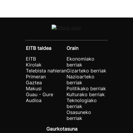
EITB taldea
Orain
EITB
Ekonomiako
Kirolak
berriak
Telebista nahieran
Gizarteko berriak
Primeran
Nazioarteko
Gaztea
berriak
Makusi
Politikako berriak
Guau - Gure
Kulturako berriak
Audioa
Teknologiako
berriak
Osasuneko
berriak
Gaurkotasuna