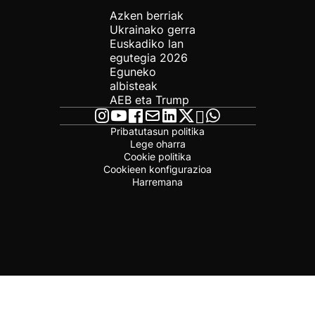
Azken berriak
Ukrainako gerra
Euskadiko lan
egutegia 2026
Eguneko
albisteak
AEB eta Trump
Pribatutasun politika
Lege oharra
Cookie politika
Cookieen konfigurazioa
Harremana