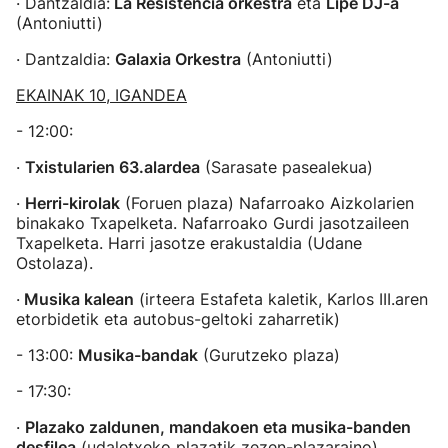
· Dantzaldia:
La Resistencia orkestra
eta
Lipe DJ-a
(Antoniutti)
· Dantzaldia:
Galaxia Orkestra
(Antoniutti)
EKAINAK 10, IGANDEA
- 12:00:
·
Txistularien 63.alardea
(Sarasate pasealekua)
·
Herri-kirolak
(Foruen plaza) Nafarroako Aizkolarien
binakako Txapelketa. Nafarroako Gurdi jasotzaileen
Txapelketa. Harri jasotze erakustaldia (Udane
Ostolaza).
·
Musika kalean
(irteera Estafeta kaletik, Karlos III.aren
etorbidetik eta autobus-geltoki zaharretik)
- 13:00:
Musika-bandak
(Gurutzeko plaza)
- 17:30:
·
Plazako zaldunen, mandakoen eta musika-banden
desfilea
(udaletxeko plazatik zezen-plazaraino)