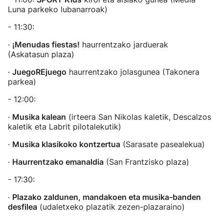
Luna parkeko lubanarroak)
- 11:30:
·
¡Menudas fiestas!
haurrentzako jarduerak
(Askatasun plaza)
·
JuegoREjuego
haurrentzako jolasgunea (Takonera
parkea)
- 12:00:
·
Musika kalean
(irteera San Nikolas kaletik, Descalzos
kaletik eta Labrit pilotalekutik)
·
Musika klasikoko kontzertua
(Sarasate pasealekua)
·
Haurrentzako emanaldia
(San Frantzisko plaza)
- 17:30:
·
Plazako zaldunen, mandakoen eta musika-banden
desfilea
(udaletxeko plazatik zezen-plazaraino)