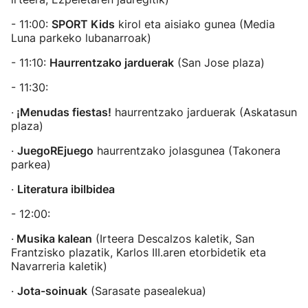
- 11:00:
SPORT Kids
kirol eta aisiako gunea (Media
Luna parkeko lubanarroak)
- 11:10:
Haurrentzako jarduerak
(San Jose plaza)
- 11:30:
·
¡Menudas fiestas!
haurrentzako jarduerak (Askatasun
plaza)
·
JuegoREjuego
haurrentzako jolasgunea (Takonera
parkea)
·
Literatura ibilbidea
- 12:00:
·
Musika kalean
(Irteera Descalzos kaletik, San
Frantzisko plazatik, Karlos III.aren etorbidetik eta
Navarreria kaletik)
·
Jota-soinuak
(Sarasate pasealekua)