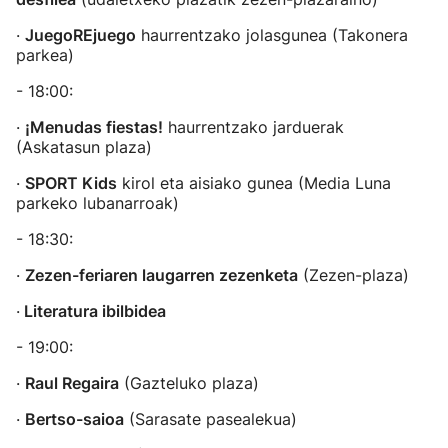
·
JuegoREjuego
haurrentzako jolasgunea (Takonera
parkea)
- 18:00:
·
¡Menudas fiestas!
haurrentzako jarduerak
(Askatasun plaza)
·
SPORT Kids
kirol eta aisiako gunea (Media Luna
parkeko lubanarroak)
- 18:30:
·
Zezen-feriaren laugarren zezenketa
(Zezen-plaza)
·
Literatura ibilbidea
- 19:00:
·
Raul Regaira
(Gazteluko plaza)
·
Bertso-saioa
(Sarasate pasealekua)