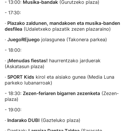
- 13:00:
Musika-bandak
(Gurutzeko plaza)
- 17:30:
·
Plazako zaldunen, mandakoen eta musika-banden
desfilea
(Udaletxeko plazatik zezen plazaraino)
·
JuegoREjuego
jolasgunea (Takonera parkea)
- 18:00:
·
¡Menudas fiestas!
haurrentzako jarduerak
(Askatasun plaza)
·
SPORT Kids
kirol eta aisiako gunea (Media Luna
parkeko lubanarroak)
- 18:30:
Zezen-feriaren bigarren zezenketa
(Zezen-
plaza)
- 19:00:
·
Indarako DUBI
(Gazteluko plaza)
· Dantzak:
Larraiza Dantza Taldea
(Sarasate