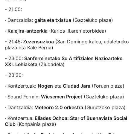
- 21:00:
· Dantzaldia:
gaita eta txistua
(Gazteluko plaza)
·
Kalejira-antzerkia
(Karlos III.aren etorbidea)
- 21:45:
Zezensuzkoa
(San Domingo kalea, udaletxeko
plaza eta Kale Berria)
- 23:00:
Sanferminetako Su Artifizialen Nazioarteko
XXI. Lehiaketa
(Ziudadela)
- 23:30:
· Kontzertuak:
Nogen
eta
Ciudad Jara
(Foruen plaza)
· Sound Fermin:
Wiesemen Project
(Gazteluko plaza)
· Dantzaldia:
Meteoro 2.0 orkestra
(Gurutzeko plaza)
· Kontzertua:
Eliades Ochoa: Star of Buenavista Social
Club
(Konpainia plaza)