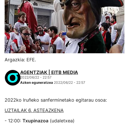
Argazkia: EFE.
AGENTZIAK | EITB MEDIA
2022/06/22 - 22:57
Azken eguneratzea
2022/06/22 - 22:57
2022ko Iruñeko sanferminetako egitarau osoa:
UZTAILAK 6, ASTEAZKENA
- 12:00:
Txupinazoa
(udaletxea)