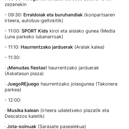
zezenekin
- 09:30:
Erraldoiak eta buruhandiak
(konpartsaren
irteera, autobus-geltokitik)
- 11:00:
SPORT Kids
kirol eta aisiako gunea (Media
Luna parkeko lubanarroak)
- 11:10:
Haurrentzako jarduerak
(Aralak kalea)
- 11:30:
·
¡Menudas fiestas!
haurrentzako jarduerak
(Askatasun plaza)
·
JuegoREjuego
haurrentzako jolasgunea (Takonera
parkea)
- 12:00:
·
Musika kalean
(irteera udaletxeko plazatik eta
Descalzos kaletik)
·
Jota-soinuak
(Sarasate pasealekua)