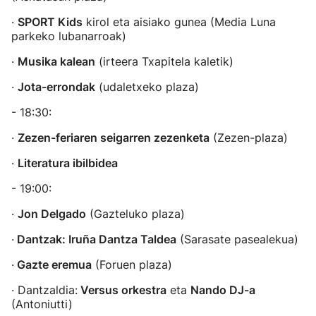
·
SPORT Kids
kirol eta aisiako gunea (Media Luna
parkeko lubanarroak)
·
Musika kalean
(irteera Txapitela kaletik)
·
Jota-errondak
(udaletxeko plaza)
- 18:30:
·
Zezen-feriaren seigarren zezenketa
(Zezen-plaza)
·
Literatura ibilbidea
- 19:00:
·
Jon Delgado
(Gazteluko plaza)
·
Dantzak: Iruña Dantza Taldea
(Sarasate pasealekua)
·
Gazte eremua
(Foruen plaza)
· Dantzaldia:
Versus orkestra
eta
Nando DJ-a
(Antoniutti)