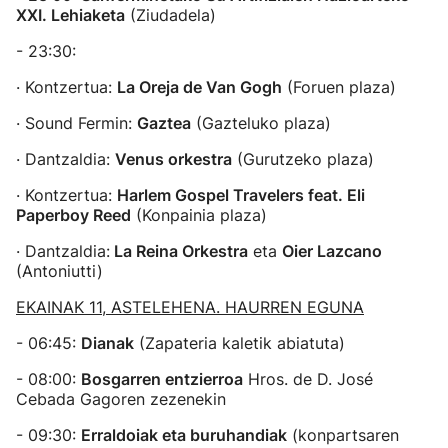
XXI. Lehiaketa
(Ziudadela)
- 23:30:
· Kontzertua:
La Oreja de Van Gogh
(Foruen plaza)
· Sound Fermin:
Gaztea
(Gazteluko plaza)
· Dantzaldia:
Venus orkestra
(Gurutzeko plaza)
· Kontzertua:
Harlem Gospel Travelers feat. Eli
Paperboy Reed
(Konpainia plaza)
· Dantzaldia:
La Reina Orkestra
eta
Oier Lazcano
(Antoniutti)
EKAINAK 11, ASTELEHENA. HAURREN EGUNA
- 06:45:
Dianak
(Zapateria kaletik abiatuta)
- 08:00:
Bosgarren entzierroa
Hros. de D. José
Cebada Gagoren zezenekin
- 09:30:
Erraldoiak eta buruhandiak
(konpartsaren