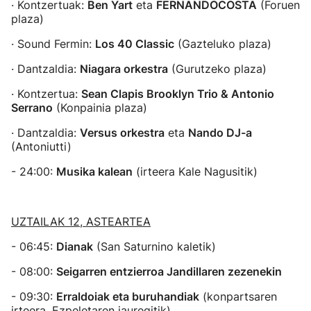
· Kontzertuak:
Ben Yart
eta
FERNANDOCOSTA
(Foruen
plaza)
· Sound Fermin:
Los 40 Classic
(Gazteluko plaza)
· Dantzaldia:
Niagara orkestra
(Gurutzeko plaza)
· Kontzertua:
Sean Clapis Brooklyn Trio & Antonio
Serrano
(Konpainia plaza)
· Dantzaldia:
Versus orkestra
eta
Nando DJ-a
(Antoniutti)
- 24:00:
Musika kalean
(irteera Kale Nagusitik)
UZTAILAK 12, ASTEARTEA
- 06:45:
Dianak
(San Saturnino kaletik)
- 08:00:
Seigarren entzierroa Jandillaren zezenekin
- 09:30:
Erraldoiak eta buruhandiak
(konpartsaren
irteera, Ezpeletaren jauregitik)