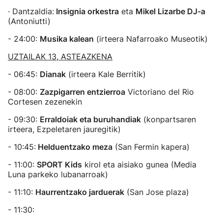
· Dantzaldia:
Insignia orkestra
eta
Mikel Lizarbe DJ-a
(Antoniutti)
- 24:00:
Musika kalean
(irteera Nafarroako Museotik)
UZTAILAK 13, ASTEAZKENA
- 06:45:
Dianak
(irteera Kale Berritik)
- 08:00:
Zazpigarren entzierroa
Victoriano del Rio
Cortesen zezenekin
- 09:30:
Erraldoiak eta buruhandiak
(konpartsaren
irteera, Ezpeletaren jauregitik)
- 10:45:
Helduentzako meza
(San Fermin kapera)
- 11:00:
SPORT Kids
kirol eta aisiako gunea (Media
Luna parkeko lubanarroak)
- 11:10:
Haurrentzako jarduerak
(San Jose plaza)
- 11:30: