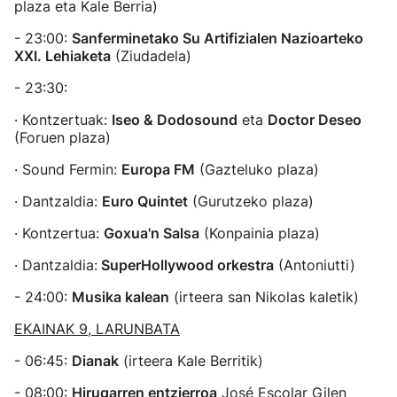
plaza eta Kale Berria)
- 23:00:
Sanferminetako Su Artifizialen Nazioarteko
XXI. Lehiaketa
(Ziudadela)
- 23:30:
· Kontzertuak:
Iseo & Dodosound
eta
Doctor Deseo
(Foruen plaza)
· Sound Fermin:
Europa FM
(Gazteluko plaza)
· Dantzaldia:
Euro Quintet
(Gurutzeko plaza)
· Kontzertua:
Goxua'n Salsa
(Konpainia plaza)
· Dantzaldia:
SuperHollywood orkestra
(Antoniutti)
- 24:00:
Musika kalean
(irteera san Nikolas kaletik)
EKAINAK 9, LARUNBATA
- 06:45:
Dianak
(irteera Kale Berritik)
- 08:00:
Hirugarren entzierroa
José Escolar Gilen