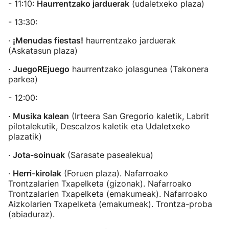
- 11:10:
Haurrentzako jarduerak
(udaletxeko plaza)
- 13:30:
·
¡Menudas fiestas!
haurrentzako jarduerak
(Askatasun plaza)
·
JuegoREjuego
haurrentzako jolasgunea (Takonera
parkea)
- 12:00:
·
Musika kalean
(Irteera San Gregorio kaletik, Labrit
pilotalekutik, Descalzos kaletik eta Udaletxeko
plazatik)
·
Jota-soinuak
(Sarasate pasealekua)
·
Herri-kirolak
(Foruen plaza). Nafarroako
Trontzalarien Txapelketa (gizonak). Nafarroako
Trontzalarien Txapelketa (emakumeak). Nafarroako
Aizkolarien Txapelketa (emakumeak). Trontza-proba
(abiaduraz).