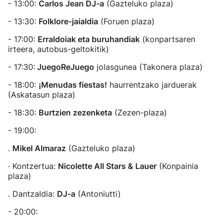
- 13:00:
Carlos Jean DJ-a
(Gazteluko plaza)
- 13:30:
Folklore-jaialdia
(Foruen plaza)
- 17:00:
Erraldoiak eta buruhandiak
(konpartsaren
irteera, autobus-geltokitik)
- 17:30:
JuegoReJuego
jolasgunea (Takonera plaza)
- 18:00:
¡Menudas fiestas!
haurrentzako jarduerak
(Askatasun plaza)
- 18:30:
Burtzien zezenketa
(Zezen-plaza)
- 19:00:
.
Mikel Almaraz
(Gazteluko plaza)
· Kontzertua:
Nicolette All Stars & Lauer
(Konpainia
plaza)
. Dantzaldia:
DJ-a
(Antoniutti)
- 20:00: