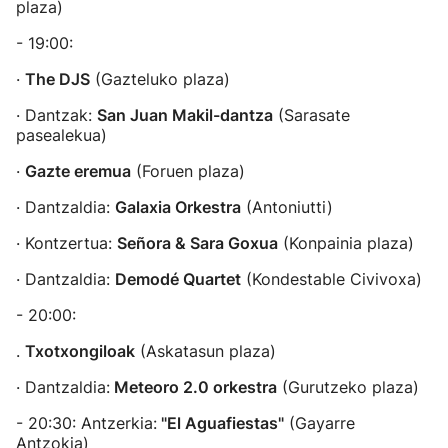
plaza)
- 19:00:
·
The DJS
(Gazteluko plaza)
· Dantzak:
San Juan Makil-dantza
(Sarasate
pasealekua)
·
Gazte eremua
(Foruen plaza)
· Dantzaldia:
Galaxia Orkestra
(Antoniutti)
· Kontzertua:
Señora & Sara Goxua
(Konpainia plaza)
· Dantzaldia:
Demodé Quartet
(Kondestable Civivoxa)
- 20:00:
.
Txotxongiloak
(Askatasun plaza)
· Dantzaldia:
Meteoro 2.0 orkestra
(Gurutzeko plaza)
- 20:30: Antzerkia:
"El Aguafiestas"
(Gayarre
Antzokia)