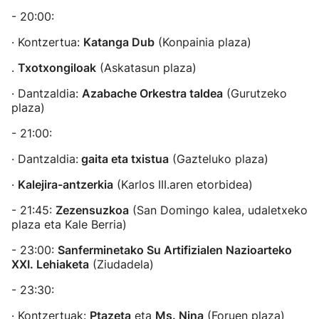
- 20:00:
· Kontzertua:
Katanga Dub
(Konpainia plaza)
.
Txotxongiloak
(Askatasun plaza)
· Dantzaldia:
Azabache Orkestra taldea
(Gurutzeko
plaza)
- 21:00:
· Dantzaldia:
gaita eta txistua
(Gazteluko plaza)
·
Kalejira-antzerkia
(Karlos III.aren etorbidea)
- 21:45:
Zezensuzkoa
(San Domingo kalea, udaletxeko
plaza eta Kale Berria)
- 23:00:
Sanferminetako Su Artifizialen Nazioarteko
XXI. Lehiaketa
(Ziudadela)
- 23:30:
· Kontzertuak:
Ptazeta
eta
Ms. Nina
(Foruen plaza)