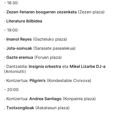
- 18:30:
·
Zezen-feriaren bosgarren zezenketa
(Zezen-plaza)
·
Literatura ibilbidea
- 19:00:
·
Imanol Reyes
(Gazteluko plaza)
·
Jota-soinuak
(Sarasate pasealekua)
·
Gazte eremua
(Foruen plaza)
· Dantzaldia:
Insignia orkestra
eta
Mikel Lizarbe DJ-a
(Antoniutti)
· Kontzertua:
Pilgrim's
(Kondestable Civivoxa)
- 20:00:
. Kontzertua:
Andrea Santiago
(Konpainia plaza)
.
Txotxongiloak
(Askatasun plaza)