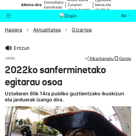
Donostiako
|
|
Albiste dira
Zuriaren
beroa eta
kanoikada
azken txanpa
ekaitzak
EU
Hasiera
Aktualitatea
Gizartea
Aktualitatea
Bilatzailea
Politika
Entzun
JAIAK
Elkarbanatu
Gorde
Kultura
2022ko sanferminetako
egitarau osoa
Ikusmiran
Uztailaren 6tik 14ra publiko guztientzako ikuskizun
Eguraldia
eta jarduerak izango dira.