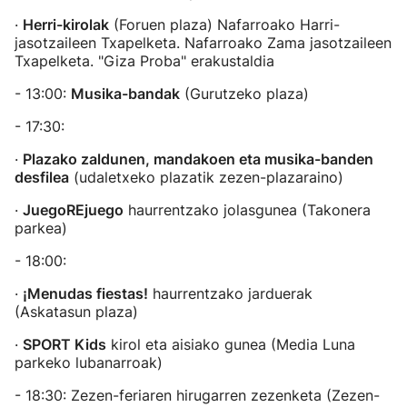
·
Herri-kirolak
(Foruen plaza) Nafarroako Harri-
jasotzaileen Txapelketa. Nafarroako Zama jasotzaileen
Txapelketa. "Giza Proba" erakustaldia
- 13:00:
Musika-bandak
(Gurutzeko plaza)
- 17:30:
·
Plazako zaldunen, mandakoen eta musika-banden
desfilea
(udaletxeko plazatik zezen-plazaraino)
·
JuegoREjuego
haurrentzako jolasgunea (Takonera
parkea)
- 18:00:
·
¡Menudas fiestas!
haurrentzako jarduerak
(Askatasun plaza)
·
SPORT Kids
kirol eta aisiako gunea (Media Luna
parkeko lubanarroak)
- 18:30: Zezen-feriaren hirugarren zezenketa (Zezen-