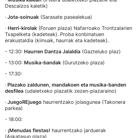
Descalzos kaletik)
·
Jota-soinuak
(Sarasate pasealekua)
·
Herri-kirolak
(Foruen plaza) Nafarroako Trontzalarien
Txapelketa (kadeteak). Proba konbinatuen
erakustaldia (kimuak, haurrak eta kadeteak).
- 12:30:
Haurren Dantza Jaialdia
(Gazteluko plaz)
- 13:00:
Musika-bandak
(Gurutzeko plaza)
- 17:30:
·
Plazako zaldunen, mandakoen eta musika-banden
desfilea
(udaletxeko plazatik zezen-plazaraino)
·
JuegoREjuego
haurrentzako jolasgunea (Takonera
parkea)
- 18:00:
·
¡Menudas fiestas!
haurrentzako jarduerak
(Askatasun plaza)