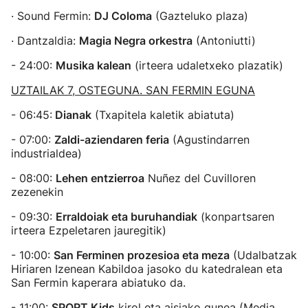
· Sound Fermin:
DJ Coloma
(Gazteluko plaza)
· Dantzaldia:
Magia Negra orkestra
(Antoniutti)
- 24:00:
Musika kalean
(irteera udaletxeko plazatik)
UZTAILAK 7, OSTEGUNA. SAN FERMIN EGUNA
- 06:45:
Dianak
(Txapitela kaletik abiatuta)
- 07:00:
Zaldi-aziendaren feria
(Agustindarren
industrialdea)
- 08:00:
Lehen entzierroa
Nuñez del Cuvilloren
zezenekin
- 09:30:
Erraldoiak eta buruhandiak
(konpartsaren
irteera Ezpeletaren jauregitik)
- 10:00:
San Ferminen prozesioa eta meza
(Udalbatzak
Hiriaren Izenean Kabildoa jasoko du katedralean eta
San Fermin kaperara abiatuko da.
- 11:00:
SPORT Kids
kirol eta aisiako gunea (Media