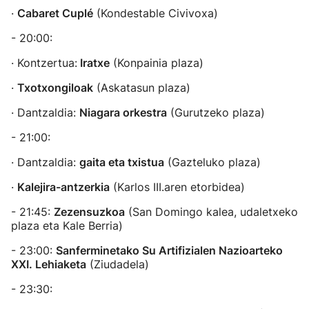
·
Cabaret Cuplé
(Kondestable Civivoxa)
- 20:00:
· Kontzertua:
Iratxe
(Konpainia plaza)
·
Txotxongiloak
(Askatasun plaza)
· Dantzaldia:
Niagara orkestra
(Gurutzeko plaza)
- 21:00:
· Dantzaldia:
gaita eta txistua
(Gazteluko plaza)
·
Kalejira-antzerkia
(Karlos III.aren etorbidea)
- 21:45:
Zezensuzkoa
(San Domingo kalea, udaletxeko
plaza eta Kale Berria)
- 23:00:
Sanferminetako Su Artifizialen Nazioarteko
XXI. Lehiaketa
(Ziudadela)
- 23:30: