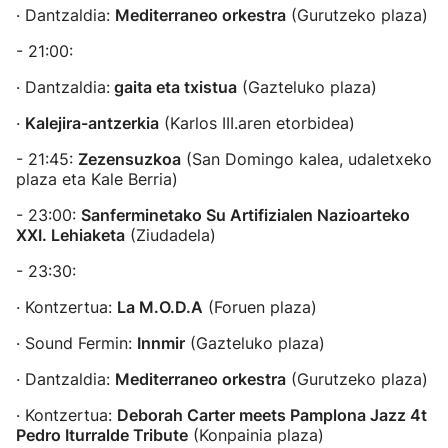
· Dantzaldia:
Mediterraneo orkestra
(Gurutzeko plaza)
- 21:00:
· Dantzaldia:
gaita eta txistua
(Gazteluko plaza)
·
Kalejira-antzerkia
(Karlos III.aren etorbidea)
- 21:45:
Zezensuzkoa
(San Domingo kalea, udaletxeko
plaza eta Kale Berria)
- 23:00:
Sanferminetako Su Artifizialen Nazioarteko
XXI. Lehiaketa
(Ziudadela)
- 23:30:
· Kontzertua:
La M.O.D.A
(Foruen plaza)
· Sound Fermin:
Innmir
(Gazteluko plaza)
· Dantzaldia:
Mediterraneo orkestra
(Gurutzeko plaza)
· Kontzertua:
Deborah Carter meets Pamplona Jazz 4t
Pedro Iturralde Tribute
(Konpainia plaza)