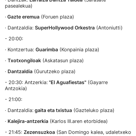
pasealekua)
·
Gazte eremua
(Foruen plaza)
· Dantzaldia:
SuperHollywood Orkestra
(Antoniutti)
- 20:00:
· Kontzertua:
Guarimba
(Konpainia plaza)
·
Txotxongiloak
(Askatasun plaza)
·
Dantzaldia
(Gurutzeko plaza)
- 20:30: Antzerkia:
"El Aguafiestas"
(Gayarre
Antzokia)
- 21:00:
· Dantzaldia:
gaita eta txistua
(Gazteluko plaza)
·
Kalejira-antzerkia
(Karlos III.aren etorbidea)
- 21:45:
Zezensuzkoa
(San Domingo kalea, udaletxeko