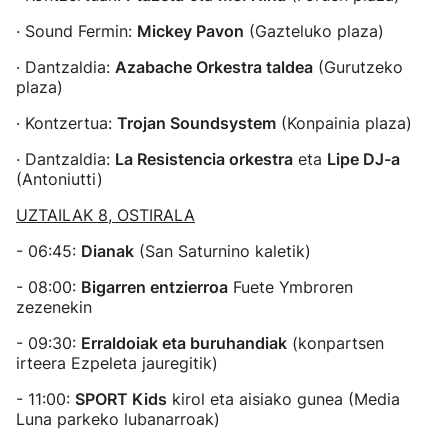
· Sound Fermin:
Mickey Pavon
(Gazteluko plaza)
· Dantzaldia:
Azabache Orkestra taldea
(Gurutzeko
plaza)
· Kontzertua:
Trojan Soundsystem
(Konpainia plaza)
· Dantzaldia:
La Resistencia orkestra
eta
Lipe DJ-a
(Antoniutti)
UZTAILAK 8, OSTIRALA
- 06:45:
Dianak
(San Saturnino kaletik)
- 08:00:
Bigarren entzierroa
Fuete Ymbroren
zezenekin
- 09:30:
Erraldoiak eta buruhandiak
(konpartsen
irteera Ezpeleta jauregitik)
- 11:00:
SPORT Kids
kirol eta aisiako gunea (Media
Luna parkeko lubanarroak)