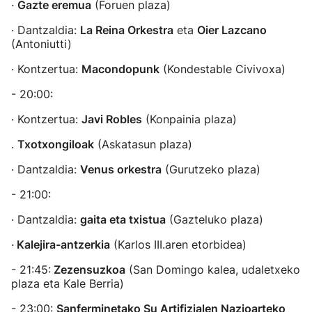
·
Gazte eremua
(Foruen plaza)
· Dantzaldia:
La Reina Orkestra
eta
Oier Lazcano
(Antoniutti)
· Kontzertua:
Macondopunk
(Kondestable Civivoxa)
- 20:00:
· Kontzertua:
Javi Robles
(Konpainia plaza)
.
Txotxongiloak
(Askatasun plaza)
· Dantzaldia:
Venus orkestra
(Gurutzeko plaza)
- 21:00:
· Dantzaldia:
gaita eta txistua
(Gazteluko plaza)
·
Kalejira-antzerkia
(Karlos III.aren etorbidea)
- 21:45:
Zezensuzkoa
(San Domingo kalea, udaletxeko
plaza eta Kale Berria)
- 23:00:
Sanferminetako Su Artifizialen Nazioarteko