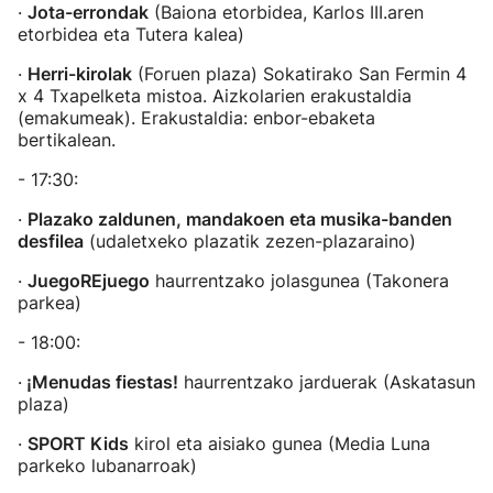
·
Jota-errondak
(Baiona etorbidea, Karlos III.aren
etorbidea eta Tutera kalea)
·
Herri-kirolak
(Foruen plaza) Sokatirako San Fermin 4
x 4 Txapelketa mistoa. Aizkolarien erakustaldia
(emakumeak). Erakustaldia: enbor-ebaketa
bertikalean.
- 17:30:
·
Plazako zaldunen, mandakoen eta musika-banden
desfilea
(udaletxeko plazatik zezen-plazaraino)
·
JuegoREjuego
haurrentzako jolasgunea (Takonera
parkea)
- 18:00:
·
¡Menudas fiestas!
haurrentzako jarduerak (Askatasun
plaza)
·
SPORT Kids
kirol eta aisiako gunea (Media Luna
parkeko lubanarroak)