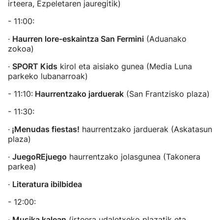
irteera, Ezpeletaren jauregitik)
- 11:00:
·
Haurren lore-eskaintza San Fermini
(Aduanako
zokoa)
·
SPORT Kids
kirol eta aisiako gunea (Media Luna
parkeko lubanarroak)
- 11:10:
Haurrentzako jarduerak
(San Frantzisko plaza)
- 11:30:
·
¡Menudas fiestas!
haurrentzako jarduerak (Askatasun
plaza)
·
JuegoREjuego
haurrentzako jolasgunea (Takonera
parkea)
·
Literatura ibilbidea
- 12:00:
·
Musika kalean
(irteera udaletxeko plazatik eta