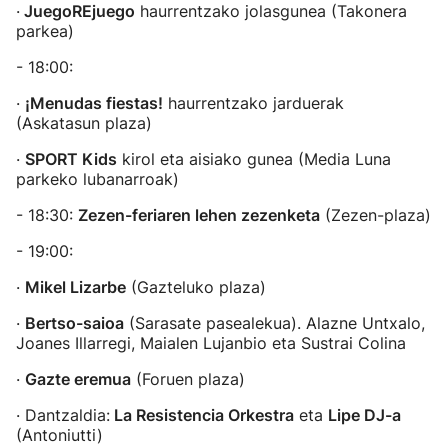
·
JuegoREjuego
haurrentzako jolasgunea (Takonera
parkea)
- 18:00:
·
¡Menudas fiestas!
haurrentzako jarduerak
(Askatasun plaza)
·
SPORT Kids
kirol eta aisiako gunea (Media Luna
parkeko lubanarroak)
- 18:30:
Zezen-feriaren lehen zezenketa
(Zezen-plaza)
- 19:00:
·
Mikel Lizarbe
(Gazteluko plaza)
·
Bertso-saioa
(Sarasate pasealekua). Alazne Untxalo,
Joanes Illarregi, Maialen Lujanbio eta Sustrai Colina
·
Gazte eremua
(Foruen plaza)
· Dantzaldia:
La Resistencia Orkestra
eta
Lipe DJ-a
(Antoniutti)