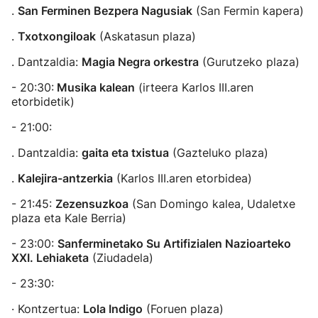
.
San Ferminen Bezpera Nagusiak
(San Fermin kapera)
.
Txotxongiloak
(Askatasun plaza)
. Dantzaldia:
Magia Negra orkestra
(Gurutzeko plaza)
- 20:30:
Musika kalean
(irteera Karlos III.aren
etorbidetik)
- 21:00:
. Dantzaldia:
gaita eta txistua
(Gazteluko plaza)
.
Kalejira-antzerkia
(Karlos III.aren etorbidea)
- 21:45:
Zezensuzkoa
(San Domingo kalea, Udaletxe
plaza eta Kale Berria)
- 23:00:
Sanferminetako Su Artifizialen Nazioarteko
XXI. Lehiaketa
(Ziudadela)
- 23:30:
· Kontzertua:
Lola Indigo
(Foruen plaza)