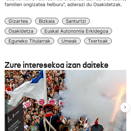
familien ongizatea helburu", adierazi du Osakidetzak.
Gizartea
Bizkaia
Santurtzi
Osakidetza
Euskal Autonomia Erkidegoa
Eguneko Titularrak
Umeak
Txertoak
Zure interesekoa izan daiteke