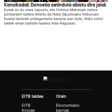
Kanoikadak Donostia astinduta abiatu dira jaiak
Euriak ez du unea zapuztu, eta Onintza Mokoroak metxa
piztearekin batera lehertu da festa Gipuzkoako hiriburuan.
Euskal dantzek protagonismo berezia izan dute, hiriko zortzi
taldek eman baitiote hasiera Aste Nagusiari.
EITB taldea
Orain
EITB
Ekonomiako
Kirolak
berriak