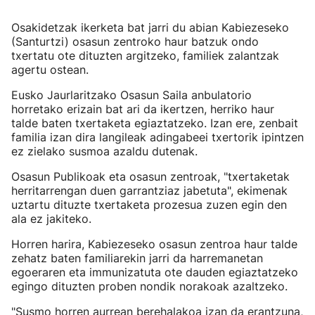
Osakidetzak ikerketa bat jarri du abian Kabiezeseko
(Santurtzi) osasun zentroko haur batzuk ondo
txertatu ote dituzten argitzeko, familiek zalantzak
agertu ostean.
Eusko Jaurlaritzako Osasun Saila anbulatorio
horretako erizain bat ari da ikertzen, herriko haur
talde baten txertaketa egiaztatzeko. Izan ere, zenbait
familia izan dira langileak adingabeei txertorik ipintzen
ez zielako susmoa azaldu dutenak.
Osasun Publikoak eta osasun zentroak, "txertaketak
herritarrengan duen garrantziaz jabetuta", ekimenak
uztartu dituzte txertaketa prozesua zuzen egin den
ala ez jakiteko.
Horren harira, Kabiezeseko osasun zentroa haur talde
zehatz baten familiarekin jarri da harremanetan
egoeraren eta immunizatuta ote dauden egiaztatzeko
egingo dituzten proben nondik norakoak azaltzeko.
"Susmo horren aurrean berehalakoa izan da erantzuna,