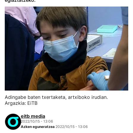
egiaztatzeko.
Adingabe baten txertaketa, artxiboko irudian.
Argazkia: EiTB
eitb media
2022/10/15 - 13:06
Azken eguneratzea
2022/10/15 - 13:06