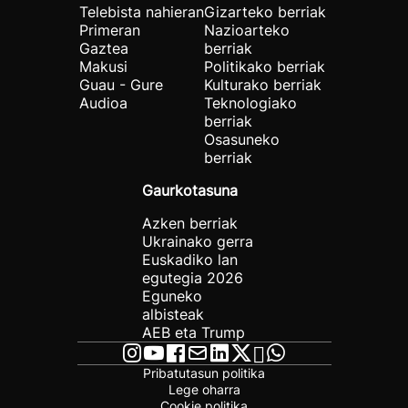
Telebista nahieran
Gizarteko berriak
Primeran
Nazioarteko
Gaztea
berriak
Makusi
Politikako berriak
Guau - Gure
Kulturako berriak
Audioa
Teknologiako
berriak
Osasuneko
berriak
Gaurkotasuna
Azken berriak
Ukrainako gerra
Euskadiko lan
egutegia 2026
Eguneko
albisteak
AEB eta Trump
Pribatutasun politika
Lege oharra
Cookie politika