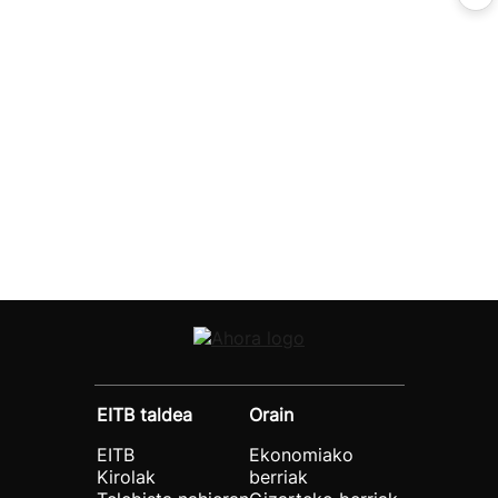
EITB taldea
Orain
EITB
Ekonomiako
Kirolak
berriak