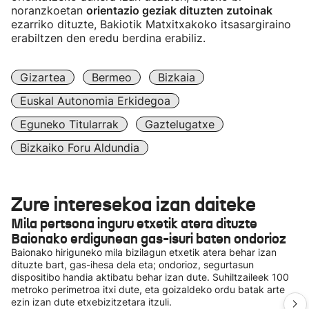
noranzkoetan
orientazio geziak dituzten zutoinak
ezarriko dituzte, Bakiotik Matxitxakoko itsasargiraino
erabiltzen den eredu berdina erabiliz.
Gizartea
Bermeo
Bizkaia
Euskal Autonomia Erkidegoa
Eguneko Titularrak
Gaztelugatxe
Bizkaiko Foru Aldundia
Zure interesekoa izan daiteke
Mila pertsona inguru etxetik atera dituzte
Baionako erdigunean gas-isuri baten ondorioz
Baionako hiriguneko mila bizilagun etxetik atera behar izan
dituzte bart, gas-ihesa dela eta; ondorioz, segurtasun
dispositibo handia aktibatu behar izan dute. Suhiltzaileek 100
metroko perimetroa itxi dute, eta goizaldeko ordu batak arte
ezin izan dute etxebizitzetara itzuli.