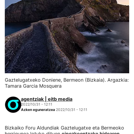
Gaztelugatxeko Doniene, Bermeon (Bizkaia). Argazkia:
Tamara Garcia Mosquera
agentziak | eitb media
2022/10/31 - 12:11
Azken eguneratzea
2022/10/31 - 12:11
Bizkaiko Foru Aldundiak Gaztelugatxe eta Bermeoko
herrigunea lotuko dituen
oinezkoentzako bidearen