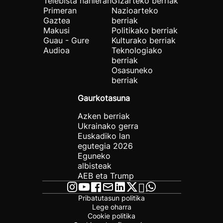
Telebista nahieran
Gizarteko berriak
Primeran
Nazioarteko
Gaztea
berriak
Makusi
Politikako berriak
Guau - Gure
Kulturako berriak
Audioa
Teknologiako
berriak
Osasuneko
berriak
Gaurkotasuna
Azken berriak
Ukrainako gerra
Euskadiko lan
egutegia 2026
Eguneko
albisteak
AEB eta Trump
Pribatutasun politika
Lege oharra
Cookie politika