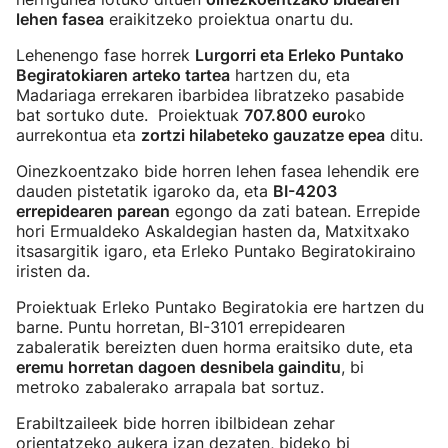
lehen fasea
eraikitzeko proiektua onartu du.
Lehenengo fase horrek
Lurgorri eta Erleko Puntako
Begiratokiaren arteko tartea
hartzen du, eta
Madariaga errekaren ibarbidea libratzeko pasabide
bat sortuko dute. Proiektuak
707.800 euro
ko
aurrekontua eta
zortzi hilabeteko gauzatze epea
ditu.
Oinezkoentzako bide horren lehen fasea lehendik ere
dauden pistetatik igaroko da, eta
BI-4203
errepidearen parean
egongo da zati batean. Errepide
hori Ermualdeko Askaldegian hasten da, Matxitxako
itsasargitik igaro, eta Erleko Puntako Begiratokiraino
iristen da.
Proiektuak Erleko Puntako Begiratokia ere hartzen du
barne. Puntu horretan, BI-3101 errepidearen
zabaleratik bereizten duen horma eraitsiko dute, eta
eremu horretan dagoen desnibela gainditu
, bi
metroko zabalerako arrapala bat sortuz.
Erabiltzaileek bide horren ibilbidean zehar
orientatzeko aukera izan dezaten, bideko bi