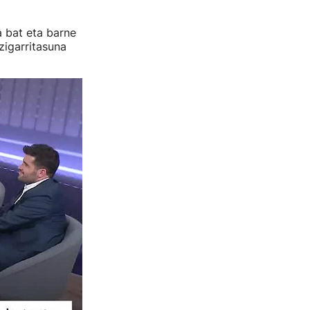
 bat eta barne
zigarritasuna