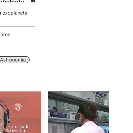
u exoplaneta
Haren
Astronomia