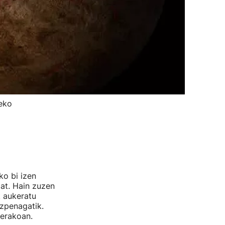
zeko
ko bi izen
zat. Hain zuzen
k aukeratu
azpenagatik.
zerakoan.