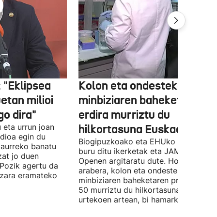
 "Eklipsea
Kolon eta ondesteko
etan milioi
minbiziaren baheketak
go dira"
erdira murriztu du
u eta urrun joan
hilkortasuna Euskadin
dioa egin du
Biogipuzkoako eta EHUko ikertzailea
taurreko banatu
buru ditu ikerketak eta JAMA Networ
zat jo duen
Openen argitaratu dute. Horren
Pozik agertu da
arabera, kolon eta ondesteko
lazara eramateko
minbiziaren baheketaren programak 
50 murriztu du hilkortasuna 50 eta 6
urtekoen artean, bi hamarkadatan.