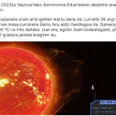
k 2022ko Nazioarteko Astronomia Elkartearen deialdira er
i.
oplaneta orain arte gehien ikertu dena da. Lurretik 26 argi-
ren masa Lurrarena baino hiru aldiz handiagoa da. Gainera,
0 ºC-ra irits daiteke. Izan ere, egiten duen biraketagatik, p
 gradura jaistea eragiten du.