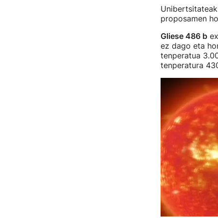
Unibertsitatea
proposamen hor
Gliese 486 b
ex
ez dago eta hor
tenperatua 3.00
tenperatura 430