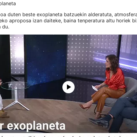
planeta
oa duten beste exoplaneta batzuekin alderatuta, atmosfera
eko aproposa izan daiteke, baina tenperatura altu horiek bi
 du.