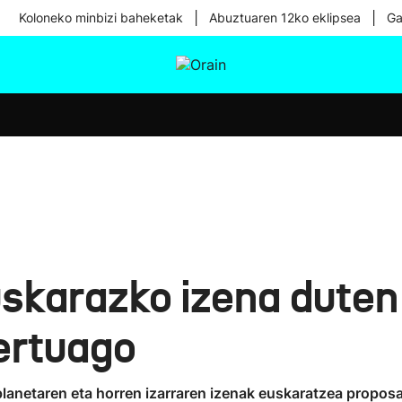
|
|
Koloneko minbizi baheketak
Abuztuaren 12ko eklipsea
Ga
tura
Ikusmiran
Egural
Osasuna
Teknologia
uskarazko izena duten
gertuago
planetaren eta horren izarraren izenak euskaratzea proposa