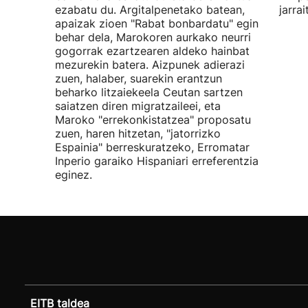
ezabatu du. Argitalpenetako batean,
jarra
apaizak zioen "Rabat bonbardatu" egin
behar dela, Marokoren aurkako neurri
gogorrak ezartzearen aldeko hainbat
mezurekin batera. Aizpunek adierazi
zuen, halaber, suarekin erantzun
beharko litzaiekeela Ceutan sartzen
saiatzen diren migratzaileei, eta
Maroko "errekonkistatzea" proposatu
zuen, haren hitzetan, "jatorrizko
Espainia" berreskuratzeko, Erromatar
Inperio garaiko Hispaniari erreferentzia
eginez.
EITB taldea