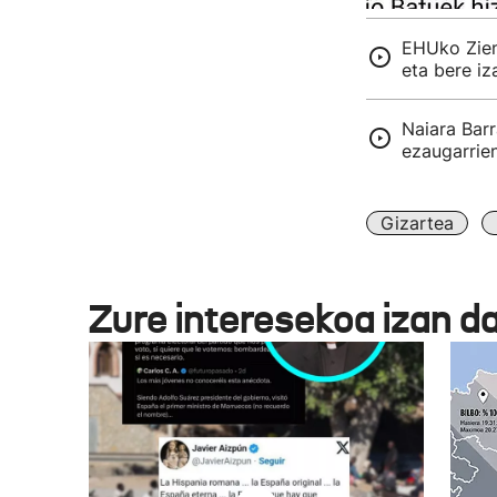
EHUko Zien
eta bere iz
Naiara Bar
ezaugarrie
Gizartea
Zure interesekoa izan d