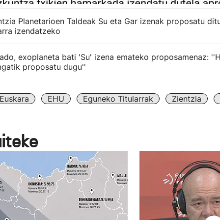
tzia Planetarioen Taldeak Su eta Gar izenak proposatu dit
arra izendatzeko
rado, exoplaneta bati 'Su' izena emateko proposamenaz: ''
ngatik proposatu dugu''
Euskara
EHU
Eguneko Titularrak
Zientzia
aiteke