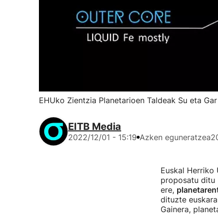
EHUko Zientzia Planetarioen Taldeak Su eta Gar
EITB Media
2022/12/01 - 15:19
Azken eguneratzea
2
Euskal Herriko 
proposatu ditu 
ere,
planetarent
dituzte euskara
Gainera, planet