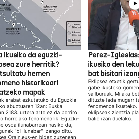
a ikusiko da eguzki-
Perez-Iglesias:
psea zure herritik?
ikusiko den leku
tsultatu hemen
bat bisitari izan
omeno historikoari
Eklipsea etxetik gert
gabe ikusteko gomen
atzeko mapak
sailburuak. Milaka be
iak erabat ezkutatuko du Eguzkia
dituzte iada mugarrit
o abuztuaren 12an: Euskal
fenomenoa ikusteko. 
an 2183. urtera arte ez da berriro
eklipseak zientzia p
ko horrelako fenomenorik. Eguzki-
balio izan duelako.
se osoa ilunabarrean hasiko da,
gunak "bi ilunabar" izango ditu.
sea Orain.eus-en bidez zuzenean