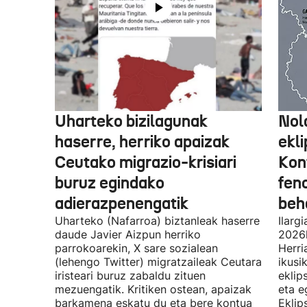
Uharteko bizilagunak
Nol
haserre, herriko apaizak
ekli
Ceutako migrazio-krisiari
Kon
buruz egindako
fen
adierazpenengatik
beh
Uharteko (Nafarroa) biztanleak haserre
Ilarg
daude Javier Aizpun herriko
2026k
parrokoarekin, X sare sozialean
Herri
(lehengo Twitter) migratzaileak Ceutara
ikusi
iristeari buruz zabaldu zituen
eklip
mezuengatik. Kritiken ostean, apaizak
eta e
barkamena eskatu du eta bere kontua
Eklip