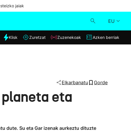
steizko jaiak
EU
dia
Klisk
Zuretzat
Zuzenekoak
Azken berriak
Klisk
Zuzenekoak
Zuretzat
Elkarbanatu
Gorde
 planeta eta
Azken berriak
tu dute. Su eta Gar izenak aurkeztu dituzte