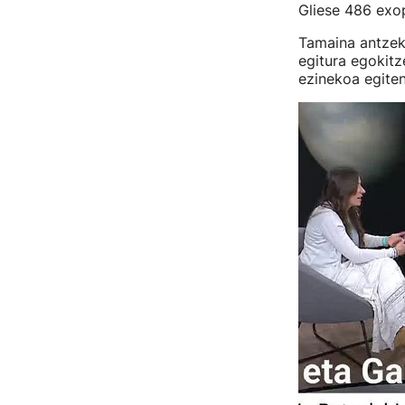
Gliese 486 exo
Tamaina antzek
egitura egokitz
ezinekoa egiten