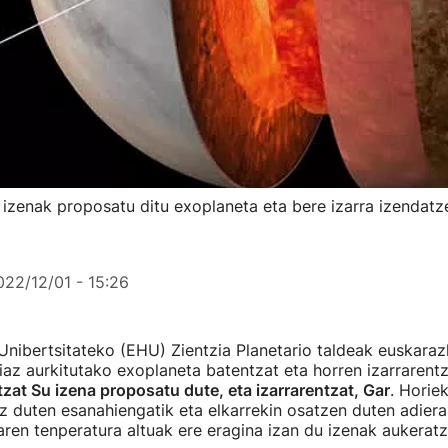
 izenak proposatu ditu exoplaneta eta bere izarra izendat
022/12/01 - 15:26
Unibertsitateko (EHU) Zientzia Planetario taldeak euskaraz
iaz aurkitutako exoplaneta batentzat eta horren izarrarent
zat Su izena proposatu dute, eta izarrarentzat, Gar
. Horie
z duten esanahiengatik eta elkarrekin osatzen duten adier
aren tenperatura altuak ere eragina izan du izenak aukerat