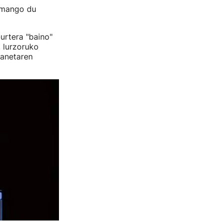
amango du
urtera "baino"
 lurzoruko
lanetaren