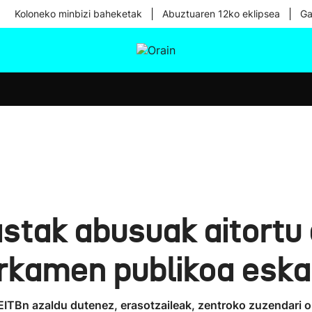
|
|
Koloneko minbizi baheketak
Abuztuaren 12ko eklipsea
Ga
tura
Ikusmiran
Egural
Osasuna
Teknologia
tak abusuak aitortu d
arkamen publikoa eska
ITBn azaldu dutenez, erasotzaileak, zentroko zuzendari o