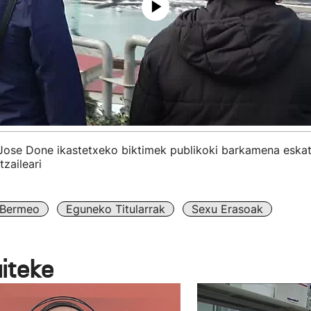
ose Done ikastetxeko biktimek publikoki barkamena eska
tzaileari
Bermeo
Eguneko Titularrak
Sexu Erasoak
aiteke