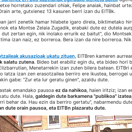
txe horretako zuzendari ohiak, Felipe anaiak, hainbat urt
rain arte, gutxienez 13 kasuren berri izan du EITBk.
an jarri zenetik hamar hilabete igaro direla, biktimetako hi
inok eta Montse Zelaia Zugadik, erabaki dute ez dutela aur
 dut zertan egin, nik inolako errurik ez baitut", dio Montsek
ktima izan naiz, ez borreroa. Bera izan da nire borreroa. Ni
otzaileak akusazioak ukatu zituen
, EITBren kameren aurrea
k salatu zutena
. Bideo bat erabiliz egin du, eta bideo hori bi
Elizbarrutian, Menetarrekin izan zuten bilera batean. EITBri
o latza izan zen erasotzailea berriro ere ikustea, berrogei u
akin gabe: "Zur eta lur geratu ginen", azaldu dute.
erastak emandako pausoa
ez da nahikoa
, haien iritziz; izan 
katu dute. Hala,
galdegin dute barkamena "publikoa" izatea,
arri behar da. Hau ezin da berriro gertatu", nabarmendu dut
n dute orain pausoa, eta EITBn plazaratu dute.