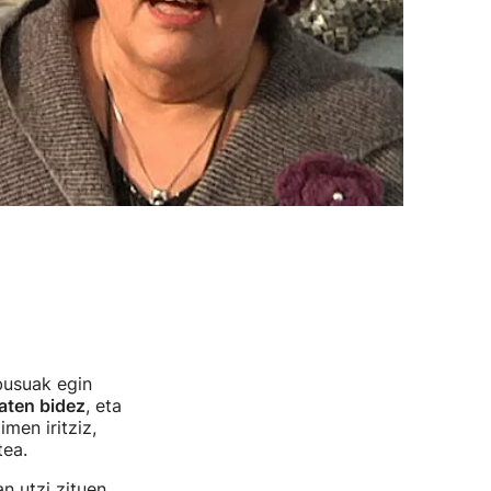
busuak egin
baten bidez
, eta
men iritziz,
tea.
n utzi zituen