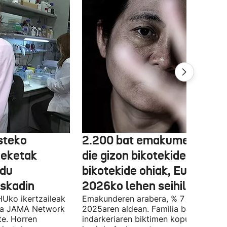
steko
2.200 bat emakumeri eras
heketak
die gizon bikotekideak edo
 du
bikotekide ohiak, Euskadin,
uskadin
2026ko lehen seihilekoan
Uko ikertzaileak
Emakunderen arabera, % 7 igo da
eta JAMA Network
2025aren aldean. Familia barruko
te. Horren
indarkeriaren biktimen kopurua % 20