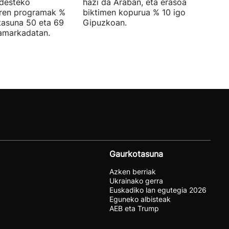
ndesteko
hazi da Araban, eta erasoa jasan dut
aren programak %
biktimen kopurua % 10 igo da
rtasuna 50 eta 69
Gipuzkoan.
hamarkadatan.
Gaurkotasuna
Azken berriak
Ukrainako gerra
Euskadiko lan egutegia 2026
Eguneko albisteak
AEB eta Trump