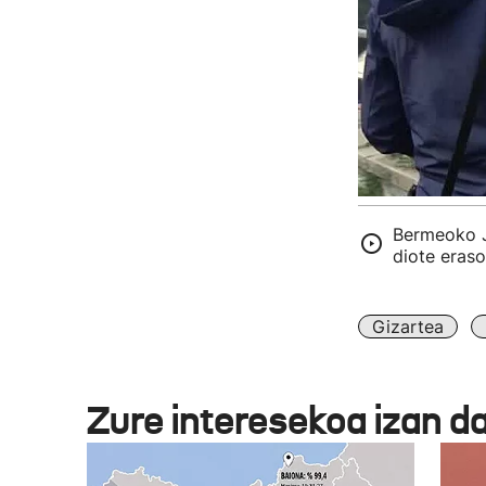
Bermeoko J
diote eraso
Gizartea
Zure interesekoa izan d