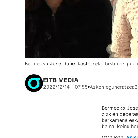
Bermeoko Jose Done ikastetxeko biktimek publik
EITB MEDIA
2022/12/14 - 07:55
Azken eguneratzea
2
Bermeoko Jose 
zizkien pederas
barkamena eskat
baina, keinu ho
Otsailean,
Asie