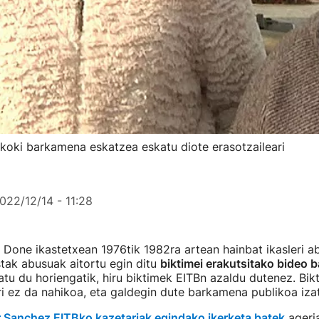
oki barkamena eskatzea eskatu diote erasotzaileari
022/12/14 - 11:28
Done ikastetxean 1976tik 1982ra artean hainbat ikasleri a
tak abusuak aitortu egin ditu
biktimei erakutsitako bideo 
u du horiengatik, hiru biktimek EITBn azaldu dutenez. Bikti
ri ez da nahikoa, eta galdegin dute barkamena publikoa iza
r Sanchez EITBko kazetariak egindako ikerketa batek
ageria