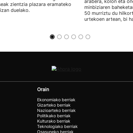
arabera, kolon eta o
seak zientzia plazara eramateko
minbiziaren baheket
 izan duelako.
50 murriztu du hilko
urtekoen artean, bi 
Orain
Ekonomiako berriak
Gizarteko berriak
Nazioarteko berriak
Politikako berriak
Kulturako berriak
Teknologiako berriak
Osasuneko berriak