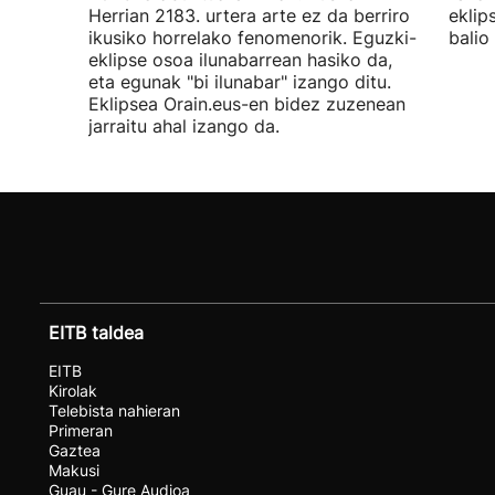
Herrian 2183. urtera arte ez da berriro
eklip
ikusiko horrelako fenomenorik. Eguzki-
balio
eklipse osoa ilunabarrean hasiko da,
eta egunak "bi ilunabar" izango ditu.
Eklipsea Orain.eus-en bidez zuzenean
jarraitu ahal izango da.
EITB taldea
EITB
Kirolak
Telebista nahieran
Primeran
Gaztea
Makusi
Guau - Gure Audioa