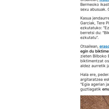
Bermeoko ikaste
sexu abusuak. O
Kasua jendaurre
Garciak, Tere P
ezkutatuko: "Ez
berretsi du: "Bi
ezkutatu".
Otsailean,
eras
egin du biktime
zieten Bilboko 
biktimentzat os
aldez aurretik j
Hala ere, ped
argitaratzea es
"Egia agerian j
guztiagatik
ema