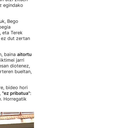
ez egindako
ruk, Bego
pegia
, eta Terek
k ez dut zertan
n, baina
aitortu
ktimei jarri
 esan diotenez,
rteren bueltan,
ere, bideo hori
 "ez pribatua"
:
e. Horregatik