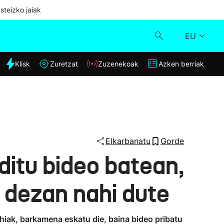
steizko jaiak
EU
dia
Klisk
Zuretzat
Zuzenekoak
Azken berriak
Klisk
Zuzenekoak
Zuretzat
Elkarbanatu
Gorde
itu bideo batean,
Azken berriak
 dezan nahi dute
hiak, barkamena eskatu die, baina bideo pribatu