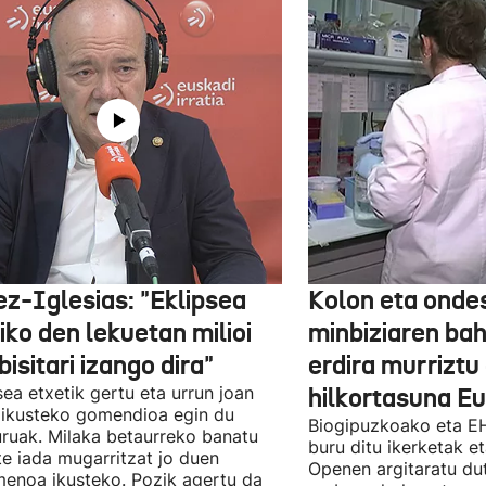
ez-Iglesias: "Eklipsea
Kolon eta onde
iko den lekuetan milioi
minbiziaren ba
bisitari izango dira"
erdira murriztu
sea etxetik gertu eta urrun joan
hilkortasuna E
ikusteko gomendioa egin du
Biogipuzkoako eta EH
uruak. Milaka betaurreko banatu
buru ditu ikerketak 
te iada mugarritzat jo duen
Openen argitaratu du
enoa ikusteko. Pozik agertu da