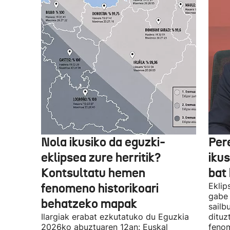
Nola ikusiko da eguzki-
Per
eklipsea zure herritik?
ikus
Kontsultatu hemen
bat 
fenomeno historikoari
Eklip
gabe 
behatzeko mapak
sailb
Ilargiak erabat ezkutatuko du Eguzkia
dituz
2026ko abuztuaren 12an: Euskal
fenom