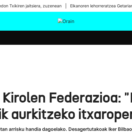
|
don Txikiren jaitsiera, zuzenean
Elkanoren lehorreratzea Getaria
tura
Ikusmiran
Egural
Osasuna
Teknologia
Kirolen Federazioa: "
ik aurkitzeko itxarope
rretan arrisku handia dagoelako. Desagertutakoak Iker Bilb