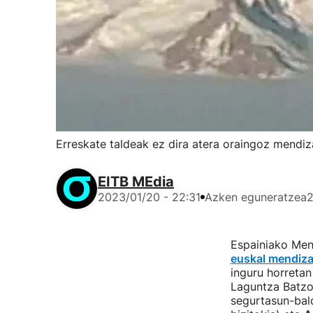
Erreskate taldeak ez dira atera oraingoz mendiz
EITB MEdia
2023/01/20 - 22:31
Azken eguneratzea
2
Espainiako Men
euskal mendiza
inguru horretan
Laguntza Batzor
segurtasun-bal