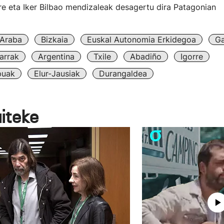
e eta Iker Bilbao mendizaleak desagertu dira Patagonian
Araba
Bizkaia
Euskal Autonomia Erkidegoa
Ga
arrak
Argentina
Txile
Abadiño
Igorre
puak
Elur-Jausiak
Durangaldea
aiteke