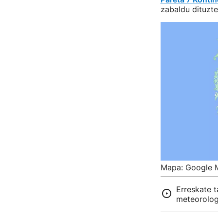
zabaldu dituzte
Mapa: Google 
Erreskate t
meteorolog