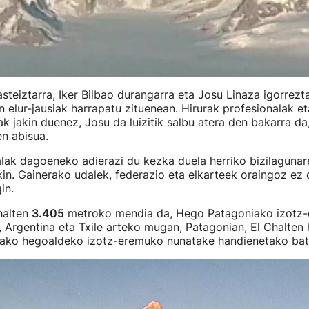
steiztarra, Iker Bilbao durangarra eta Josu Linaza igorrezt
 elur-jausiak harrapatu zituenean. Hirurak profesionalak e
ak jakin duenez, Josu da luizitik salbu atera den bakarra da,
n abisua.
ak dagoeneko adierazi du kezka duela herriko bizilagunar
n. Gainerako udalek, federazio eta elkarteek oraingoz ez 
in.
halten
3.405
metroko mendia da, Hego Patagoniako izotz
 Argentina eta Txile arteko mugan, Patagonian, El Chalten hi
iako hegoaldeko izotz-eremuko nunatake handienetako bat