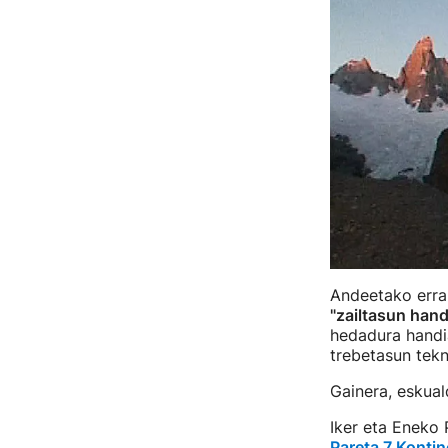
Andeetako erral
"zailtasun hand
hedadura handia
trebetasun tekn
Gainera, eskua
Iker eta Eneko 
Pareta 7 Kontin