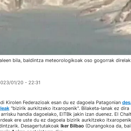
aleen bila, baldintza meteorologikoak oso gogorrak direla
023/01/20 - 22:31
di Kirolen Federazioak esan du ez dagoela Patagonian
des
leak
"bizirik aurkitzeko itxaropenik". Bilaketa-lanak ez dira 
 arrisku handia dagoelako, EITBk jakin izan duenez. El Cha
deak ere uste du ez dagoela bizirik aurkitzeko itxaropeni
dintzarik. Desagertutakoak
Iker Bilbao
(Durangokoa da, bai