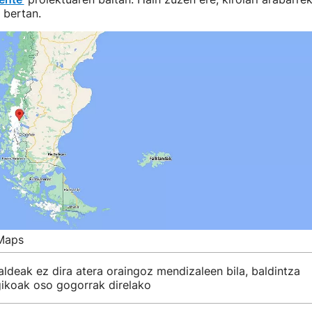
 bertan.
Maps
aldeak ez dira atera oraingoz mendizaleen bila, baldintza
ikoak oso gogorrak direlako