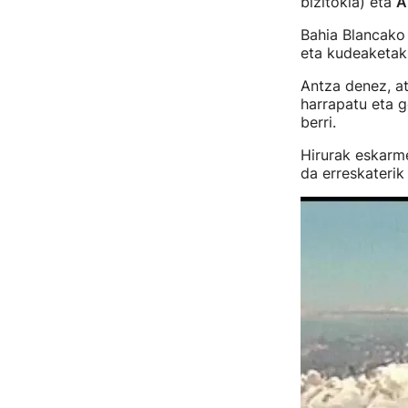
bizitokia) eta
A
Bahia Blancako
eta kudeaketak e
Antza denez, at
harrapatu eta g
berri.
Hirurak eskarme
da erreskaterik