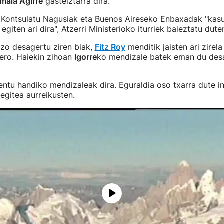
maia Agirre
gasteiztarra dira.
 Kontsulatu Nagusiak eta Buenos Aireseko Enbaxadak "kasu
giten ari dira", Atzerri Ministerioko iturriek baieztatu dute
zo desagertu ziren biak,
Fitz Roy
menditik jaisten ari zirela
ero. Haiekin zihoan
Igorre
ko mendizale batek eman du des
ntu handiko mendizaleak dira. Eguraldia oso txarra dute in
 egitea aurreikusten.