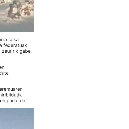
arra soka
ta federatuak
 zauririk gabe.
en
dute
-eremuaren
ribildutik
en parte da.