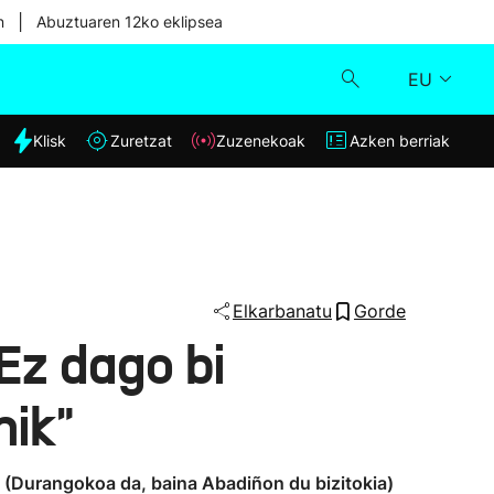
|
n
Abuztuaren 12ko eklipsea
EU
dia
Klisk
Zuretzat
Zuzenekoak
Azken berriak
Klisk
Zuzenekoak
Zuretzat
Elkarbanatu
Gorde
Ez dago bi
Azken berriak
nik"
ao (Durangokoa da, baina Abadiñon du bizitokia)