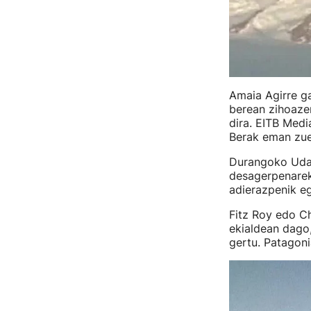
Amaia Agirre ga
berean zihoazen
dira. EITB Medi
Berak eman zue
Durangoko Udal
desagerpenareki
adierazpenik eg
Fitz Roy edo C
ekialdean dago,
gertu. Patagon