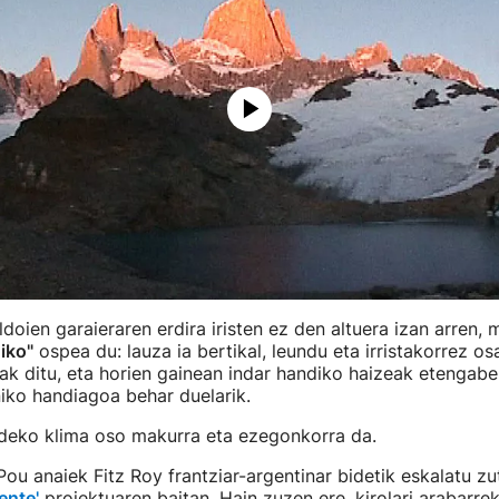
doien garaieraren erdira iristen ez den altuera izan arren,
iko"
ospea du: lauza ia bertikal, leundu eta irristakorrez o
k ditu, eta horien gainean indar handiko haizeak etengabe,
iko handiagoa behar duelarik.
ldeko klima oso makurra eta ezegonkorra da.
Pou anaiek Fitz Roy frantziar-argentinar bidetik eskalatu z
ente'
proiektuaren baitan. Hain zuzen ere, kirolari arabarrek