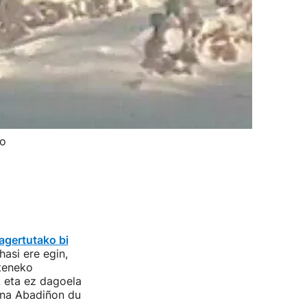
ko
agertutako bi
hasi ere egin,
lteneko
k eta ez dagoela
na Abadiñon du