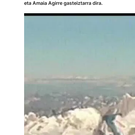
eta Amaia Agirre gasteiztarra dira.