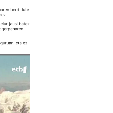
aren berri dute
nez.
 elur-jausi batek
agerpenaren
guruan, eta ez