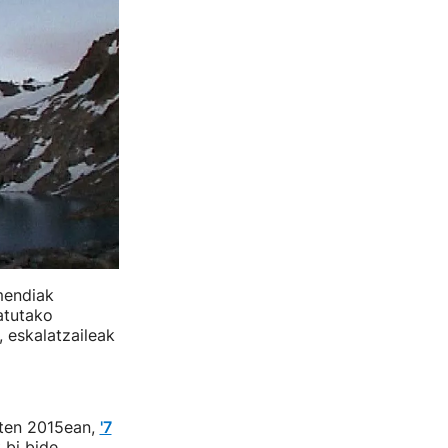
 mendiak
satutako
 eskalatzaileak
uten 2015ean,
'7
 bi bide