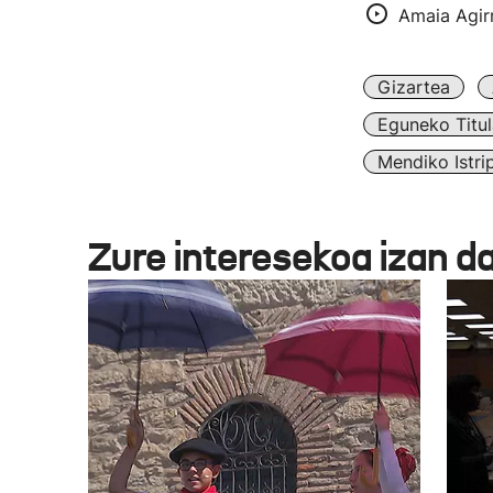
Amaia Agirr
Gizartea
Eguneko Titul
Mendiko Istri
Zure interesekoa izan d