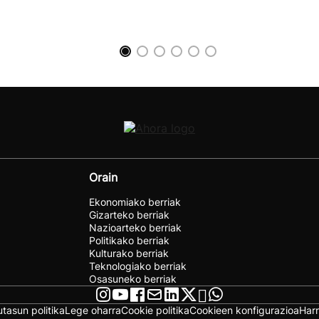
Orain
Ekonomiako berriak
Gizarteko berriak
Nazioarteko berriak
Politikako berriak
Kulturako berriak
Teknologiako berriak
Osasuneko berriak
utasun politika
Lege oharra
Cookie politika
Cookieen konfigurazioa
Har