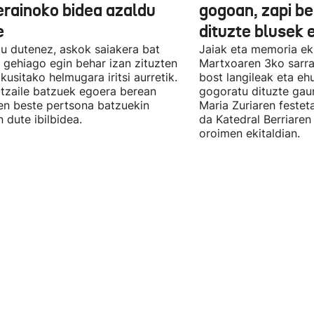
erainoko bidea azaldu
gogoan, zapi be
e
dituzte blusek 
u dutenez, askok saiakera bat
Jaiak eta memoria ek
 gehiago egin behar izan zituzten
Martxoaren 3ko sarra
ikusitako helmugara iritsi aurretik.
bost langileak eta eh
tzaile batzuek egoera berean
gogoratu dituzte gau
n beste pertsona batzuekin
Maria Zuriaren festet
n dute ibilbidea.
da Katedral Berriaren
oroimen ekitaldian.