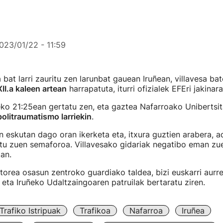
023/01/22 - 11:59
 bat larri zauritu zen larunbat gauean Iruñean, villavesa ba
XII.a kaleen artean
harrapatuta, iturri ofizialek EFEri jakinar
o 21:25ean gertatu zen, eta gaztea Nafarroako Unibertsit
politraumatismo larriekin
.
 eskutan dago oran ikerketa eta, itxura guztien arabera, 
tu zuen semaforoa. Villavesako gidariak negatibo eman zue
an.
orea osasun zentroko guardiako taldea, bizi euskarri aurr
 eta Iruñeko Udaltzaingoaren patruilak bertaratu ziren.
Trafiko Istripuak
Trafikoa
Nafarroa
Iruñea