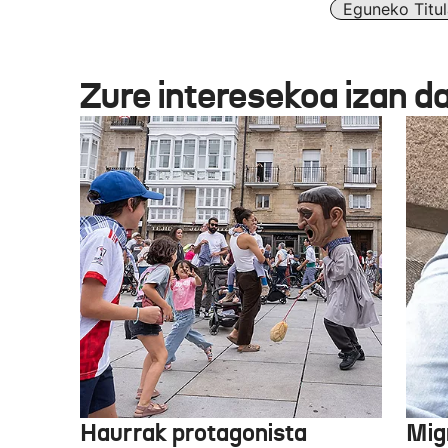
Eguneko Titul
Zure interesekoa izan d
Haurrak protagonista
Mig