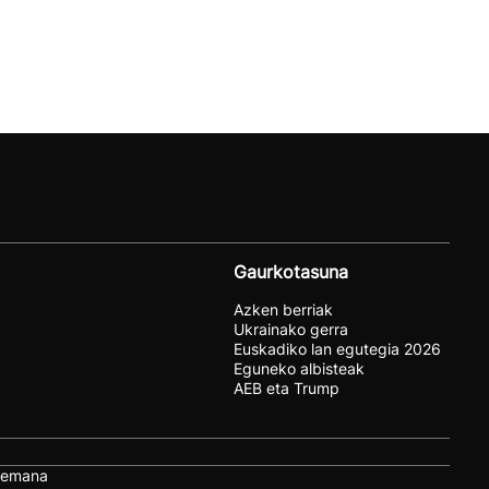
Gaurkotasuna
Azken berriak
Ukrainako gerra
Euskadiko lan egutegia 2026
Eguneko albisteak
AEB eta Trump
remana