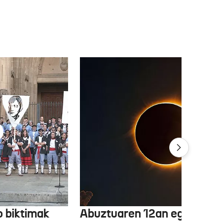
 biktimak
Abuztuaren 12an eguzki