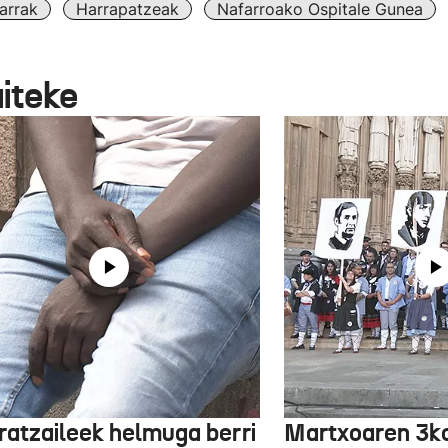
arrak
Harrapatzeak
Nafarroako Ospitale Gunea
aiteke
ratzaileek helmuga berri
Martxoaren 3ko