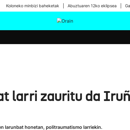
|
|
Koloneko minbizi baheketak
Abuztuaren 12ko eklipsea
Ga
tura
Ikusmiran
Egural
Osasuna
Teknologia
t larri zauritu da Iru
n larunbat honetan, politraumatismo larriekin.