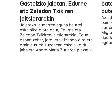
Gasteizko jaietan, Edurne
bat
eta Zeledon Txikiren
dut
jaitsierarekin
Azald
baino
Jaietako laugarren eguna haurrei
aurre
eskainiko diote gaur, Edurne eta
Migra
Zeledon Txikiren jaitsierarekin. Egun
daude
osoan zehar, jarduerak izango dira eta
egite
orain.eus-ek zuzenean eskainiko du
jaitsiera Andre Maria Zuriaren plazatik.