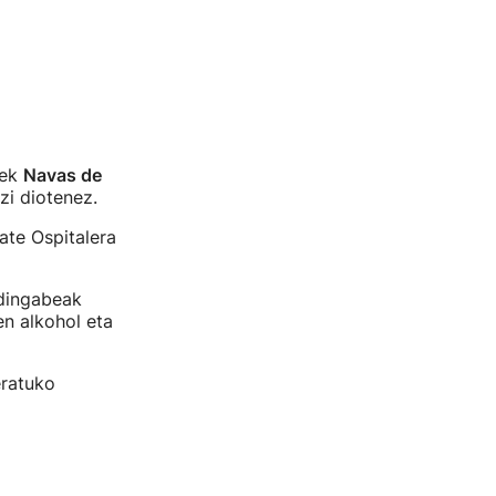
tek
Navas de
azi diotenez.
ate Ospitalera
adingabeak
n alkohol eta
eratuko