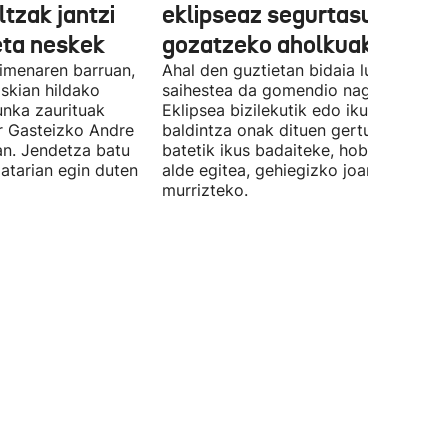
ltzak jantzi
eklipseaz segurtasunez
eta neskek
gozatzeko aholkuak
imenaren barruan,
Ahal den guztietan bidaia luzeak
skian hildako
saihestea da gomendio nagusia.
unka zaurituak
Eklipsea bizilekutik edo ikuspen-
r Gasteizko Andre
baldintza onak dituen gertuko udalerr
an. Jendetza batu
batetik ikus badaiteke, hobe da horre
 atarian egin duten
alde egitea, gehiegizko joan-etorriak
murrizteko.