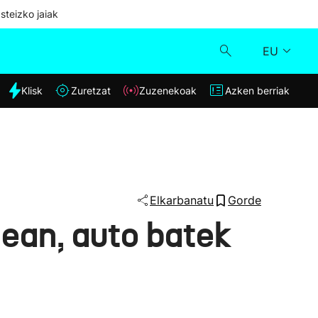
steizko jaiak
EU
dia
Klisk
Zuretzat
Zuzenekoak
Azken berriak
Klisk
Zuzenekoak
Zuretzat
Elkarbanatu
Gorde
ñean, auto batek
Azken berriak