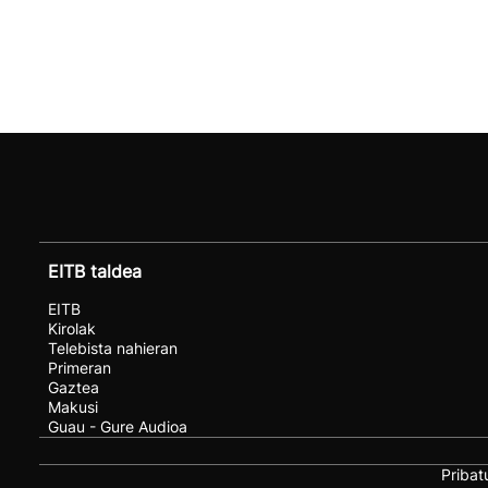
EITB taldea
EITB
Kirolak
Telebista nahieran
Primeran
Gaztea
Makusi
Guau - Gure Audioa
Pribat