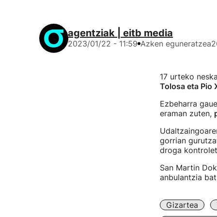
agentziak | eitb media
2023/01/22 - 11:59
Azken eguneratzea
2
17 urteko neska
Tolosa eta Pio 
Ezbeharra gauek
eraman zuten,
Udaltzaingoaren
gorrian gurutza
droga kontrolet
San Martin Dokt
anbulantzia bat
Gizartea