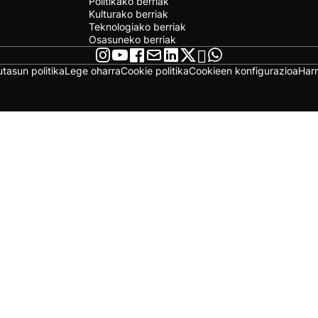
Politikako berriak
Kulturako berriak
Teknologiako berriak
Osasuneko berriak
utasun politika
Lege oharra
Cookie politika
Cookieen konfigurazioa
Har