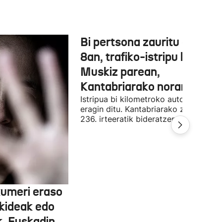
Bi pertsona zauritu dira A-
8an, trafiko-istripu batean,
Muskiz parean,
Kantabriarako noranzkoan
Istripua bi kilometroko auto-ilarak
eragin ditu. Kantabriarako zirkulazioa
236. irteeratik bideratzen ari da.
umeri eraso
ekideak edo
k, Euskadin,