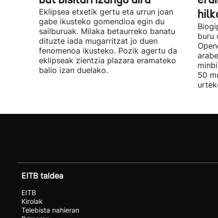
Eklipsea etxetik gertu eta urrun joan
hil
gabe ikusteko gomendioa egin du
Biogi
sailburuak. Milaka betaurreko banatu
buru 
dituzte iada mugarritzat jo duen
Opene
fenomenoa ikusteko. Pozik agertu da
arabe
eklipseak zientzia plazara eramateko
minbi
balio izan duelako.
50 mu
urtek
EITB taldea
EITB
Kirolak
Telebista nahieran