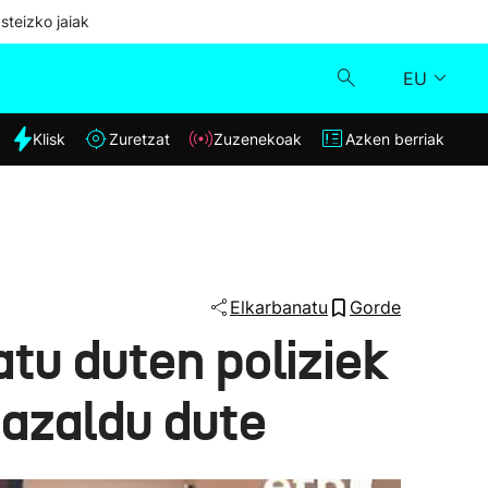
steizko jaiak
EU
dia
Klisk
Zuretzat
Zuzenekoak
Azken berriak
Klisk
Zuzenekoak
Zuretzat
Elkarbanatu
Gorde
tu duten poliziek
Azken berriak
 azaldu dute