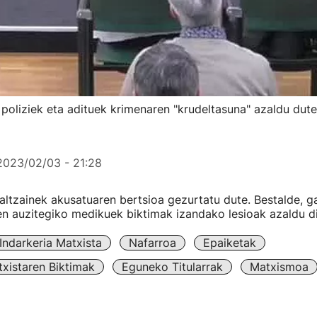
poliziek eta adituek krimenaren "krudeltasuna" azaldu dute
2023/02/03 - 21:28
altzainek akusatuaren bertsioa gezurtatu dute. Bestalde, g
en auzitegiko medikuek biktimak izandako lesioak azaldu di
Indarkeria Matxista
Nafarroa
Epaiketak
txistaren Biktimak
Eguneko Titularrak
Matxismoa