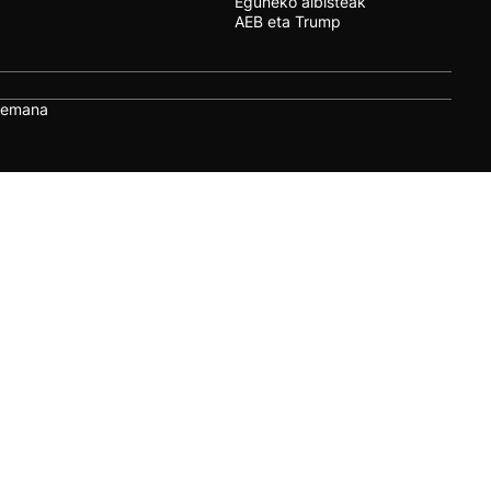
Eguneko albisteak
AEB eta Trump
remana