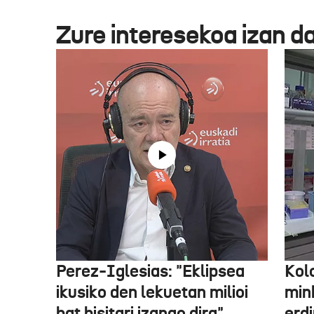
Zure interesekoa izan d
Perez-Iglesias: "Eklipsea
Kol
ikusiko den lekuetan milioi
min
bat bisitari izango dira"
erdi