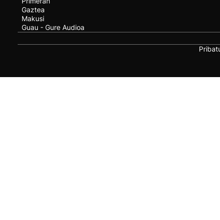
Primeran
Gaztea
Makusi
Guau - Gure Audioa
Pribat