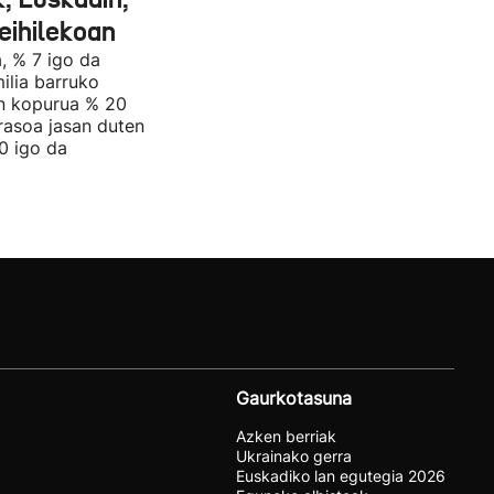
eihilekoan
, % 7 igo da
ilia barruko
en kopurua % 20
rasoa jasan duten
0 igo da
Gaurkotasuna
Azken berriak
Ukrainako gerra
Euskadiko lan egutegia 2026