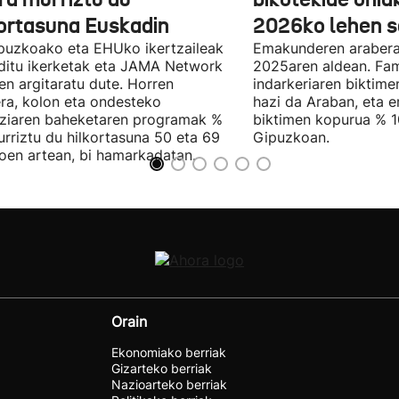
kortasuna Euskadin
2026ko lehen s
puzkoako eta EHUko ikertzaileak
Emakunderen arabera
ditu ikerketak eta JAMA Network
2025aren aldean. Fam
n argitaratu dute. Horren
indarkeriaren biktim
ra, kolon eta ondesteko
hazi da Araban, eta e
ziaren baheketaren programak %
biktimen kopurua % 1
rriztu du hilkortasuna 50 eta 69
Gipuzkoan.
oen artean, bi hamarkadatan.
Orain
Ekonomiako berriak
Gizarteko berriak
Nazioarteko berriak