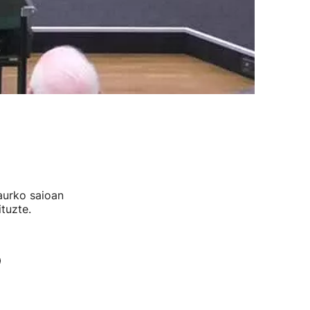
aurko saioan
tuzte.