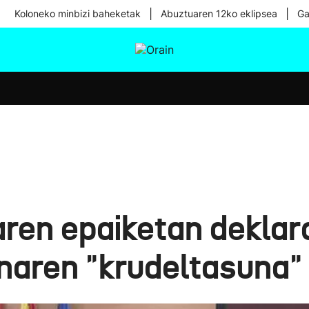
|
|
Koloneko minbizi baheketak
Abuztuaren 12ko eklipsea
Ga
tura
Ikusmiran
Egural
Osasuna
Teknologia
ren epaiketan deklara
enaren "krudeltasuna"