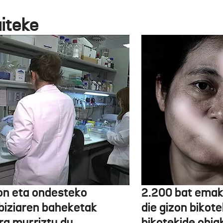
aiteke
on eta ondesteko
2.200 bat emak
biziaren baheketak
die gizon bikot
ra murriztu du
bikotekide ohia