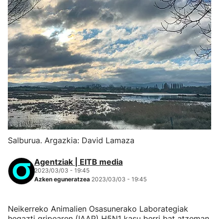
Salburua. Argazkia: David Lamaza
Agentziak | EITB media
2023/03/03 - 19:45
Azken eguneratzea
2023/03/03 - 19:45
Neikerreko Animalien Osasunerako Laborategiak
hegazti gripearen (IAAP) H5N1 kasu berri bat atzeman