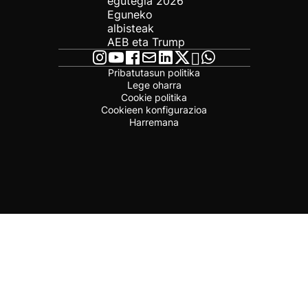
egutegia 2026
Eguneko
albisteak
AEB eta Trump
Pribatutasun politika
Lege oharra
Cookie politika
Cookieen konfigurazioa
Harremana