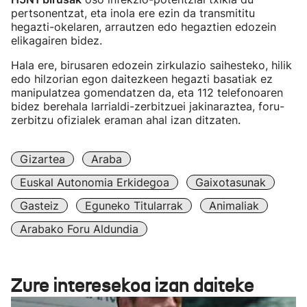
pertsonentzat, eta inola ere ezin da transmititu
hegazti-okelaren, arrautzen edo hegaztien edozein
elikagairen bidez.
Hala ere, birusaren edozein zirkulazio saihesteko, hilik
edo hilzorian egon daitezkeen hegazti basatiak ez
manipulatzea gomendatzen da, eta 112 telefonoaren
bidez berehala larrialdi-zerbitzuei jakinaraztea, foru-
zerbitzu ofizialek eraman ahal izan ditzaten.
Gizartea
Araba
Euskal Autonomia Erkidegoa
Gaixotasunak
Gasteiz
Eguneko Titularrak
Animaliak
Arabako Foru Aldundia
Zure interesekoa izan daiteke