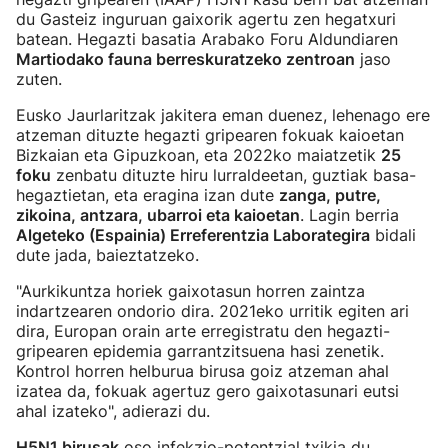
du Gasteiz inguruan gaixorik agertu zen hegatxuri
batean. Hegazti basatia Arabako Foru Aldundiaren
Martiodako fauna berreskuratzeko zentroan
jaso
zuten.
Eusko Jaurlaritzak jakitera eman duenez, lehenago ere
atzeman dituzte hegazti gripearen fokuak kaioetan
Bizkaian eta Gipuzkoan, eta 2022ko maiatzetik
25
foku
zenbatu dituzte hiru lurraldeetan, guztiak basa-
hegaztietan, eta eragina izan dute
zanga, putre,
zikoina, antzara, ubarroi eta kaioetan
. Lagin berria
Algeteko (Espainia) Erreferentzia Laborategira
bidali
dute jada, baieztatzeko.
"Aurkikuntza horiek gaixotasun horren zaintza
indartzearen ondorio dira. 2021eko urritik egiten ari
dira, Europan orain arte erregistratu den hegazti-
gripearen epidemia garrantzitsuena hasi zenetik.
Kontrol horren helburua birusa goiz atzeman ahal
izatea da, fokuak agertuz gero gaixotasunari eutsi
ahal izateko", adierazi du.
H5N1 birusak
oso infekzio-potentzial txikia du