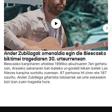
Ander Zubillagak omenaldia egin die Biescasko
biktimei tragediaren 30. urteurrenean
Biescasko kanpinaren uholdea 1996ko abuztuaren 7an gertatu
zen, Araseko sakanaren bat-bateko ur-goraldi bikain batek Las
Nieves kanpina suntsitu zuenean. 87 pertsona hil ziren eta 187
zauritu. Ander Zubillaga gitarrista tolosarrak sei urte eskasekin
bizi izan zuen tragedia hura.