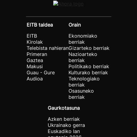
EITB taldea
Orain
EITB
Ekonomiako
Kirolak
berriak
Telebista nahieran
Gizarteko berriak
Primeran
Nazioarteko
Gaztea
berriak
Makusi
Politikako berriak
Guau - Gure
Kulturako berriak
Audioa
Teknologiako
berriak
Osasuneko
berriak
Gaurkotasuna
Azken berriak
Ukrainako gerra
Euskadiko lan