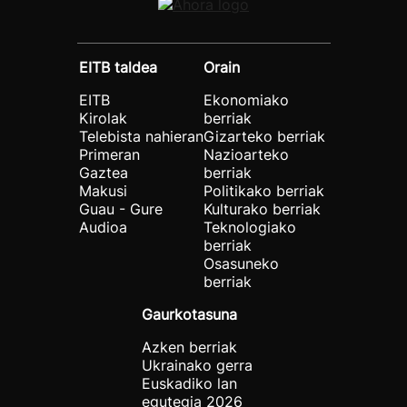
EITB taldea
Orain
EITB
Ekonomiako
Kirolak
berriak
Telebista nahieran
Gizarteko berriak
Primeran
Nazioarteko
Gaztea
berriak
Makusi
Politikako berriak
Guau - Gure
Kulturako berriak
Audioa
Teknologiako
berriak
Osasuneko
berriak
Gaurkotasuna
Azken berriak
Ukrainako gerra
Euskadiko lan
egutegia 2026