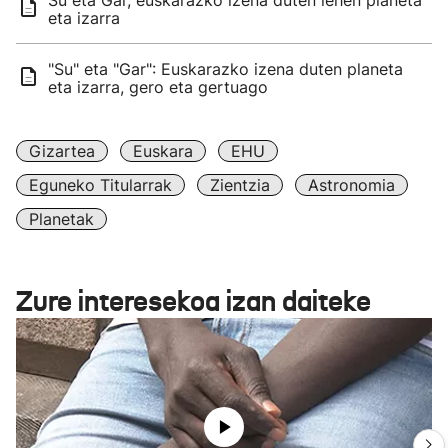
Su eta Gar, euskarazko izena duten lehen planeta
eta izarra
"Su" eta "Gar": Euskarazko izena duten planeta
eta izarra, gero eta gertuago
Gizartea
Euskara
EHU
Eguneko Titularrak
Zientzia
Astronomia
Planetak
Zure interesekoa izan daiteke