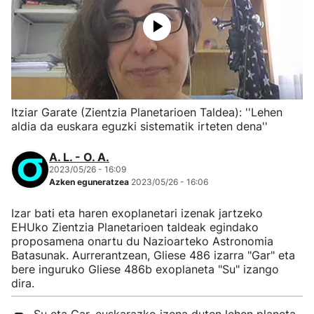
Itziar Garate (Zientzia Planetarioen Taldea): ''Lehen
aldia da euskara eguzki sistematik irteten dena''
A. L. - O. A.
2023/05/26 - 16:09
Azken eguneratzea
2023/05/26 - 16:06
Izar bati eta haren exoplanetari izenak jartzeko
EHUko Zientzia Planetarioen taldeak egindako
proposamena onartu du Nazioarteko Astronomia
Batasunak. Aurrerantzean, Gliese 486 izarra "Gar" eta
bere inguruko Gliese 486b exoplaneta "Su" izango
dira.