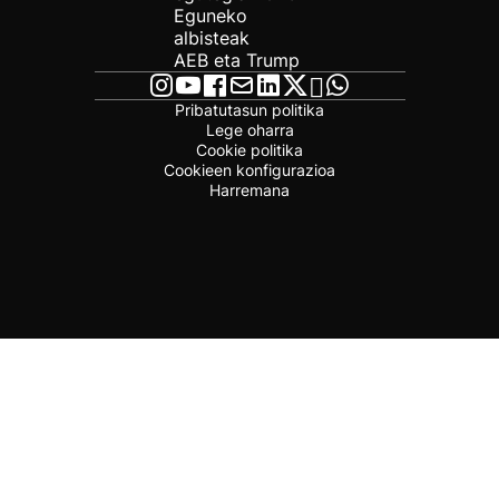
Eguneko
albisteak
AEB eta Trump
Pribatutasun politika
Lege oharra
Cookie politika
Cookieen konfigurazioa
Harremana