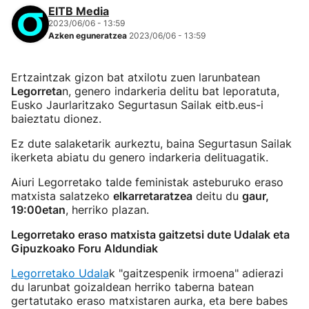
EITB Media
2023/06/06 - 13:59
Azken eguneratzea
2023/06/06 - 13:59
Ertzaintzak gizon bat atxilotu zuen larunbatean
Legorreta
n, genero indarkeria delitu bat leporatuta,
Eusko Jaurlaritzako Segurtasun Sailak eitb.eus-i
baieztatu dionez.
Ez dute salaketarik aurkeztu, baina Segurtasun Sailak
ikerketa abiatu du genero indarkeria delituagatik.
Aiuri Legorretako talde feministak asteburuko eraso
matxista salatzeko
elkarretaratzea
deitu du
gaur,
19:00etan
, herriko plazan.
Legorretako eraso matxista gaitzetsi dute Udalak eta
Gipuzkoako Foru Aldundiak
Legorretako Udala
k "gaitzespenik irmoena" adierazi
du larunbat goizaldean herriko taberna batean
gertatutako eraso matxistaren aurka, eta bere babes