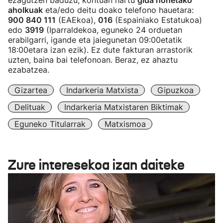
ezagutzen baduzu, kontuan hartu
gida honetako
aholkuak
eta/edo deitu doako telefono hauetara:
900 840 111
(EAEkoa),
016
(Espainiako Estatukoa)
edo
3919
(Iparraldekoa, eguneko 24 orduetan
erabilgarri, igande eta jaiegunetan 09:00etatik
18:00etara izan ezik). Ez dute fakturan arrastorik
uzten, baina bai telefonoan. Beraz, ez ahaztu
ezabatzea.
Gizartea
Indarkeria Matxista
Gipuzkoa
Delituak
Indarkeria Matxistaren Biktimak
Eguneko Titularrak
Matxismoa
Zure interesekoa izan daiteke