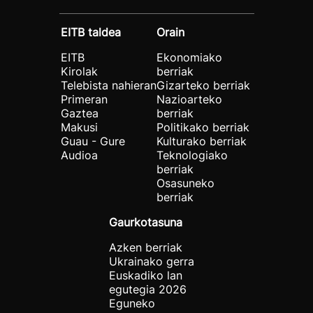
EITB taldea
Orain
EITB
Ekonomiako
Kirolak
berriak
Telebista nahieran
Gizarteko berriak
Primeran
Nazioarteko
Gaztea
berriak
Makusi
Politikako berriak
Guau - Gure
Kulturako berriak
Audioa
Teknologiako
berriak
Osasuneko
berriak
Gaurkotasuna
Azken berriak
Ukrainako gerra
Euskadiko lan
egutegia 2026
Eguneko