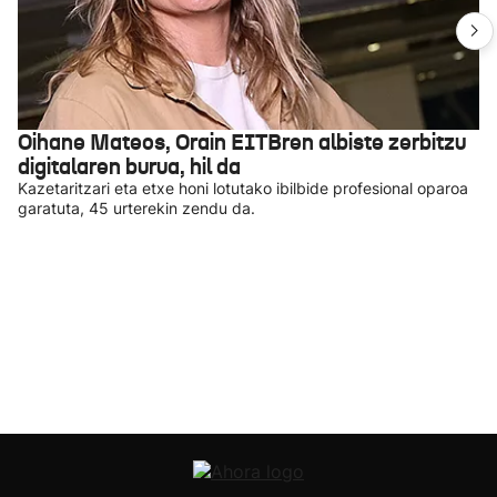
Oihane Mateos, Orain EITBren albiste zerbitzu
digitalaren burua, hil da
Kazetaritzari eta etxe honi lotutako ibilbide profesional oparoa
garatuta, 45 urterekin zendu da.