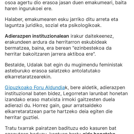
osoa agertu dio erasoa jasan duen emakumeari, baita
haren ingurukoei ere.
Halaber, emakumearen esku jarriko ditu arreta eta
laguntza juridiko, sozial eta psikologikoak.
Adierazpen instituzionalean
irakur daitekeenez,
erakundeen ardura da herritarron eskubideak
bermatzea, baina, era berean "ezinbestekoa da
herritar bakoitzaren jarrera aktiboa ere".
Bestalde, Udalak bat egin du mugimendu feministak
asteburuko erasoa salatzeko antolatutako
elkarretaratzearekin.
Gipuzkoako Foru Aldundia
k, bere aldetik, adierazpen
instituzional baten bidez, Legorretan larunbat honetan
izandako eraso matxista irmoki gaitzesten duela
adierazi du. Horrez gain, gaur arratsaldeko
elkarretaratzean parte hartzeko deia egiten die
herritar guztiei.
Tratu txarrak pairatzen badituzu edo kasuren bat