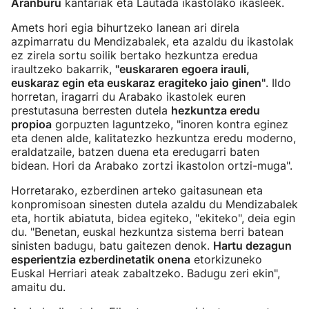
Aranburu
kantariak eta Lautada ikastolako ikasleek.
Amets hori egia bihurtzeko lanean ari direla
azpimarratu du Mendizabalek, eta azaldu du ikastolak
ez zirela sortu soilik bertako hezkuntza eredua
iraultzeko bakarrik,
"euskararen egoera irauli,
euskaraz egin eta euskaraz eragiteko jaio ginen"
. Ildo
horretan, iragarri du Arabako ikastolek euren
prestutasuna berresten dutela
hezkuntza eredu
propioa
gorpuzten laguntzeko, "inoren kontra eginez
eta denen alde, kalitatezko hezkuntza eredu moderno,
eraldatzaile, batzen duena eta eredugarri baten
bidean. Hori da Arabako zortzi ikastolon ortzi-muga".
Horretarako, ezberdinen arteko gaitasunean eta
konpromisoan sinesten dutela azaldu du Mendizabalek
eta, hortik abiatuta, bidea egiteko, "ekiteko", deia egin
du. "Benetan, euskal hezkuntza sistema berri batean
sinisten badugu, batu gaitezen denok.
Hartu dezagun
esperientzia ezberdinetatik onena
etorkizuneko
Euskal Herriari ateak zabaltzeko. Badugu zeri ekin",
amaitu du.