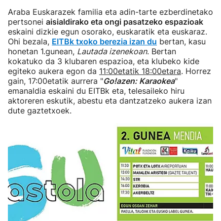
Araba Euskarazek familia eta adin-tarte ezberdinetako
pertsonei
aisialdirako eta ongi pasatzeko espazioak
eskaini dizkie egun osorako, euskaratik eta euskaraz.
Ohi bezala,
EITBk txoko berezia izan du
bertan, kasu
honetan 1.gunean,
Lautada izenekoan
. Bertan
kokatuko da 3 klubaren espazioa, eta klubeko kide
egiteko aukera egon da
11:00etatik 18:00etara
. Horrez
gain, 17:00etatik aurrera "
Go!azen: Karaokea
"
emanaldia eskaini du EITBk eta, telesaileko hiru
aktoreren eskutik, abestu eta dantzatzeko aukera izan
dute gaztetxoek.