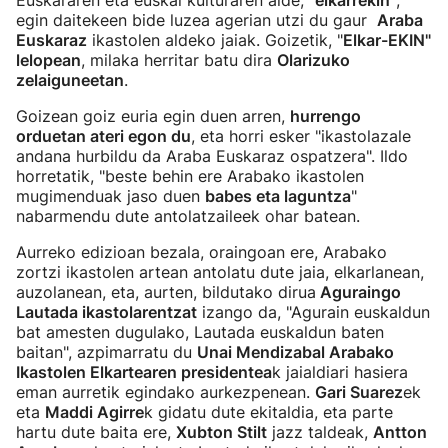
Euskararen eta euskal kulturaren alde,
"elkarrekin"
,
egin daitekeen bide luzea agerian utzi du gaur
Araba
Euskaraz
ikastolen aldeko jaiak. Goizetik, "
Elkar-EKIN"
lelopean
, milaka herritar batu dira
Olarizuko
zelaiguneetan
.
Goizean goiz euria egin duen arren,
hurrengo
orduetan ateri egon du
, eta horri esker "ikastolazale
andana hurbildu da Araba Euskaraz ospatzera". Ildo
horretatik, "beste behin ere Arabako ikastolen
mugimenduak jaso duen
babes eta laguntza
"
nabarmendu dute antolatzaileek ohar batean.
Aurreko edizioan bezala, oraingoan ere, Arabako
zortzi ikastolen artean antolatu dute jaia, elkarlanean,
auzolanean, eta, aurten, bildutako dirua
Aguraingo
Lautada ikastolarentzat
izango da, "Agurain euskaldun
bat amesten dugulako, Lautada euskaldun baten
baitan", azpimarratu du
Unai Mendizabal Arabako
Ikastolen Elkartearen presidentea
k jaialdiari hasiera
eman aurretik egindako aurkezpenean.
Gari Suarez
ek
eta
Maddi Agirre
k gidatu dute ekitaldia, eta parte
hartu dute baita ere,
Xubton Stilt
jazz taldeak,
Antton