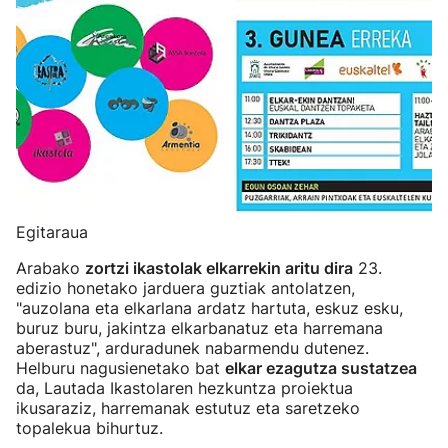
Egitaraua
Arabako
zortzi ikastolak elkarrekin aritu dira
23.
edizio honetako jarduera guztiak antolatzen,
"auzolana eta elkarlana ardatz hartuta, eskuz esku,
buruz buru, jakintza elkarbanatuz eta harremana
aberastuz", arduradunek nabarmendu dutenez.
Helburu nagusienetako bat
elkar ezagutza sustatzea
da, Lautada Ikastolaren hezkuntza proiektua
ikusaraziz, harremanak estutuz eta saretzeko
topalekua bihurtuz.