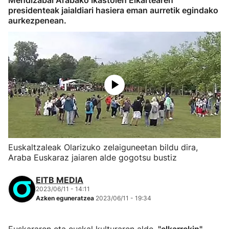
Mendizabal Arabako Ikastolen Elkartearen
presidenteak jaialdiari hasiera eman aurretik egindako
aurkezpenean.
Euskaltzaleak Olarizuko zelaiguneetan bildu dira,
Araba Euskaraz jaiaren alde gogotsu bustiz
EITB MEDIA
2023/06/11 - 14:11
Azken eguneratzea
2023/06/11 - 19:34