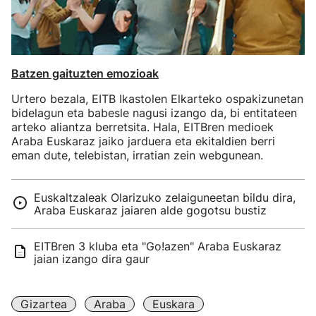
Batzen gaituzten emozioak
Urtero bezala, EITB Ikastolen Elkarteko ospakizunetan
bidelagun eta babesle nagusi izango da, bi entitateen
arteko aliantza berretsita. Hala, EITBren medioek
Araba Euskaraz jaiko jarduera eta ekitaldien berri
eman dute, telebistan, irratian zein webgunean.
Euskaltzaleak Olarizuko zelaiguneetan bildu dira,
Araba Euskaraz jaiaren alde gogotsu bustiz
EITBren 3 kluba eta "Go!azen" Araba Euskaraz
jaian izango dira gaur
Gizartea
Araba
Euskara