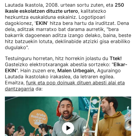
Lautada Ikastola, 2008. urtean sortu zuten, eta
250
ikasle eskolatzen dituzte urtero
, kalitatezko
hezkuntza euskalduna eskainiz. Logotipoari
dagokionez, '
EKIN
' hitza bera hartu da iruditzat. Dena
dela, aditzak marratxo bat darama aurretik, "bera
bakarrik dagoenean aditza izango delako, baina, beste
hitz batzuekin lotuta, deklinabide atzizki gisa erabiliko
dugulako".
Testuinguru horretan, hitz horrekin jolastu du
Ttek!
Gasteizko elektrotxarangak abestia sortzeko: "
Elkar-
EKIN
". Hain zuzen ere,
Malen Urbegain,
Aguraingo
Lautada ikastolako irakaslea, da letraren egilea.
Emaitza,
funk eta pop doinuak dituen abesti alai eta
dantzagarria
da: