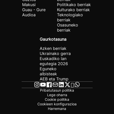
Makusi
Politikako berriak
Guau - Gure
Kulturako berriak
Audioa
Teknologiako
berriak
Osasuneko
berriak
Gaurkotasuna
Azken berriak
Ukrainako gerra
Euskadiko lan
egutegia 2026
Eguneko
albisteak
AEB eta Trump
Pribatutasun politika
Lege oharra
Cookie politika
Cookieen konfigurazioa
Harremana