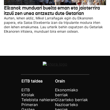
Elkanok munduari buelta eman eta jaioterrira
itzuli zen unea antzeztu dute Getarian
Aurten, lehen aldiz, Mikel Larrañagak egin du Elkanoren
papera, eta Saioa Etxeberria izan da tripulante modura irten
den lehen emakumea. Lau urterik behin ospatzen du Getariak
Elkanoren iritsiera, munduari bira eman ostean.
EITB taldea
Orain
EITB
Ekonomiako
Kirolak
berriak
Telebista nahieran
Gizarteko berriak
Primeran
Nazioarteko
Gaztea
berriak