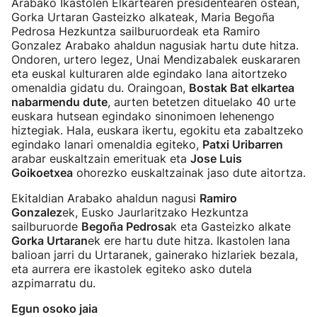
Arabako Ikastolen Elkartearen presidentearen ostean,
Gorka Urtaran Gasteizko alkateak, Maria Begoña
Pedrosa Hezkuntza sailburuordeak eta Ramiro
Gonzalez Arabako ahaldun nagusiak hartu dute hitza.
Ondoren, urtero legez, Unai Mendizabalek euskararen
eta euskal kulturaren alde egindako lana aitortzeko
omenaldia gidatu du. Oraingoan,
Bostak Bat elkartea
nabarmendu dute
, aurten betetzen dituelako 40 urte
euskara hutsean egindako sinonimoen lehenengo
hiztegiak. Hala, euskara ikertu, egokitu eta zabaltzeko
egindako lanari omenaldia egiteko,
Patxi Uribarren
arabar euskaltzain emerituak eta
Jose Luis
Goikoetxea
ohorezko euskaltzainak jaso dute aitortza.
Ekitaldian Arabako ahaldun nagusi
Ramiro
Gonzalez
ek, Eusko Jaurlaritzako Hezkuntza
sailburuorde
Begoña Pedrosa
k eta Gasteizko alkate
Gorka Urtaran
ek ere hartu dute hitza. Ikastolen lana
balioan jarri du Urtaranek, gainerako hizlariek bezala,
eta aurrera ere ikastolek egiteko asko dutela
azpimarratu du.
Egun osoko jaia