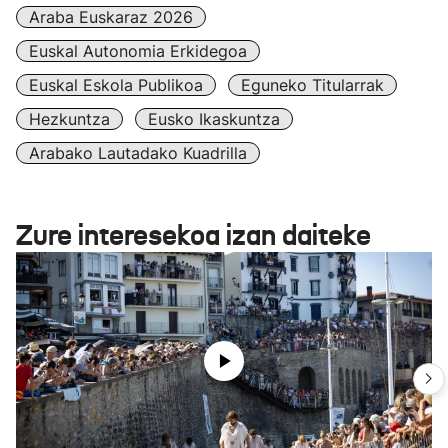
Araba Euskaraz 2026
Euskal Autonomia Erkidegoa
Euskal Eskola Publikoa
Eguneko Titularrak
Hezkuntza
Eusko Ikaskuntza
Arabako Lautadako Kuadrilla
Zure interesekoa izan daiteke