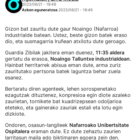
2023/06/21 - 18:49
Azken eguneratzea
2023/06/21 - 18:49
Gizon bat zauritu dute gaur Noaingo (Nafarroa)
industrialde batean. Ustez, beste gizon batek eraso
dio, eta susmagarria Iruñean atxilotu dute geroago.
Guardia Zibilak jakitera eman duenez,
11:35 aldera
gertatu da erasoa,
Noaingo Talluntxe industrialdean
.
Hainbat herritarrek abisua eman dute, arma zuriz
zauritutako pertsona batek laguntza behar zuela
esanez.
Bertaratu diren agenteek, lehen sorospenetako
ezagutzak dituztenez, konpresioa egin diote azaleko
zaurietan, tornikete bat kuadrizepsean odoljarioa
eteteko, eta gainerako zauriak estali eta lotu egin
dizkiote.
Ondoren, osasun-langileek
Nafarroako Unibertsitate
Ospitalera
eraman dute. Ez dute zehaztu zaurien
larritasun maila edo biktimaren egoera zein den.