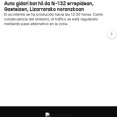
Auto gidari bat hil da N-132 errepidean,
Gasteizen, Lizarrarako noranzkoan
El accidente se ha producido hacia las 12:30 horas. Como
consecuencia del siniestro, el tráfico se está regulando
mediante paso alternativo en la zona.