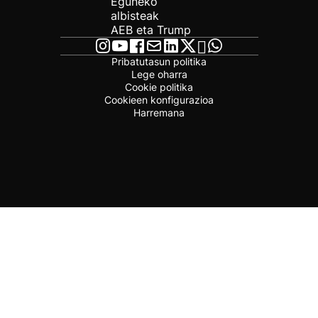
Eguneko
albisteak
AEB eta Trump
Pribatutasun politika
Lege oharra
Cookie politika
Cookieen konfigurazioa
Harremana