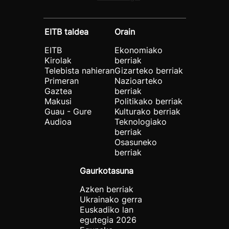
EITB taldea
Orain
EITB
Ekonomiako
Kirolak
berriak
Telebista nahieran
Gizarteko berriak
Primeran
Nazioarteko
Gaztea
berriak
Makusi
Politikako berriak
Guau - Gure
Kulturako berriak
Audioa
Teknologiako
berriak
Osasuneko
berriak
Gaurkotasuna
Azken berriak
Ukrainako gerra
Euskadiko lan
egutegia 2026