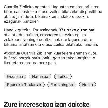
Guardia Zibileko agenteak laguntza ematen ari ziren
bitartean, ustezko erasotzailea bilatzeko dispositiboa
abiatu jarri dute, biktimak emandako datuekin,
ezagunak baitziren.
Handik gutxira, Foruzaingoak
37 urteko gizon bat
atxilotu du Iruñean, erasoaren ustezko egilea
zelakoan. Noaingo udaltzainek ere lagundu dute
biktima artatzen eta erasotzailea bilatzeko lanetan.
Atxilotua Guardia Zibilaren kuartelera eraman dute,
Iruñera, horrek hartu baitu gertatutakoa argitzeko
ikerketaren ardura bere gain.
Gizartea
Nafarroa
Iruñea
Eguneko Titularrak
Foruzaingoa
Noain
Zure interesekoa izan daiteke