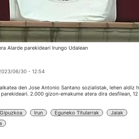
era Alarde parekideari Irungo Udalean
2023/06/30 - 12:54
alkatea den Jose Antonio Santano sozialistak, lehen aldiz h
parekideari. 2.000 gizon-emakume atera dira desfilean, 12
Gipuzkoa
Irun
Eguneko Titularrak
Jaiak
a