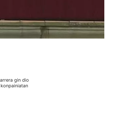
arrera gin dio
 konpainiatan