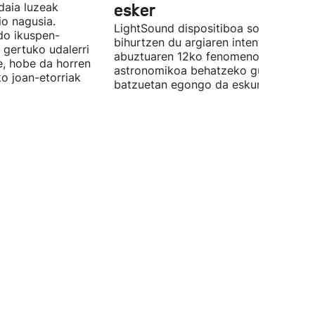
daia luzeak
esker
o nagusia.
LightSound dispositiboa soinu
edo ikuspen-
bihurtzen du argiaren intentsitatea, e
 gertuko udalerri
abuztuaren 12ko fenomeno
e, hobe da horren
astronomikoa behatzeko gune
ko joan-etorriak
batzuetan egongo da eskuragarri.