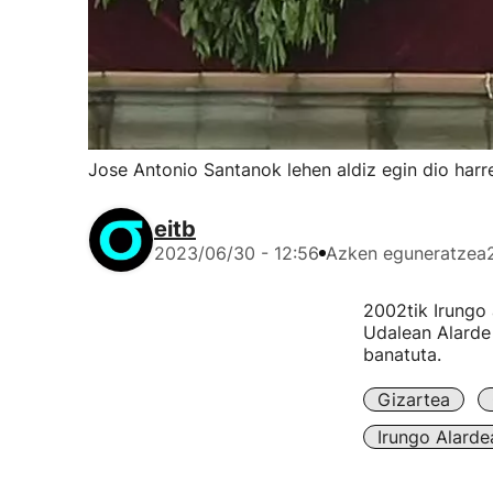
Jose Antonio Santanok lehen aldiz egin dio harr
eitb
2023/06/30 - 12:56
Azken eguneratzea
2002tik Irungo 
Udalean Alarde 
banatuta.
Gizartea
Irungo Alarde