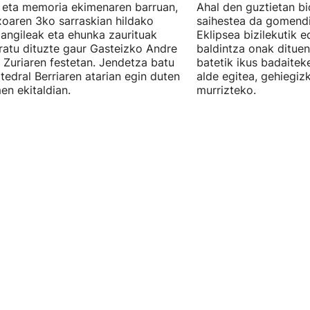
 eta memoria ekimenaren barruan,
Ahal den guztietan bi
oaren 3ko sarraskian hildako
saihestea da gomendi
langileak eta ehunka zaurituak
Eklipsea bizilekutik 
atu dituzte gaur Gasteizko Andre
baldintza onak dituen
 Zuriaren festetan. Jendetza batu
batetik ikus badaitek
tedral Berriaren atarian egin duten
alde egitea, gehiegiz
en ekitaldian.
murrizteko.