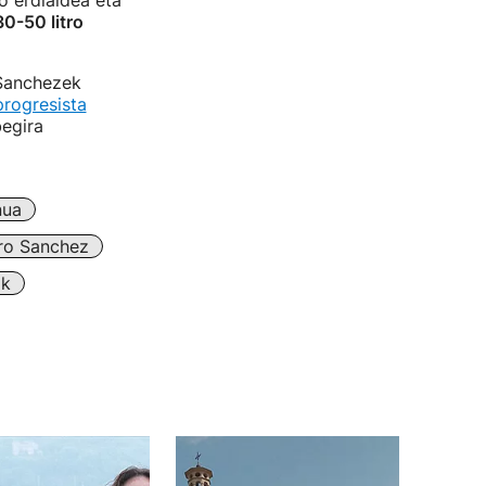
o erdialdea eta
0-50 litro
Sanchezek
rogresista
begira
nua
ro Sanchez
ak