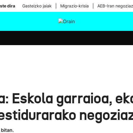
|
|
ste dira
Gasteizko jaiak
Migrazio-krisia
AEB-Iran negoziaz
tura
Ikusmiran
Egural
Osasuna
Teknologia
a: Eskola garraioa, ek
estidurarako negozia
 bitan.