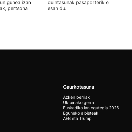
sun gunea izan
duintasunak pasaporterik ez" duela
ak, pertsona
esan du.
Gaurkotasuna
Azken berriak
Ukrainako gerra
Euskadiko lan egutegia 2026
Eguneko albisteak
AEB eta Trump