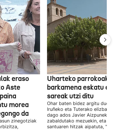
lak eraso
Uharteko parrokoak
ko Aste
barkamena eskatu eta
paina
sareak utzi ditu
untu morea
Ohar baten bidez argitu duenez,
Iruñeko eta Tuterako elizbarrutia ez
egongo da
dago ados Javier Aizpunek
asun zinegotziak
zabaldutako mezuekin, eta aita
rbizitza,
santuaren hitzak aipatuta, "giza