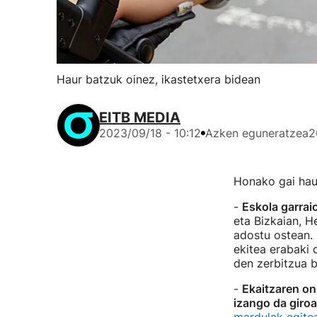
Haur batzuk oinez, ikastetxera bidean
EITB MEDIA
2023/09/18 - 10:12
Azken eguneratzea
2
Honako gai haue
-
Eskola garrai
eta Bizkaian, 
adostu ostean. 
ekitea erabaki 
den zerbitzua b
-
Ekaitzaren on
izango da giroa