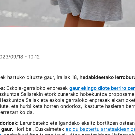
023/09/18 - 10:12
k hartuko dituzte gaur, irailak 18,
hedabideetako lerrobur
oa:
Eskola-garraioko enpresek
gaur ekingo diote berriro zer
Hezkuntza Sailarekin etorkizunerako hobekuntza proposame
Hezkuntza Sailak eta eskola garraioko enpresek elkarrizketa
dute, eta hurbilketa horren ondorioz, ikasturte hasieran be
errezarriko da.
dorioak:
Larunbateko eta igandeko ekaitz bortitzen ostean
 gaur
. Hori bai, Euskalmetek
ez du baztertu arratsaldean z