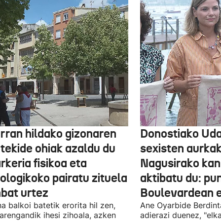
arran hildako gizonaren
Donostiako Uda
otekide ohiak azaldu du
sexisten aurka
rkeria fisikoa eta
Nagusirako kan
ologikoko pairatu zituela
aktibatu du: p
nbat urtez
Boulevardean 
a balkoi batetik erorita hil zen,
Ane Oyarbide Berdint
iarengandik ihesi zihoala, azken
adierazi duenez, "elka