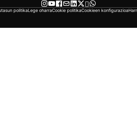
utasun politika
Lege oharra
Cookie politika
Cookieen konfigurazioa
Har