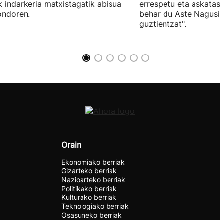
k indarkeria matxistagatik abisua
errespetu eta askata
ondoren.
behar du Aste Nagusi
guztientzat".
Orain
Ekonomiako berriak
Gizarteko berriak
Nazioarteko berriak
Politikako berriak
Kulturako berriak
Teknologiako berriak
Osasuneko berriak