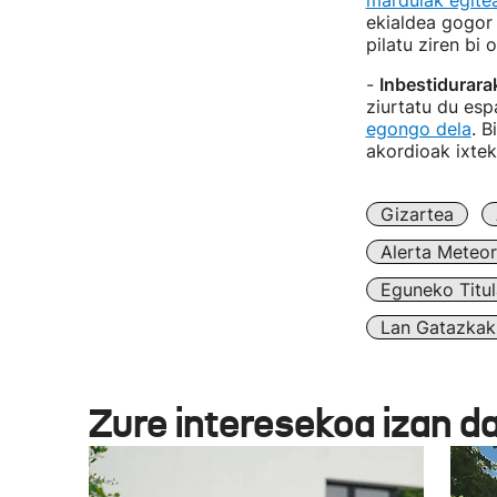
mardulak egite
ekialdea gogor
pilatu ziren bi 
-
Inbestidurara
ziurtatu du esp
egongo dela
. B
akordioak ixtek
Gizartea
Alerta Meteo
Eguneko Titul
Lan Gatazkak
Zure interesekoa izan d