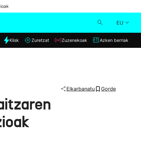
ioak
EU
dia
Klisk
Zuretzat
Zuzenekoak
Azken berriak
Klisk
Zuzenekoak
Zuretzat
Elkarbanatu
Gorde
aitzaren
Azken berriak
zioak