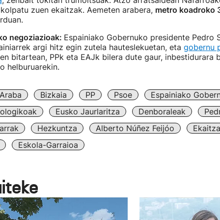
a
, zenbait tokitan trumoitsuak. Atzo arratsaldean Nafarroak
 kolpatu zuen ekaitzak. Aemeten arabera,
metro koadroko 3
orduan.
ko negoziazioak:
Espainiako Gobernuko presidente Pedro 
ainiarrek argi hitz egin zutela hauteslekuetan, eta
gobernu p
ien bitartean, PPk eta EAJk bilera dute gaur, inbestidurara 
o helburuarekin.
Araba
Bizkaia
PP
Psoe
Espainiako Gober
rologikoak
Eusko Jaurlaritza
Denboraleak
Ped
arrak
Hezkuntza
Alberto Núñez Feijóo
Ekaitz
Eskola-Garraioa
aiteke