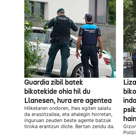
Guardia zibil batek
Liz
bikotekide ohia hil du
bik
Llanesen, hura ere agentea
inda
Hilketaren ondoren, ihes egiten saiatu
psik
da erasotzailea, eta ahalegin horretan,
hai
inguruan zeuden beste agente batzuk
tiroka erantzun diote. Bertan zendu da.
Gizon
Poliz