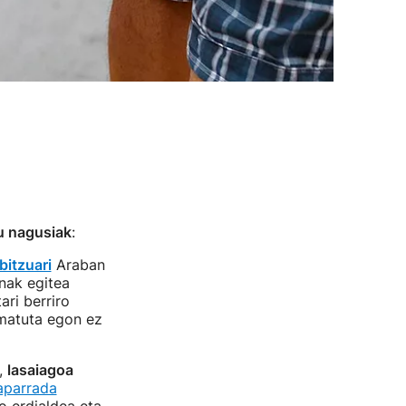
u nagusiak
:
bitzuari
Araban
nak egitea
ri berriro
rmatuta egon ez
,
lasaiagoa
aparrada