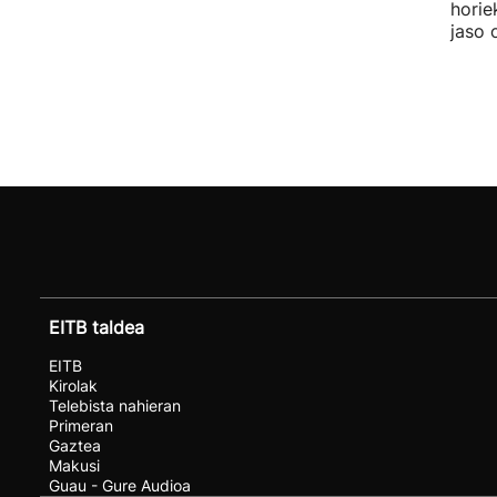
horie
jaso 
EITB taldea
EITB
Kirolak
Telebista nahieran
Primeran
Gaztea
Makusi
Guau - Gure Audioa